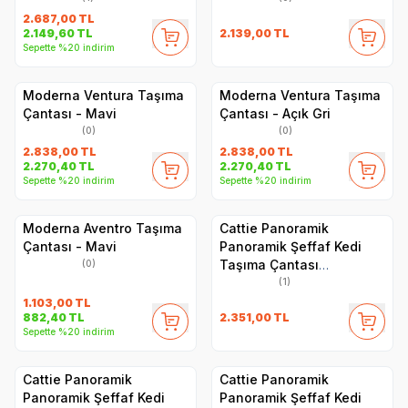
2.687,00
TL
2.139,00
TL
2.149,60
TL
Sepette %20 indirim
Moderna Ventura Taşıma
Moderna Ventura Taşıma
Çantası - Mavi
Çantası - Açık Gri
(0)
(0)
2.838,00
TL
2.838,00
TL
2.270,40
TL
2.270,40
TL
Sepette %20 indirim
Sepette %20 indirim
Moderna Aventro Taşıma
Cattie Panoramik
Çantası - Mavi
Panoramik Şeffaf Kedi
Taşıma Çantası
(0)
30x40x35cm - Yeşil
(1)
1.103,00
TL
2.351,00
TL
882,40
TL
Sepette %20 indirim
Cattie Panoramik
Cattie Panoramik
Panoramik Şeffaf Kedi
Panoramik Şeffaf Kedi