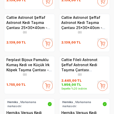
2.139,00
TL
2.139,00
TL
Cattie Astronot Şeffaf
Cattie Astronot Şeffaf
Astronot Kedi Taşıma
Astronot Kedi Taşıma
Çantası 25x30x40cm -
Çantası 25x30x40cm -
Gri
Turuncu
(0)
(0)
2.139,00
TL
2.139,00
TL
Ferplast Bijoux Pamuklu
Cattie Fileli Astronot
Kumaş Kedi ve Küçük Irk
Şeffaf Astronot Kedi
Köpek Taşıma Çantası -
Taşıma Çantası
Ayarlanabilir Omuz Askısı,
25x60x40cm - Gri
(0)
(0)
İç Emniyet Kayışlı,
2.445,00
TL
1.755,00
TL
1.956,00
TL
Fermuarlı - 32x15x34 cm
Sepette %20 indirim
Herniks
, Markamama
Herniks
, Markamama
✓
✓
markasıdır.
markasıdır.
Herniks Versus Kedi
Herniks Versus Kedi