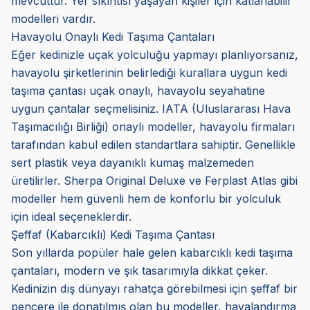
mevcuttur. Yer sıkıntısı yaşayan kişiler için katlanabilir
modelleri vardır.
Havayolu Onaylı Kedi Taşıma Çantaları
Eğer kedinizle uçak yolculuğu yapmayı planlıyorsanız,
havayolu şirketlerinin belirlediği kurallara uygun kedi
taşıma çantası uçak onaylı, havayolu seyahatine
uygun çantalar seçmelisiniz. IATA (Uluslararası Hava
Taşımacılığı Birliği) onaylı modeller, havayolu firmaları
tarafından kabul edilen standartlara sahiptir. Genellikle
sert plastik veya dayanıklı kumaş malzemeden
üretilirler. Sherpa Original Deluxe ve Ferplast Atlas gibi
modeller hem güvenli hem de konforlu bir yolculuk
için ideal seçeneklerdir.
Şeffaf (Kabarcıklı) Kedi Taşıma Çantası
Son yıllarda popüler hale gelen kabarcıklı kedi taşıma
çantaları, modern ve şık tasarımıyla dikkat çeker.
Kedinizin dış dünyayı rahatça görebilmesi için şeffaf bir
pencere ile donatılmış olan bu modeller, havalandırma