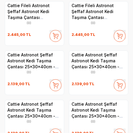
Cattie Fileli Astronot
Cattie Fileli Astronot
Şeffaf Astronot Kedi
Şeffaf Astronot Kedi
Taşıma Çantası
Taşıma Çantası
25x60x40cm - Yeşil
25x60x40cm - Mavi
(0)
(0)
2.445,00
TL
2.445,00
TL
Cattie Astronot Şeffaf
Cattie Astronot Şeffaf
Astronot Kedi Taşıma
Astronot Kedi Taşıma
Çantası 25x30x40cm -
Çantası 25x30x40cm -
Yeşil
Pembe
(0)
(0)
2.139,00
TL
2.139,00
TL
Cattie Astronot Şeffaf
Cattie Astronot Şeffaf
Astronot Kedi Taşıma
Astronot Kedi Taşıma
Çantası 25x30x40cm -
Çantası 25x30x40cm -
Mavi
Kırmızı
(0)
(0)