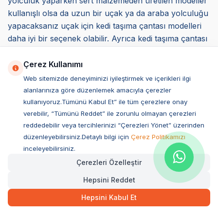
yolculuk yaparken sert malzemeden üretilen modeller
kullanışlı olsa da uzun bir uçak ya da araba yolculuğu
yapacaksanız uçak için kedi taşıma çantası modelleri
daha iyi bir seçenek olabilir. Ayrıca kedi taşıma çantası
uçak yolculuğu için uygun özellikte ve konforda
olmalıdır. Sert ürünler yerine daha yumuşak yapıya
Çerez Kullanımı
sahip ürünleri tercih edebilirsiniz.
Web sitemizde deneyiminizi iyileştirmek ve içerikleri ilgi
*Seçmiş olduğunuz ürünün, havalandırmasının iyi
alanlarınıza göre düzenlemek amacıyla çerezler
olması da belirleyici etkenler arasındadır. Küçük
kullanıyoruz.Tümünü Kabul Et” ile tüm çerezlere onay
dostunuzun sağlıklı şekilde nefes alıp vermesine
verebilir, “Tümünü Reddet” ile zorunlu olmayan çerezleri
reddedebilir veya tercihlerinizi “Çerezleri Yönet” üzerinden
olanak sunar. Ayrıca sıcak ve soğuk havalarda hava
düzenleyebilirsiniz.Detaylı bilgi için
Çerez Politikamızı
sirkülasyonu konusunda destek sağlar.
inceleyebilirsiniz.
*Kedi taşıma çantası modellerinde bir diğer önemli
Çerezleri Özelleştir
etkende temizlik aşamasıdır. Rahat ve kolay
temizlenebilir ürün tercih edebilirsiniz. Böylelikle
Hepsini Reddet
hijyenik bir alanda taşıma olanağı sağlamış olursunuz.
Hepsini Kabul Et
*Üretimde kullanılan malzemenin kalitesi ve sağlık
üzerindeki etkileri de belirleyici kriterler arasında