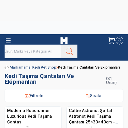
Obivan
Yenilenen Obivan 2 KG Kedi Mamaları ile tanışın!
Markamama
Kedi Pet Shop
Kedi Taşıma Çantaları Ve Ekipmanları
Kedi Taşıma Çantaları Ve
(31
Ekipmanları
Ürün)
Filtrele
Filtrele
Sırala
Sırala
Moderna Roadrunner
Cattie Astronot Şeffaf
Luxurious Kedi Taşıma
Astronot Kedi Taşıma
Çantası
Çantası 25x30x40cm -
Mavi
(1)
(0)