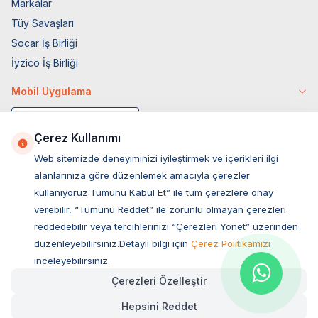
Markalar
Tüy Savaşları
Socar İş Birliği
İyzico İş Birliği
Mobil Uygulama
Çerez Kullanımı
Web sitemizde deneyiminizi iyileştirmek ve içerikleri ilgi
alanlarınıza göre düzenlemek amacıyla çerezler
kullanıyoruz.Tümünü Kabul Et” ile tüm çerezlere onay
verebilir, “Tümünü Reddet” ile zorunlu olmayan çerezleri
reddedebilir veya tercihlerinizi “Çerezleri Yönet” üzerinden
düzenleyebilirsiniz.Detaylı bilgi için
Çerez Politikamızı
Müşteri Hizmetleri
inceleyebilirsiniz.
Çerezleri Özelleştir
Sıkça Sorulan Sorular
Hepsini Reddet
Adres