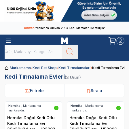
Obivan
Yenilenen Obivan 2 KG Kedi Mamaları ile tanışın!
Markamama
Kedi Pet Shop
Kedi Tırmalamaları
Kedi Tırmalama Evler
Kedi Tırmalama Evleri
(3 Ürün)
Filtrele
Filtrele
Sırala
Sırala
Herniks
, Markamama
Herniks
, Markamama
✓
✓
markasıdır.
markasıdır.
Herniks Doğal Kedi Otlu
Herniks Doğal Kedi Otlu
Kedi Tırmalama Evi
Kedi Tırmalama Evi