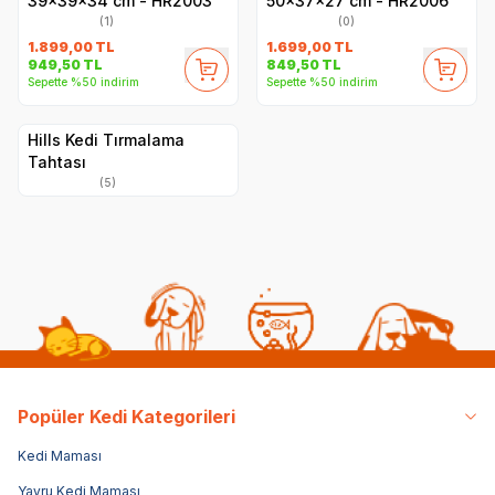
39x39x34 cm - HR2003
50x37x27 cm - HR2006
(1)
(0)
1.899,00
TL
1.699,00
TL
949,50
TL
849,50
TL
Sepette %50 indirim
Sepette %50 indirim
Hills Kedi Tırmalama
Tahtası
(5)
Popüler Kedi Kategorileri
Kedi Maması
Yavru Kedi Maması