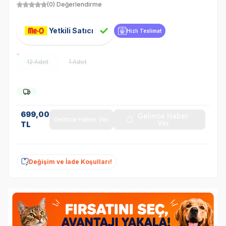
(0) Değerlendirme
Yetkili Satıcı
Hızlı Teslimat
12 Adet
1 Adet
699,00
Gelince Haber
Gelince Haber Ver
Ver
TL
Değişim ve İade Koşulları!