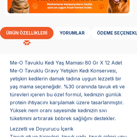
ÜRÜN ÖZELLIKLERI
YORUMLAR
ÖDEME SEÇENEKL
Me-O Tavuklu Kedi Yaş Maması 80 Gr X 12 Adet
Me-O Tavuklu Gravy Yetişkin Kedi Konservesi,
yetişkin kedilerin damak tadına uygun lezzetli bir
yaş mama seçeneğidir. %30 oranında tavuk eti ve
türevleri içeren bu özel formül, kedinizin günlük
protein ihtiyacını karşılamak üzere tasarlanmıştır.
Yüksek nem oranı sayesinde kedinizin sıvı
tüketimini artırarak böbrek sağlığını destekler.
Lezzetli ve Doyurucu İçerik
Tavuk eti ve türevleri, tavuk yağı, tavuk ciğeri unu