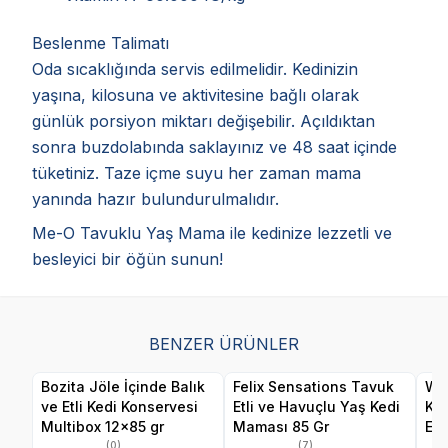
Beslenme Talimatı
Oda sıcaklığında servis edilmelidir. Kedinizin
yaşına, kilosuna ve aktivitesine bağlı olarak
günlük porsiyon miktarı değişebilir. Açıldıktan
sonra buzdolabında saklayınız ve 48 saat içinde
tüketiniz. Taze içme suyu her zaman mama
yanında hazır bulundurulmalıdır.
Me-O Tavuklu Yaş Mama ile kedinize lezzetli ve
besleyici bir öğün sunun!
BENZER ÜRÜNLER
Bozita Jöle İçinde Balık
Felix Sensations Tavuk
Wan
ve Etli Kedi Konservesi
Etli ve Havuçlu Yaş Kedi
Ka
Multibox 12x85 gr
Maması 85 Gr
Eti
(0)
(7)