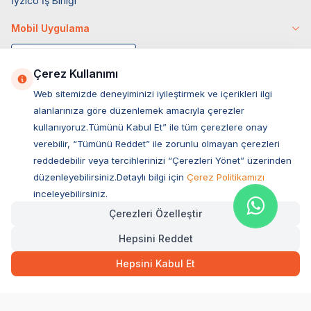
İyzico İş Birliği
Mobil Uygulama
Çerez Kullanımı
Web sitemizde deneyiminizi iyileştirmek ve içerikleri ilgi
alanlarınıza göre düzenlemek amacıyla çerezler
kullanıyoruz.Tümünü Kabul Et” ile tüm çerezlere onay
verebilir, “Tümünü Reddet” ile zorunlu olmayan çerezleri
reddedebilir veya tercihlerinizi “Çerezleri Yönet” üzerinden
düzenleyebilirsiniz.Detaylı bilgi için
Çerez Politikamızı
Müşteri Hizmetleri
inceleyebilirsiniz.
Çerezleri Özelleştir
Sıkça Sorulan Sorular
Hepsini Reddet
Adres
699,00
TL
Hızlı Teslimat
Ovacık Mah. Hacıoğlu Sok. No:13 Başiskele / KOCAELİ
Hepsini Kabul Et
Müşteri Destek Hattı
SEPETE EKLE
0850 532 1141
WhatsApp Destek