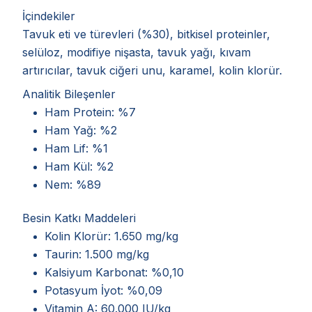
İçindekiler
Tavuk eti ve türevleri (%30), bitkisel proteinler,
selüloz, modifiye nişasta, tavuk yağı, kıvam
artırıcılar, tavuk ciğeri unu, karamel, kolin klorür.
Analitik Bileşenler
Ham Protein: %7
Ham Yağ: %2
Ham Lif: %1
Ham Kül: %2
Nem: %89
Besin Katkı Maddeleri
Kolin Klorür: 1.650 mg/kg
Taurin: 1.500 mg/kg
Kalsiyum Karbonat: %0,10
Potasyum İyot: %0,09
Vitamin A: 60.000 IU/kg