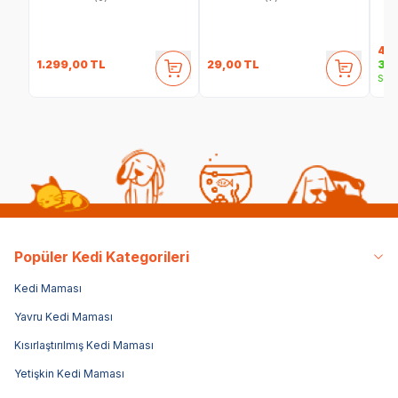
40
1.299,00
TL
29,00
TL
35,
Sepe
Popüler Kedi Kategorileri
Kedi Maması
Yavru Kedi Maması
Kısırlaştırılmış Kedi Maması
Yetişkin Kedi Maması