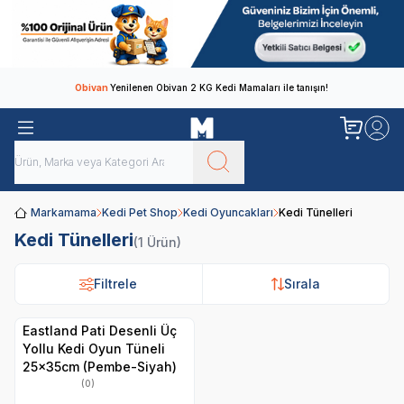
Obivan
Yenilenen Obivan 2 KG Kedi Mamaları ile tanışın!
Markamama
Kedi Pet Shop
Kedi Oyuncakları
Kedi Tünelleri
Kedi Tünelleri
(1 Ürün)
Filtrele
Filtrele
Sırala
Sırala
Eastland Pati Desenli Üç
Yollu Kedi Oyun Tüneli
25x35cm (Pembe-Siyah)
(0)