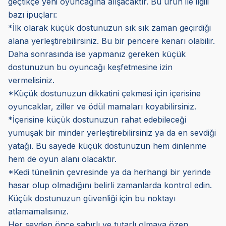
geçtikçe yeni oyuncağına alışacaktır. Bu ürün ile ilgili
bazı ipuçları:
*İlk olarak küçük dostunuzun sık sık zaman geçirdiği
alana yerleştirebilirsiniz. Bu bir pencere kenarı olabilir.
Daha sonrasında ise yapmanız gereken küçük
dostunuzun bu oyuncağı keşfetmesine izin
vermelisiniz.
*Küçük dostunuzun dikkatini çekmesi için içerisine
oyuncaklar, ziller ve ödül mamaları koyabilirsiniz.
*İçerisine küçük dostunuzun rahat edebileceği
yumuşak bir minder yerleştirebilirsiniz ya da en sevdiği
yatağı. Bu sayede küçük dostunuzun hem dinlenme
hem de oyun alanı olacaktır.
*Kedi tünelinin çevresinde ya da herhangi bir yerinde
hasar olup olmadığını belirli zamanlarda kontrol edin.
Küçük dostunuzun güvenliği için bu noktayı
atlamamalısınız.
Her şeyden önce sabırlı ve tutarlı olmaya özen