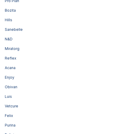
Pro Plan
Bozita
Hills
Sanebelle
N&D
Miratorg
Reflex
Acana
Enjoy
Obivan
Luis
Vetcure
Felix
Purina