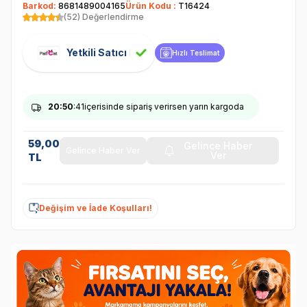
Barkod:
8681489004165
Ürün Kodu :
T16424
(52) Değerlendirme
Yetkili Satıcı
Hızlı Teslimat
20
:50
:41
içerisinde sipariş verirsen yarın kargoda
59,00
Gelince Haber
Gelince Haber Ver
Ver
TL
Değişim ve İade Koşulları!