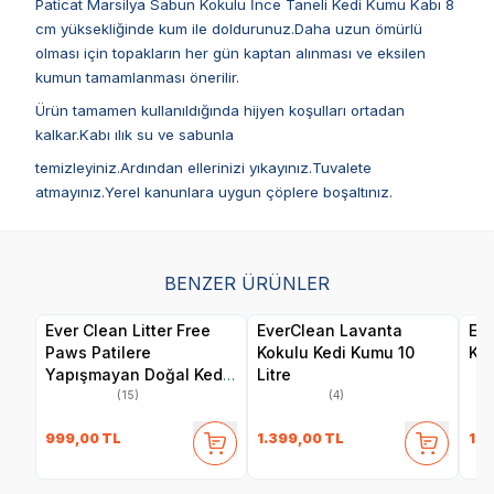
Paticat Marsilya Sabun Kokulu İnce Taneli Kedi Kumu Kabı 8
cm yüksekliğinde kum ile doldurunuz.Daha uzun ömürlü
olması için topakların her gün kaptan alınması ve eksilen
kumun tamamlanması önerilir.
Ürün tamamen kullanıldığında hijyen koşulları ortadan
kalkar.Kabı ılık su ve sabunla
temizleyiniz.Ardından ellerinizi yıkayınız.Tuvalete
atmayınız.Yerel kanunlara uygun çöplere boşaltınız.
BENZER ÜRÜNLER
Ever Clean Litter Free
EverClean Lavanta
Eve
Paws Patilere
Kokulu Kedi Kumu 10
Kok
Yapışmayan Doğal Kedi
Litre
Kumu 10 LT
(15)
(4)
999,00
TL
1.399,00
TL
1.3