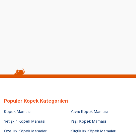
di Oltası, Oyuncaklı, Peluş,
Beeztees Kedi Oltası, Çiçek Ç
 Çeşitli Renklerde, 40cm
Peluş ve Kurdelalar, Çeşitli R
45x6x3cm
(0)
702,00
TL
491,40
TL
epette %30 indirim
Sepette %30 indirim
Popüler Köpek Kategorileri
Köpek Maması
Yavru Köpek Maması
Yetişkin Köpek Maması
Yaşlı Köpek Maması
Özel Irk Köpek Mamaları
Küçük Irk Köpek Mamaları