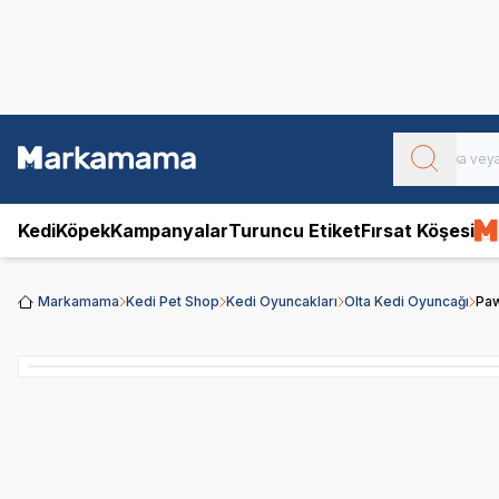
Obivan
Yenilenen Obivan 2 KG Kedi Mamaları ile tanışın!
Kedi
Köpek
Kampanyalar
Turuncu Etiket
Fırsat Köşesi
Markamama
Kedi Pet Shop
Kedi Oyuncakları
Olta Kedi Oyuncağı
Paw