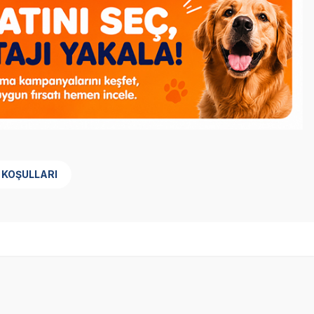
 KOŞULLARI
Yetkili
Satıcı