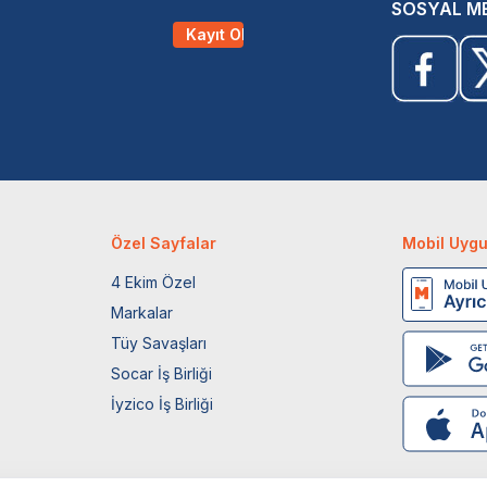
SOSYAL M
Kayıt Ol
Özel Sayfalar
Mobil Uyg
4 Ekim Özel
Markalar
Tüy Savaşları
Socar İş Birliği
İyzico İş Birliği