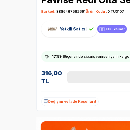
Barkod:
8886467582691
Ürün Kodu :
XTU0107
Yetkili Satıcı
Hızlı Teslimat
17
:59
:18
içerisinde sipariş verirsen yarın karg
316,00
TL
Değişim ve İade Koşulları!