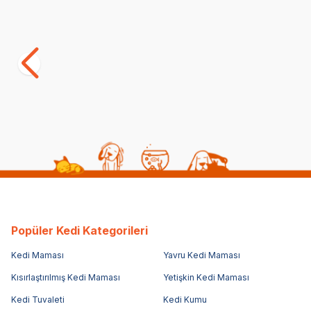
Beeztees Kedi Oltası, Tüylü, 45cm
Beeztees Ke
Kurdelalar,
(0)
(0)
390,00
TL
702,00
TL
273,00
TL
491,40
TL
Sepette %30 indirim
S
Popüler Kedi Kategorileri
Kedi Maması
Yavru Kedi Maması
Kısırlaştırılmış Kedi Maması
Yetişkin Kedi Maması
Kedi Tuvaleti
Kedi Kumu