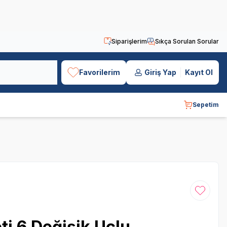
Siparişlerim
Sıkça Sorulan Sorular
Favorilerim
Giriş Yap
Kayıt Ol
Sepetim
Favoriye
ti 6 Değişik Uçlu