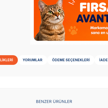
LIKLERI
YORUMLAR
ÖDEME SEÇENEKLERI
İADE
BENZER ÜRÜNLER
Yetkili
Yetkili
Satıcı
Satıcı