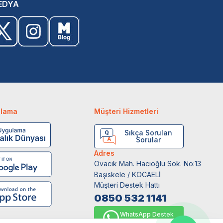
EDYA
ulama
Müşteri Hizmetleri
Sıkça Sorulan
Sorular
Adres
Ovacık Mah. Hacıoğlu Sok. No:13
Başiskele / KOCAELİ
Müşteri Destek Hattı
0850 532 1141
WhatsApp Destek
0554 871 66 20