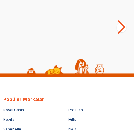
eklinde,
Eastland Peluş Ay Parmak Oltası 8.5x4
Ea
enklerde,
Cm
Pe
(1)
86,25
TL
19
Popüler Markalar
Royal Canin
Pro Plan
Bozita
Hills
Sanebelle
N&D