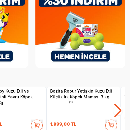
SKT
1.05.2027
SKT
02.03.2027
Hızlı Teslimat
Yetkili
Yetkili
Satıcı
Satıcı
Kargo Bedava
Hız
y Kuzu Etli ve
Bozita Robur Yetişkin Kuzu Etli
Ro
nli Yavru Köpek
Küçük Irk Köpek Maması 3 kg
Ya
Kg
(1)
)
12
L
1.899,00
TL
99
Se