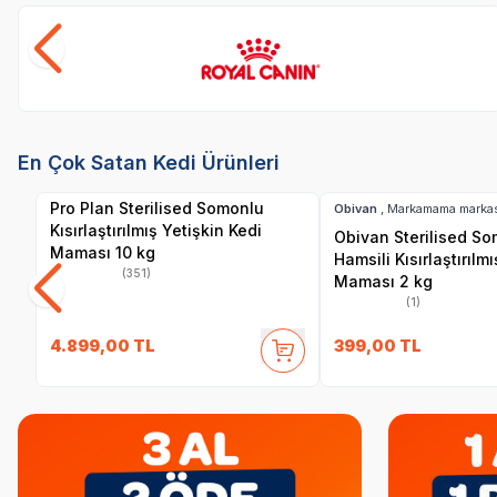
Royal Canin
SKT
1.01.2027
Hızlı Teslimat
Yetkili
En Çok Satan Kedi Ürünleri
Satıcı
SKT
0
Kargo Bedava
Hızlı Teslimat
Pro Plan Sterilised Somonlu
Obivan
, Markamama markas
Kısırlaştırılmış Yetişkin Kedi
Obivan Sterilised S
Maması 10 kg
Hamsili Kısırlaştırılm
(351)
Maması 2 kg
(1)
4.899,00
TL
399,00
TL