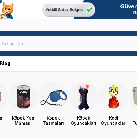
Blog
ş
Köpek Yaş
Köpek
Köpek
Kedi
ı
Maması
Tasmaları
Oyuncakları
Oyuncakları
Tu