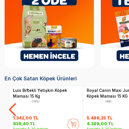
SKT
1.05.2027
SKT
1
Hızlı Teslimat
Hızlı Teslimat
Yetkili
Yetkili
En Çok Satan Köpek Ürünleri
Satıcı
Satıcı
Kargo Bedava
Kargo Bedava
Luis Biftekli Yetişkin Köpek
Royal Canin Maxi Ju
Maması 15 Kg
Köpek Maması 15 KG
(195)
(48)
1.342,00
TL
5.486,25
TL
939,40
TL
4.389,00
TL
Sepette %30 indirim
Sepette %20 indirim