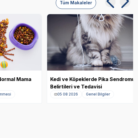
Tüm Makaleler
e Normal Mama
Kedi ve Köpeklerde Pika Sendromu:
Belirtileri ve Tedavisi
enmesi
05 08 2026
Genel Bilgiler