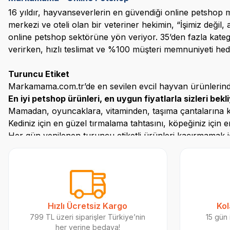
16 yıldır, hayvanseverlerin en güvendiği online
petshop
m
merkezi ve oteli olan bir veteriner hekimin, “İşimiz değil
online
petshop
sektörüne yön veriyor.
35’den
fazla kateg
verirken, hızlı teslimat ve %100 müşteri memnuniyeti hedef
Turuncu Etiket
Markamama.com.tr’de
en sevilen evcil hayvan ürünlerinde
En iyi
petshop
ürünleri, en uygun fiyatlarla sizleri bekli
Mamadan, oyuncaklara, vitaminden, taşıma çantalarına 
Kediniz için en güzel tırmalama tahtasını, köpeğiniz için 
Her gün yenilenen turuncu etiketli ürünleri kaçırmamak
Bildirimlerinizi açın en sevilen kedi ve köpek ürünlerine
4 Ekim Hayvanları Koruma Günü
Markamama
Sosyal So
Sokaktaki dostlarımız için bir masaldan bir farkındalığa.
Markamama.com.tr olarak çocuklarımızda ve biz ebeveynl
Hızlı Ücretsiz Kargo
Kol
isimli çocuk kitabını yayınlayarak sosyal sorumluluk pro
799 TL üzeri siparişler Türkiye’nin
15 gün 
animasyonunu da çocuklarımızın hayal dünyalarını zengin
her yerine bedava!