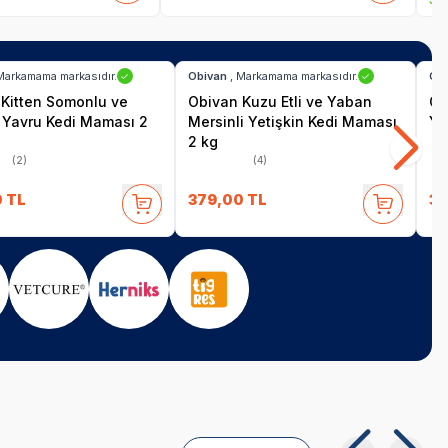
SKT
01.11.2027
SKT
01.11.2027
imat
Hızlı Teslimat
Hız
Markamama markasıdır.
Obivan
, Markamama markasıdır.
Ob
✓
✓
Kitten Somonlu ve
Obivan Kuzu Etli ve Yaban
Ob
 Yavru Kedi Maması 2
Mersinli Yetişkin Kedi Maması
Ye
2 kg
(2)
(4)
0
TL
379,00
TL
37