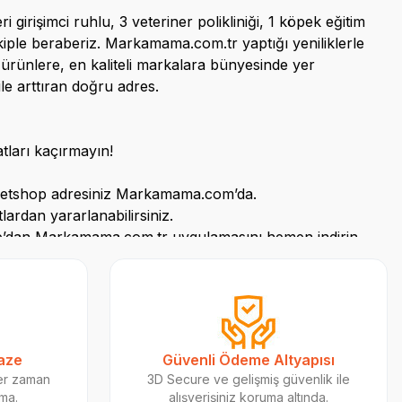
rişimci ruhlu, 3 veteriner polikliniği, 1 köpek eğitim
 ekiple beraberiz. Markamama.com.tr yaptığı yeniliklerle
l ürünlere, en kaliteli markalara bünyesinde yer
le arttıran doğru adres.
tları kaçırmayın!
etshop
adresiniz
Markamama.com’da
.
lardan yararlanabilirsiniz.
e’dan
Markamama.com.tr uygulamasını hemen indirin.
turmak için 4 Ekim hayvanları koruma gününde Tarçın
Taze
Güvenli Ödeme Altyapısı
sına bu masalla dokunmaya çalışmak. Masalın tanıtım
her zaman
3D Secure ve gelişmiş güvenlik ile
ok dijital kanal üzerinden paylaşarak daha fazla
ama.
alışverişiniz koruma altında.