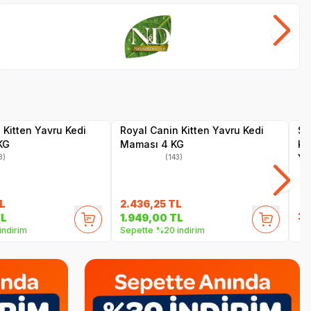
Farmina N&D
Hi
SKT
1.05.2027
SKT
1.10.2026
Hızlı Teslimat
Hız
Yetkili
Yetkili
Satıcı
Satıcı
Kargo Bedava
Ka
 Kitten Yavru Kedi
Royal Canin Kitten Yavru Kedi
Sa
KG
Maması 4 KG
Kıs
Ye
3)
(143)
L
2.436,25
TL
3.
L
1.949,00
TL
indirim
Sepette %20 indirim