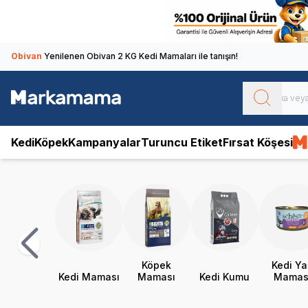
Obivan
Yenilenen Obivan 2 KG Kedi Mamaları ile tanışın!
Kedi
Köpek
Kampanyalar
Turuncu Etiket
Fırsat Köşesi
Köpek
Kedi Ya
Kedi Maması
Maması
Kedi Kumu
Mamas