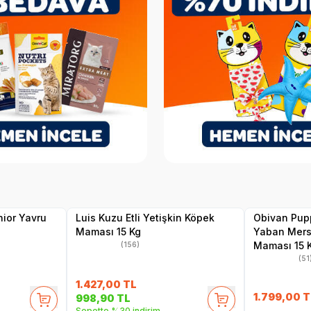
.10.2026
SKT
1.05.2027
Hızlı Teslimat
Hızlı Teslimat
Yetkili
Satıcı
Kargo Bedava
Kargo Bedava
nior Yavru
Luis Kuzu Etli Yetişkin Köpek
Obivan Pupp
Maması 15 Kg
Yaban Mersi
Maması 15 
(156)
(51
1.427,00
TL
1.799,00
T
998,90
TL
Sepette %30 indirim