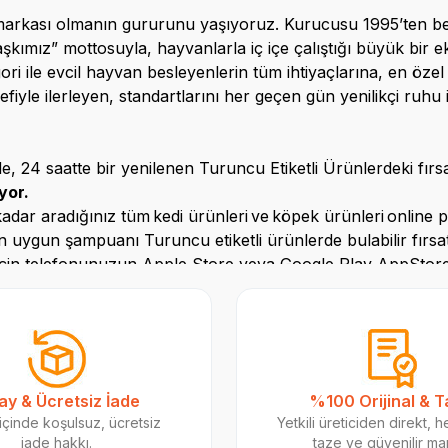
arkası olmanın gururunu yaşıyoruz. Kurucusu 1995’ten beri gi
, aşkımız” mottosuyla, hayvanlarla iç içe çalıştığı büyük bir
ori ile evcil hayvan besleyenlerin tüm ihtiyaçlarına, en öze
iyle ilerleyen, standartlarını her geçen gün yenilikçi ruhu i
, 24 saatte bir yenilenen Turuncu Etiketli Ürünlerdeki fırsa
yor.
kadar aradığınız tüm
kedi ürünleri
ve
köpek ürünleri
online
p
en uygun şampuanı Turuncu etiketli ürünlerde bulabilir fırsat
 için telefonunuzun Apple
Store
veya Google Play
App
Stor
 tükenmeden ulaşın.
rumluluk Projesi
erde sokak hayvanlarına karşı güçlü bir farkındalık oluş
ay & Ücretsiz İade
%100 Orijinal & 
jesini başlattık. Amacımız çocuklarımızın sevgi dolu dünya
içinde koşulsuz, ücretsiz
Yetkili üreticiden direkt, 
leştirecek şekilde tasarladık. Tanıtım animasyonumuzu birç
iade hakkı.
taze ve güvenilir m