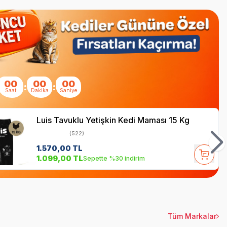
00
00
00
:
:
Saat
Dakika
Saniye
Luis Tavuklu Yetişkin Kedi Maması 15 Kg
(522)
1.570,00
TL
1.099,00
TL
Sepette %30 indirim
Tüm Markalar