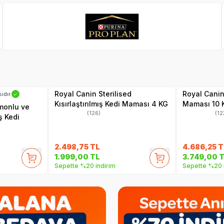
Pro Plan
SKT
1.06.2027
Hızlı Teslimat
Hızlı Teslimat
Yetkili
Satıcı
1.11.2027
Kargo Bedava
Kargo Bedava
Royal Canin Sterilised
Royal Canin
ıdır.
✓
Kısırlaştırılmış Kedi Maması 4 KG
Maması 10 
omonlu ve
(126)
(12
ış Kedi
2.498,75
TL
4.686,25
T
1.999,00
TL
3.749,00
T
Sepette %20 indirim
Sepette %20 