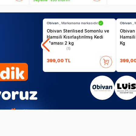
SKT
01.11.2027
Hızlı Teslimat
Hızlı Tesl
Obivan
, Markamama markasıdır.
Obivan
, 
✓
Obivan Sterilised Somonlu ve
Obivan 
Hamsili Kısırlaştırılmış Kedi
Hamsili
Maması 2 kg
Kg
(1)
399,00
TL
399,0