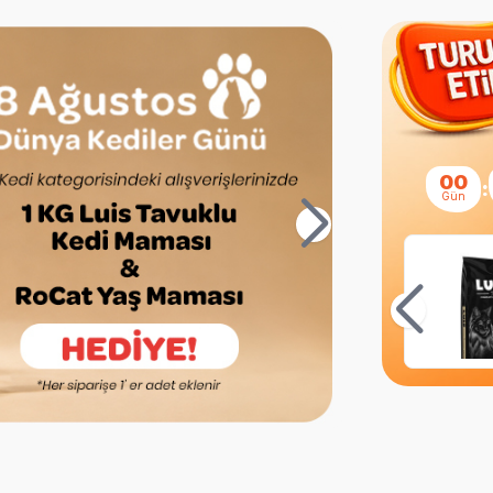
00
:
Gün