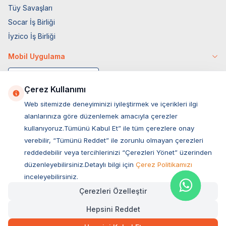
Tüy Savaşları
Socar İş Birliği
İyzico İş Birliği
Mobil Uygulama
Çerez Kullanımı
Web sitemizde deneyiminizi iyileştirmek ve içerikleri ilgi
alanlarınıza göre düzenlemek amacıyla çerezler
kullanıyoruz.Tümünü Kabul Et” ile tüm çerezlere onay
verebilir, “Tümünü Reddet” ile zorunlu olmayan çerezleri
reddedebilir veya tercihlerinizi “Çerezleri Yönet” üzerinden
düzenleyebilirsiniz.Detaylı bilgi için
Çerez Politikamızı
Müşteri Hizmetleri
inceleyebilirsiniz.
Çerezleri Özelleştir
Sıkça Sorulan Sorular
Hepsini Reddet
Adres
2.710,00
TL
Hızlı Teslimat
Kargo Bedava
Ovacık Mah. Hacıoğlu Sok. No:13 Başiskele / KOCAELİ