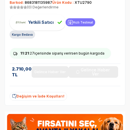
Barkod:
8683181135987
Ürün Kodu :
XTU2790
(0) Değerlendirme
Yetkili Satıcı
Hızlı Teslimat
Kargo Bedava
11
:21
:27
içerisinde sipariş verirsen bugün kargoda
2.710,00
Gelince Haber
Gelince Haber Ver
Ver
TL
Değişim ve İade Koşulları!