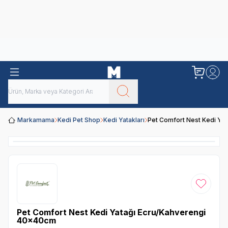
Obivan
Yenilenen Obivan 2 KG Kedi Mamaları ile tanışın!
Markamama
Kedi Pet Shop
Kedi Yatakları
Pet Comfort Nest Kedi Ya
Favoriye
Pet Comfort Nest Kedi Yatağı Ecru/Kahverengi
40x40cm