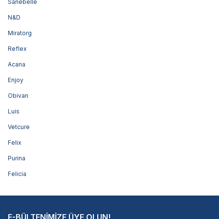
Sanebelle
N&D
Miratorg
Reflex
Acana
Enjoy
Obivan
Luis
Vetcure
Felix
Purina
Felicia
E-BÜLTENİMİZE ÜYE OLUN!