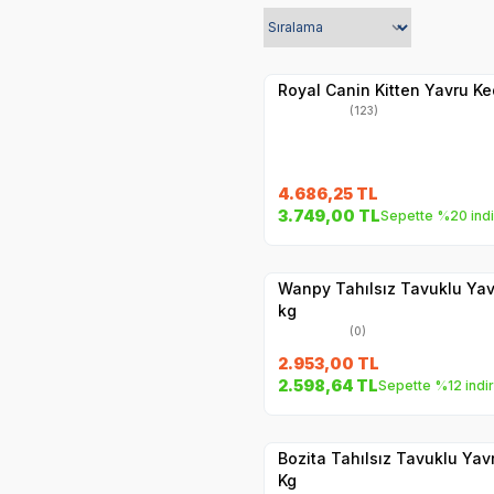
Hızlı Teslimat
Yetkili
Satıcı
Kargo Bedava
Royal Canin Kitten Yavru K
(123)
4.686,25
TL
SKT
1.02.2027
3.749,00
TL
Sepette %20 indi
Hızlı Teslimat
Yetkili
Satıcı
Kargo Bedava
Wanpy Tahılsız Tavuklu Yav
kg
(0)
2.953,00
TL
SKT
01.06.202
2.598,64
TL
Sepette %12 indi
Hızlı Teslimat
Yetkili
Satıcı
Kargo Bedava
Bozita Tahılsız Tavuklu Yav
Kg