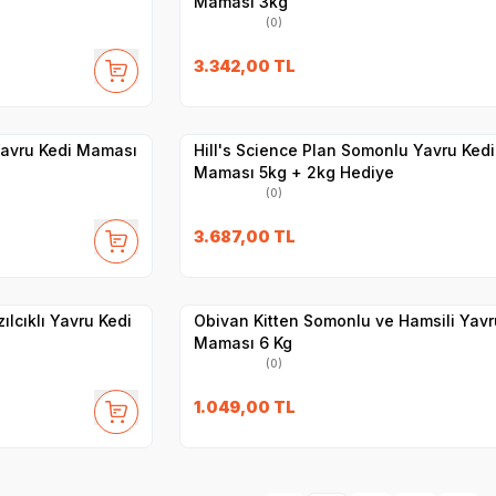
Maması 3kg
(0)
3.342,00
TL
Hızlı Teslimat
Yetkili
Satıcı
Kargo Bedava
 Yavru Kedi Maması
Hill's Science Plan Somonlu Yavru Kedi
Maması 5kg + 2kg Hediye
(0)
3.687,00
TL
Hızlı Teslimat
Yetkili
Satıcı
Kargo Bedava
ılcıklı Yavru Kedi
Obivan Kitten Somonlu ve Hamsili Yavr
Maması 6 Kg
(0)
1.049,00
TL