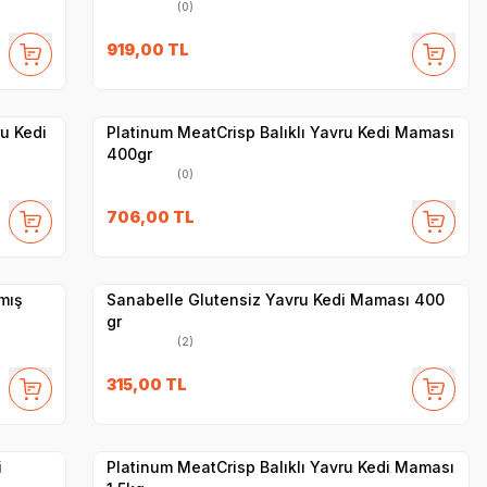
(0)
919,00
TL
Yetkili
Satıcı
Hızlı Teslimat
ru Kedi
Platinum MeatCrisp Balıklı Yavru Kedi Maması
400gr
(0)
SKT
1.06.2027
706,00
TL
Yetkili
Satıcı
Hızlı Teslimat
lmış
Sanabelle Glutensiz Yavru Kedi Maması 400
gr
(2)
315,00
TL
Hızlı Teslimat
Yetkili
Satıcı
Kargo Bedava
i
Platinum MeatCrisp Balıklı Yavru Kedi Maması