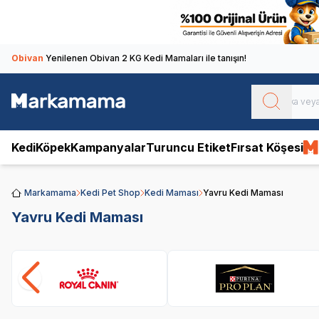
Obivan
Yenilenen Obivan 2 KG Kedi Mamaları ile tanışın!
Kedi
Köpek
Kampanyalar
Turuncu Etiket
Fırsat Köşesi
Markamama
Kedi Pet Shop
Kedi Maması
Yavru Kedi Maması
Yavru Kedi Maması
Royal Canin
Pro Plan
SKT
1.05.2027