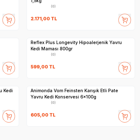
1,5kg
(0)
2.171,00
TL
Yetkili
Satıcı
Hızlı Teslimat
Reflex Plus Longevity Hipoalerjenik Yavru
Kedi Maması 800gr
(0)
599,00
TL
Yetkili
Satıcı
Hızlı Teslimat
u Kedi
Animonda Vom Feinsten Karışık Etli Pate
Yavru Kedi Konservesi 6x100g
(0)
605,00
TL