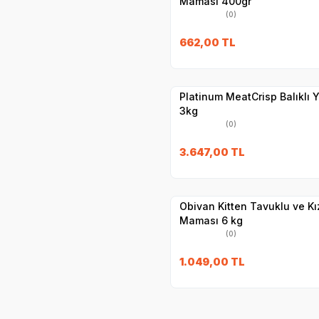
Maması 400gr
(0)
662,00
TL
Hızlı Teslimat
Yetkili
Satıcı
Kargo Bedava
Platinum MeatCrisp Balıklı
3kg
(0)
3.647,00
TL
Hızlı Teslimat
Yetkili
Satıcı
Kargo Bedava
Obivan Kitten Tavuklu ve Kız
Maması 6 kg
(0)
1.049,00
TL