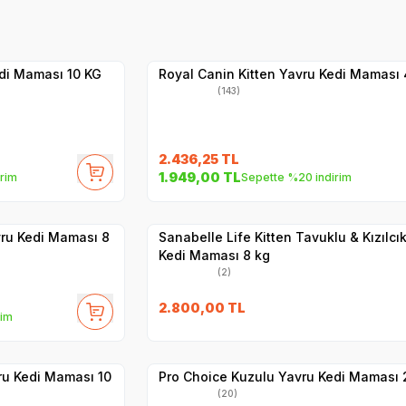
Hızlı Teslimat
Yetkili
Satıcı
Kargo Bedava
edi Maması 10 KG
Royal Canin Kitten Yavru Kedi Maması
(143)
2.436,25
TL
SKT
1.07.2027
1.949,00
TL
rim
Sepette %20 indirim
Hızlı Teslimat
Yetkili
Satıcı
Kargo Bedava
ru Kedi Maması 8
Sanabelle Life Kitten Tavuklu & Kızılcık
Kedi Maması 8 kg
(2)
7
SKT
1.05.2027
2.800,00
TL
rim
Yetkili
Satıcı
Hızlı Teslimat
ru Kedi Maması 10
Pro Choice Kuzulu Yavru Kedi Maması 
(20)