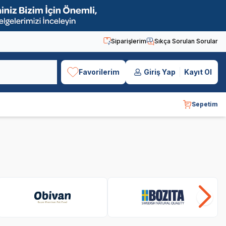
Siparişlerim
Sıkça Sorulan Sorular
Favorilerim
Giriş Yap
Kayıt Ol
Sepetim
Obivan
Bozita
Sa