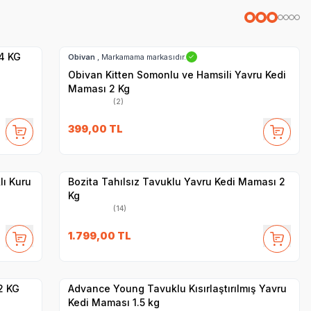
SKT
01.11.2027
Hızlı Teslimat
 4 KG
Obivan
, Markamama markasıdır.
✓
Obivan Kitten Somonlu ve Hamsili Yavru Kedi
Maması 2 Kg
(2)
SKT
1.12.2026
399,00
TL
Hızlı Teslimat
Yetkili
Satıcı
Kargo Bedava
lı Kuru
Bozita Tahılsız Tavuklu Yavru Kedi Maması 2
Kg
(14)
SKT
1.10.2026
1.799,00
TL
Hızlı Teslimat
Yetkili
Satıcı
Kargo Bedava
2 KG
Advance Young Tavuklu Kısırlaştırılmış Yavru
Kedi Maması 1.5 kg