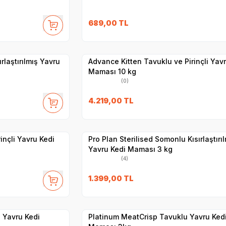
SKT
1.02.2027
689,00
TL
Hızlı Teslimat
Yetkili
Satıcı
Kargo Bedava
laştırılmış Yavru
Advance Kitten Tavuklu ve Pirinçli Yav
Maması 10 kg
(0)
SKT
05.2027
4.219,00
TL
Hızlı Teslimat
Yetkili
Satıcı
Kargo Bedava
inçli Yavru Kedi
Pro Plan Sterilised Somonlu Kısırlaştırı
Yavru Kedi Maması 3 kg
(4)
1.399,00
TL
Hızlı Teslimat
Yetkili
Satıcı
Kargo Bedava
 Yavru Kedi
Platinum MeatCrisp Tavuklu Yavru Ked