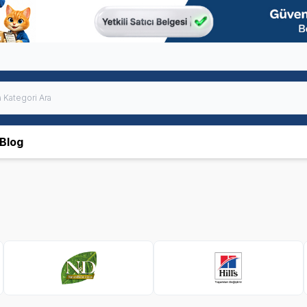
Blog
N&D
Hills
SKT
1.10.2026