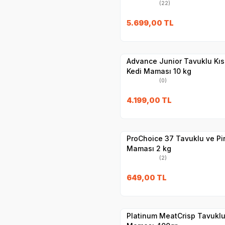
(22)
SKT
1.09.2026
5.699,00
TL
Hızlı Teslimat
Yetkili
Satıcı
Kargo Bedava
Advance Junior Tavuklu Kısır
Kedi Maması 10 kg
(0)
SKT
1.12.2026
4.199,00
TL
Yetkili
Satıcı
Hızlı Teslimat
ProChoice 37 Tavuklu ve Pir
Maması 2 kg
(2)
649,00
TL
Yetkili
Satıcı
Hızlı Teslimat
Platinum MeatCrisp Tavuklu