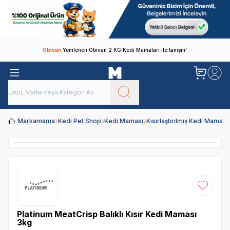
Obivan
Yenilenen Obivan 2 KG Kedi Mamaları ile tanışın!
Markamama
Kedi Pet Shop
Kedi Maması
Kısırlaştırılmış Kedi Maması
Favoriye
Platinum MeatCrisp Balıklı Kısır Kedi Maması
3kg