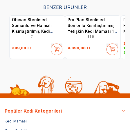
BENZER ÜRÜNLER
Obivan Sterilised
Pro Plan Sterilised
Roy
Somonlu ve Hamsili
Somonlu Kısırlaştırılmış
Kıs
Kısırlaştırılmış Kedi
Yetişkin Kedi Maması 10
Ma
Maması 2 kg
kg
(1)
(351)
2.4
399,00
TL
4.899,00
TL
1.9
Sepe
Popüler Kedi Kategorileri
Kedi Maması