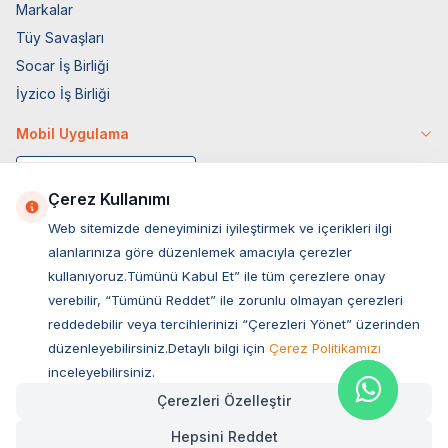
Markalar
Tüy Savaşları
Socar İş Birliği
İyzico İş Birliği
Mobil Uygulama
Çerez Kullanımı
Web sitemizde deneyiminizi iyileştirmek ve içerikleri ilgi
alanlarınıza göre düzenlemek amacıyla çerezler
kullanıyoruz.Tümünü Kabul Et” ile tüm çerezlere onay
verebilir, “Tümünü Reddet” ile zorunlu olmayan çerezleri
reddedebilir veya tercihlerinizi “Çerezleri Yönet” üzerinden
düzenleyebilirsiniz.Detaylı bilgi için
Çerez Politikamızı
Müşteri Hizmetleri
inceleyebilirsiniz.
Çerezleri Özelleştir
Sıkça Sorulan Sorular
Hepsini Reddet
Adres