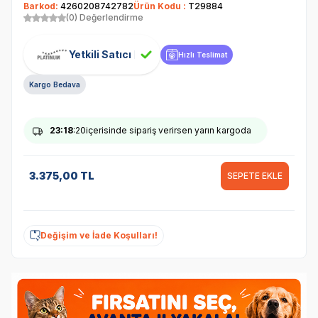
Barkod:
4260208742782
Ürün Kodu :
T29884
(0) Değerlendirme
Yetkili Satıcı
Hızlı Teslimat
Kargo Bedava
23
:18
:20
içerisinde sipariş verirsen yarın kargoda
3.375,00
TL
SEPETE EKLE
Değişim ve İade Koşulları!