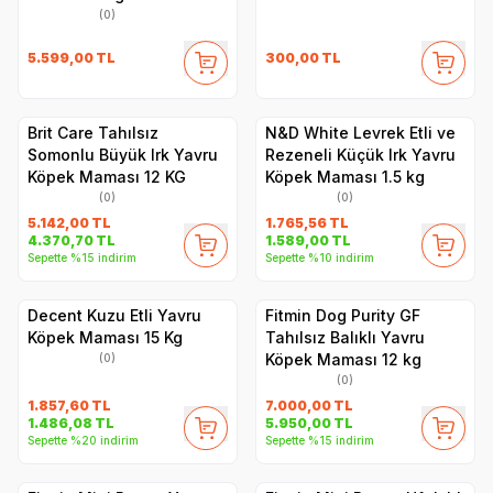
(0)
5.599,00
TL
300,00
TL
Brit Care Tahılsız
N&D White Levrek Etli ve
Somonlu Büyük Irk Yavru
Rezeneli Küçük Irk Yavru
Köpek Maması 12 KG
Köpek Maması 1.5 kg
(0)
(0)
5.142,00
TL
1.765,56
TL
4.370,70
TL
1.589,00
TL
Sepette %15 indirim
Sepette %10 indirim
Decent Kuzu Etli Yavru
Fitmin Dog Purity GF
Köpek Maması 15 Kg
Tahılsız Balıklı Yavru
Köpek Maması 12 kg
(0)
(0)
1.857,60
TL
7.000,00
TL
1.486,08
TL
5.950,00
TL
Sepette %20 indirim
Sepette %15 indirim