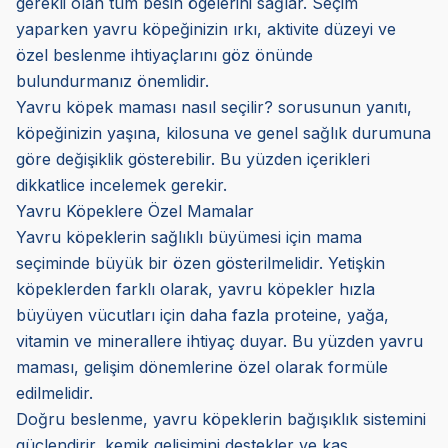
gerekli olan tüm besin ögelerini sağlar. Seçim
yaparken yavru köpeğinizin ırkı, aktivite düzeyi ve
özel beslenme ihtiyaçlarını göz önünde
bulundurmanız önemlidir.
Yavru köpek maması nasıl seçilir? sorusunun yanıtı,
köpeğinizin yaşına, kilosuna ve genel sağlık durumuna
göre değişiklik gösterebilir. Bu yüzden içerikleri
dikkatlice incelemek gerekir.
Yavru Köpeklere Özel Mamalar
Yavru köpeklerin sağlıklı büyümesi için mama
seçiminde büyük bir özen gösterilmelidir. Yetişkin
köpeklerden farklı olarak, yavru köpekler hızla
büyüyen vücutları için daha fazla proteine, yağa,
vitamin ve minerallere ihtiyaç duyar. Bu yüzden yavru
maması, gelişim dönemlerine özel olarak formüle
edilmelidir.
Doğru beslenme, yavru köpeklerin bağışıklık sistemini
güçlendirir, kemik gelişimini destekler ve kas