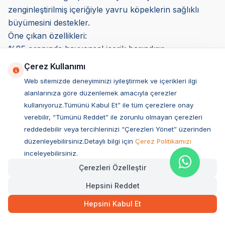
zenginleştirilmiş içeriğiyle yavru köpeklerin sağlıklı
büyümesini destekler.
Öne çıkan özellikleri:
%85 oranında hayvansal içerik barındırır.
Glukozamin ve kondroitin içererek eklem sağlığını
Çerez Kullanımı
destekler.
Web sitemizde deneyiminizi iyileştirmek ve içerikleri ilgi
Tahıl içermeyen yapısıyla hassas sindirime sahip yavru
alanlarınıza göre düzenlemek amacıyla çerezler
köpekler için uygundur.
kullanıyoruz.Tümünü Kabul Et” ile tüm çerezlere onay
Kimler için uygun? Yüksek protein ihtiyacı olan büyük
verebilir, “Tümünü Reddet” ile zorunlu olmayan çerezleri
ırk yavru köpekler için önerilir.
reddedebilir veya tercihlerinizi “Çerezleri Yönet” üzerinden
Yavru Köpek Maması Kullanmanın Avantajları
düzenleyebilirsiniz.Detaylı bilgi için
Çerez Politikamızı
Yavru köpeklerin gelişim sürecinde doğru beslenme
inceleyebilirsiniz.
büyük önem taşır. Yavru köpek maması kullanmanın
Çerezleri Özelleştir
avantajları, yavru köpeklerin ihtiyaç duyduğu protein,
Hepsini Reddet
vitamin, mineral ve sağlıklı yağları dengeli bir şekilde
Hepsini Kabul Et
sunmasıdır. Özel olarak formüle edilen bu mamalar,
yavru köpeklerin bağışıklık sistemini güçlendirir, kas ve