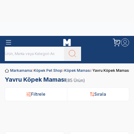
Obivan
Yenilenen Obivan 2 KG Kedi Mamaları ile tanışın!
Markamama
Köpek Pet Shop
Köpek Maması
Yavru Köpek Maması
Yavru Köpek Maması
(85 Ürün)
Filtrele
Filtrele
Sırala
Sırala
Royal Canin
Pro Plan
N&D
Hi