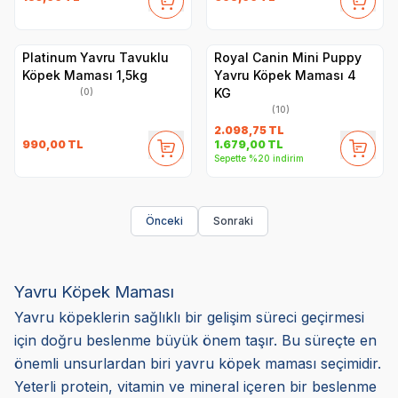
Platinum Yavru Tavuklu
Royal Canin Mini Puppy
Köpek Maması 1,5kg
Yavru Köpek Maması 4
KG
(0)
(10)
2.098,75
TL
990,00
TL
1.679,00
TL
Sepette %20 indirim
Önceki
Sonraki
Yavru Köpek Maması
Yavru köpeklerin sağlıklı bir gelişim süreci geçirmesi
için doğru beslenme büyük önem taşır. Bu süreçte en
önemli unsurlardan biri yavru köpek maması seçimidir.
Yeterli protein, vitamin ve mineral içeren bir beslenme