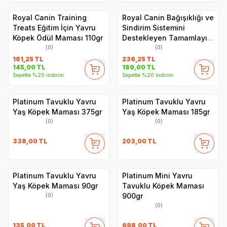
Royal Canin Training
Royal Canin Bağışıklığı ve
Treats Eğitim İçin Yavru
Sindirim Sistemini
Köpek Ödül Maması 110gr
Destekleyen Tamamlayıcı
Yavru Köpek Ödül
(0)
(0)
Maması 100gr
181,25
TL
236,25
TL
145,00
TL
189,00
TL
Sepette %20 indirim
Sepette %20 indirim
Platinum Tavuklu Yavru
Platinum Tavuklu Yavru
Yaş Köpek Maması 375gr
Yaş Köpek Maması 185gr
(0)
(0)
338,00
TL
203,00
TL
Platinum Tavuklu Yavru
Platinum Mini Yavru
Yaş Köpek Maması 90gr
Tavuklu Köpek Maması
900gr
(0)
(0)
135,00
TL
698,00
TL