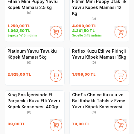
Fitmin Mini Puppy Yavru
Fitmin Mini Puppy Ufak Irk
Köpek Maması 2.5 kg
Yavru Köpek Maması 12
Kg
(0)
(0)
1.250,00
TL
4.990,00
TL
1.062,50
TL
4.241,50
TL
Sepette %15 indirim
Sepette %15 indirim
Platinum Yavru Tavuklu
Reflex Kuzu Etli ve Pirinçli
Köpek Maması 5kg
Yavru Köpek Maması 15kg
(0)
(0)
2.925,00
TL
1.899,00
TL
King Sos İçerisinde Et
Chef's Choice Kuzulu ve
Parçacıklı Kuzu Etli Yavru
Bal Kabaklı Tahılsız Ezme
Köpek Konservesi 400gr
Yavru Köpek Konservesi
400gr
(0)
(0)
39,00
TL
79,00
TL