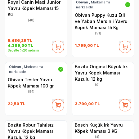
Royal Canin Maxi Junior
Obivan
, Markamama
✓
markasıdır.
Yavru Köpek Maması 15
KG
Obivan Puppy Kuzu Etli
(48)
ve Yaban Mersinli Yavru
Köpek Maması 15 Kg
(51)
5.486,25
TL
1.799,00
TL
4.389,00
TL
Sepette %20 indirim
Bozita Original Büyük Irk
Obivan
, Markamama
✓
markasıdır.
Yavru Köpek Maması
Kuzulu 12 kg
Obivan Tester Yavru
(0)
Köpek Maması 100 gr
(54)
22,50
TL
3.799,00
TL
Bozita Robur Tahılsız
Bosch Küçük Irk Yavru
Yavru Köpek Maması
Köpek Maması 3 KG
Kuzulu 12 kg
(4)