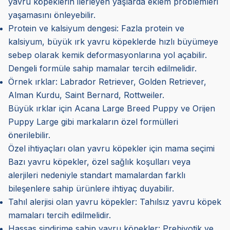
yavru köpeklerin ilerleyen yaşlarda eklem problemleri
yaşamasını önleyebilir.
Protein ve kalsiyum dengesi: Fazla protein ve
kalsiyum, büyük ırk yavru köpeklerde hızlı büyümeye
sebep olarak kemik deformasyonlarına yol açabilir.
Dengeli formüle sahip mamalar tercih edilmelidir.
Örnek ırklar: Labrador Retriever, Golden Retriever,
Alman Kurdu, Saint Bernard, Rottweiler.
Büyük ırklar için Acana Large Breed Puppy ve Orijen
Puppy Large gibi markaların özel formülleri
önerilebilir.
Özel ihtiyaçları olan yavru köpekler için mama seçimi
Bazı yavru köpekler, özel sağlık koşulları veya
alerjileri nedeniyle standart mamalardan farklı
bileşenlere sahip ürünlere ihtiyaç duyabilir.
Tahıl alerjisi olan yavru köpekler: Tahılsız yavru köpek
mamaları tercih edilmelidir.
Hassas sindirime sahip yavru köpekler: Prebiyotik ve