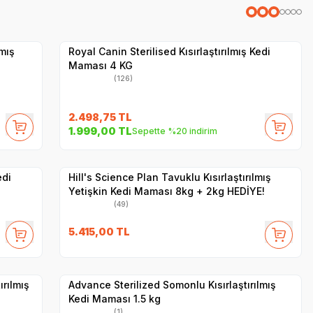
Hızlı Teslimat
Yetkili
Satıcı
Kargo Bedava
lmış
Royal Canin Sterilised Kısırlaştırılmış Kedi
Maması 4 KG
(126)
2.498,75
TL
SKT
1.11.2026
1.999,00
TL
Sepette %20 indirim
Hızlı Teslimat
Yetkili
Satıcı
Kargo Bedava
edi
Hill's Science Plan Tavuklu Kısırlaştırılmış
Yetişkin Kedi Maması 8kg + 2kg HEDİYE!
(49)
SKT
01.06.2027
5.415,00
TL
Hızlı Teslimat
Yetkili
Satıcı
Kargo Bedava
ırılmış
Advance Sterilized Somonlu Kısırlaştırılmış
Kedi Maması 1.5 kg
(1)