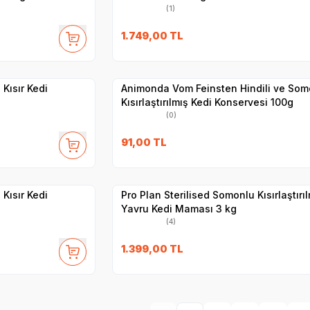
(1)
SKT
1.07.2027
1.749,00
TL
Yetkili
Satıcı
Hızlı Teslimat
Kısır Kedi
Animonda Vom Feinsten Hindili ve Som
Kısırlaştırılmış Kedi Konservesi 100g
(0)
SKT
05.2027
91,00
TL
Hızlı Teslimat
Yetkili
Satıcı
Kargo Bedava
Kısır Kedi
Pro Plan Sterilised Somonlu Kısırlaştırı
Yavru Kedi Maması 3 kg
(4)
1.399,00
TL