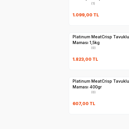
(1)
1.099,00
TL
Hızlı Teslimat
Yetkili
Satıcı
Kargo Bedava
Platinum MeatCrisp Tavuklu 
Maması 1,5kg
(0)
1.823,00
TL
Yetkili
Satıcı
Hızlı Teslimat
Platinum MeatCrisp Tavuklu 
Maması 400gr
(0)
607,00
TL