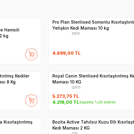
Hızlı Teslimat
Yetkili
Satıcı
Kargo Bedava
Pro Plan Sterilised Somonlu Kısırlaştırı
Yetişkin Kedi Maması 10 kg
e Hamsili
(351)
 2 kg
SKT
1.06.2027
4.899,00
TL
Hızlı Teslimat
Yetkili
Satıcı
Kargo Bedava
ırılmış Kediler
Royal Canin Sterilised Kısırlaştırılmış K
ası 8 Kg
Maması 10 KG
(207)
5.273,75
TL
27
SKT
10.06.2027
4.219,00
TL
Sepette %20 indirim
Hızlı Teslimat
Yetkili
Satıcı
Kargo Bedava
ısırlaştırılmış
Bozita Active Tahılsız Kuzu Etli Kısırlaşt
Kedi Maması 2 KG
(17)