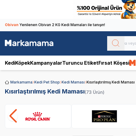
Obivan
Yenilenen Obivan 2 KG Kedi Mamaları ile tanışın!
Kedi
Köpek
Kampanyalar
Turuncu Etiket
Fırsat Köşesi
Markamama
Kedi Pet Shop
Kedi Maması
Kısırlaştırılmış Kedi Maması
Kısırlaştırılmış Kedi Maması
(73 Ürün)
Royal Canin
Pro Plan