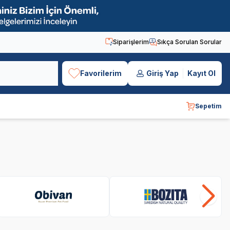
Siparişlerim
Sıkça Sorulan Sorular
Favorilerim
Giriş Yap
Kayıt Ol
Sepetim
Obivan
Bozita
Sa
SKT
1.06.2027