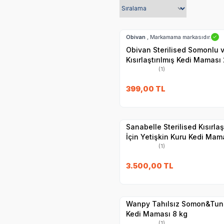
SKT
01.11.2027
Hızlı Teslimat
Obivan
, Markamama markasıdır.
✓
Obivan Sterilised Somonlu v
Kısırlaştırılmış Kedi Maması
(1)
SKT
1.06.2027
399,00
TL
Hızlı Teslimat
Yetkili
Satıcı
Kargo Bedava
Sanabelle Sterilised Kısırlaşt
İçin Yetişkin Kuru Kedi Mam
(1)
SKT
22.02.20
3.500,00
TL
Hızlı Teslimat
Yetkili
Satıcı
Kargo Bedava
Wanpy Tahılsız Somon&Tuna K
Kedi Maması 8 kg
(1)