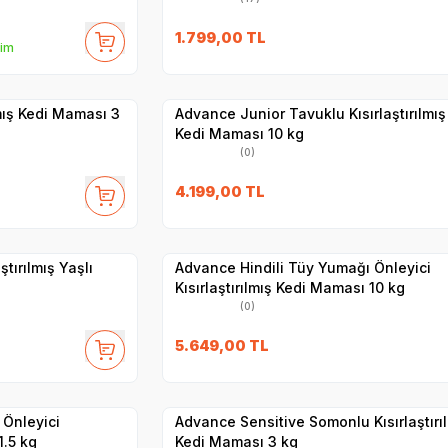
SKT
1.09.2026
1.799,00
TL
rim
Hızlı Teslimat
Yetkili
Satıcı
Kargo Bedava
lmış Kedi Maması 3
Advance Junior Tavuklu Kısırlaştırılmış
Kedi Maması 10 kg
(0)
4.199,00
TL
Hızlı Teslimat
Yetkili
Satıcı
Kargo Bedava
tırılmış Yaşlı
Advance Hindili Tüy Yumağı Önleyici
Kısırlaştırılmış Kedi Maması 10 kg
(0)
27
SKT
01.05.2027
5.649,00
TL
Hızlı Teslimat
Yetkili
Satıcı
Kargo Bedava
 Önleyici
Advance Sensitive Somonlu Kısırlaştırı
1.5 kg
Kedi Maması 3 kg