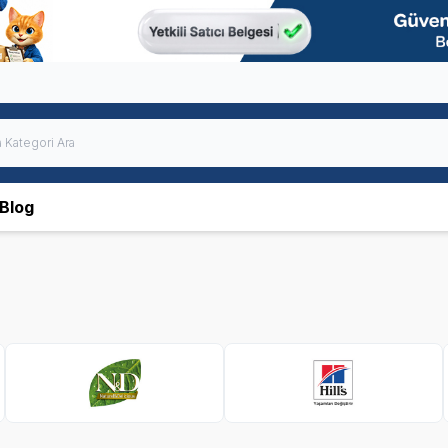
Blog
N&D
Hills
SKT
1.01.2027