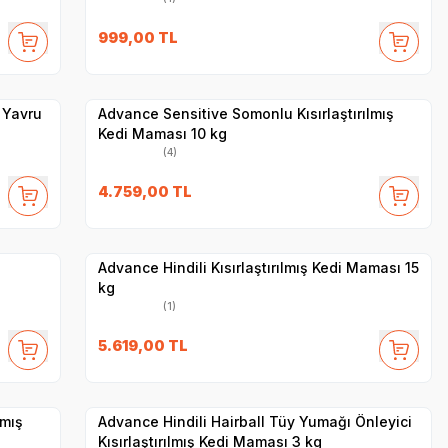
SKT
1.05.2027
999,00
TL
Hızlı Teslimat
Yetkili
Satıcı
Kargo Bedava
 Yavru
Advance Sensitive Somonlu Kısırlaştırılmış
Kedi Maması 10 kg
(4)
SKT
01.05.2027
4.759,00
TL
Hızlı Teslimat
Yetkili
Satıcı
Kargo Bedava
Advance Hindili Kısırlaştırılmış Kedi Maması 15
kg
(1)
SKT
01.06.2027
5.619,00
TL
Hızlı Teslimat
Yetkili
Satıcı
Kargo Bedava
lmış
Advance Hindili Hairball Tüy Yumağı Önleyici
Kısırlaştırılmış Kedi Maması 3 kg