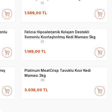
(1)
SKT
05.2027
1.569,00
TL
Hızlı Teslimat
Yetkili
Satıcı
Kargo Bedava
onlu
Felicia Hipoalerjenik Kolajen Destekli
Somonlu Kısırlaştırılmış Kedi Maması 5kg
(1)
1.149,00
TL
Hızlı Teslimat
Yetkili
Satıcı
Kargo Bedava
lmış
Platinum MeatCrisp Tavuklu Kısır Kedi
Maması 3kg
(0)
3.038,00
TL