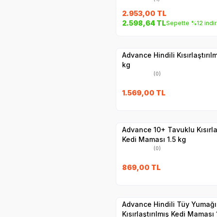
2.953,00
TL
SKT
1.12.2026
2.598,64
TL
Sepette %12 indi
Hızlı Teslimat
Yetkili
Satıcı
Kargo Bedava
Advance Hindili Kısırlaştırı
kg
(0)
SKT
1.11.2026
1.569,00
TL
Hızlı Teslimat
Yetkili
Satıcı
Kargo Bedava
Advance 10+ Tavuklu Kısırlaş
Kedi Maması 1.5 kg
(0)
SKT
01.05.20
869,00
TL
Hızlı Teslimat
Yetkili
Satıcı
Kargo Bedava
Advance Hindili Tüy Yumağı
Kısırlaştırılmış Kedi Maması 