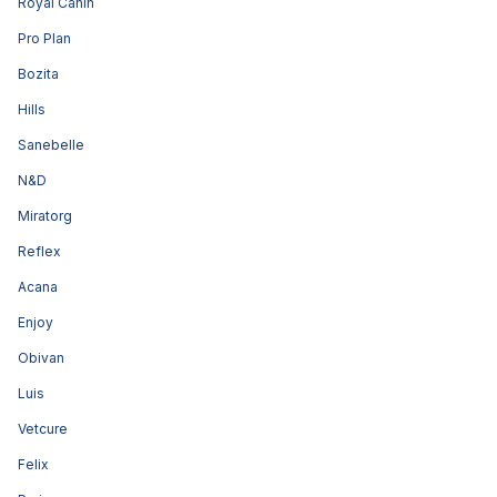
Royal Canin
Pro Plan
Bozita
Hills
Sanebelle
N&D
Miratorg
Reflex
Acana
Enjoy
Obivan
Luis
Vetcure
Felix