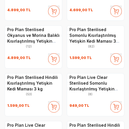
4.899,00
TL
4.699,00
TL
Pro Plan Sterilised
Pro Plan Sterilised
Okyanus ve Morina Balıklı
Somonlu Kısırlaştırılmış
Kısırlaştırılmış Yetişkin
Yetişkin Kedi Maması 3
Kedi Maması 10 kg
kg
(12)
(82)
4.899,00
TL
1.599,00
TL
Pro Plan Sterilised Hindili
Pro Plan Live Clear
Kısırlaştırılmış Yetişkin
Sterilised Somonlu
Kedi Maması 3 kg
Kısırlaştırılmış Yetişkin
Kedi Maması 1,4 kg
(53)
(8)
1.599,00
TL
949,00
TL
Pro Plan Live Clear
Pro Plan Sterilised Hindili