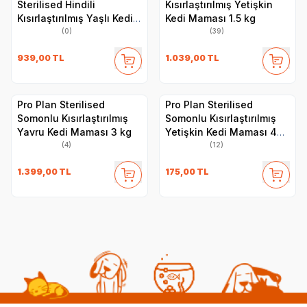
Sterilised Hindili
Kısırlaştırılmış Yetişkin
Kısırlaştırılmış Yaşlı Kedi
Kedi Maması 1.5 kg
Maması 1,4 kg
(0)
(39)
939,00
TL
1.039,00
TL
Pro Plan Sterilised
Pro Plan Sterilised
Somonlu Kısırlaştırılmış
Somonlu Kısırlaştırılmış
Yavru Kedi Maması 3 kg
Yetişkin Kedi Maması 400
Gr
(4)
(12)
1.399,00
TL
175,00
TL