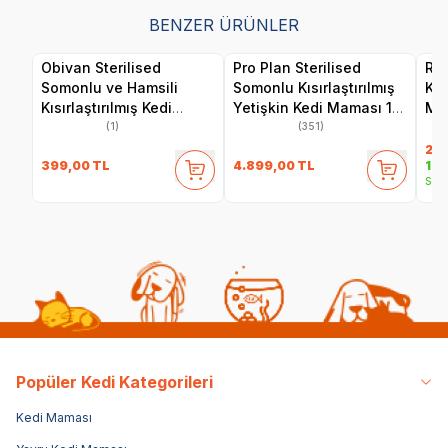
BENZER ÜRÜNLER
Obivan Sterilised
Pro Plan Sterilised
Roy
Somonlu ve Hamsili
Somonlu Kısırlaştırılmış
Kıs
Kısırlaştırılmış Kedi
Yetişkin Kedi Maması 10
Ma
Maması 2 kg
kg
(1)
(351)
2.4
399,00
TL
4.899,00
TL
1.9
Sepe
Popüler Kedi Kategorileri
Kedi Maması