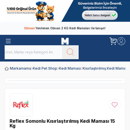
Obivan
Yenilenen Obivan 2 KG Kedi Mamaları ile tanışın!
Markamama
Kedi Pet Shop
Kedi Maması
Kısırlaştırılmış Kedi Maması
Favoriye
Reflex Somonlu Kısırlaştırılmış Kedi Maması 15
Kg