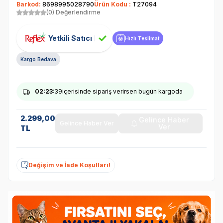
Barkod:
8698995028790
Ürün Kodu :
T27094
(0) Değerlendirme
Yetkili Satıcı
Hızlı Teslimat
Kargo Bedava
02
:23
:39
içerisinde sipariş verirsen bugün kargoda
2.299,00
Gelince Haber
Gelince Haber Ver
Ver
TL
Değişim ve İade Koşulları!