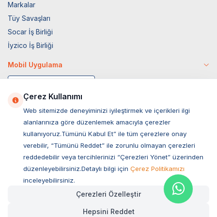
Markalar
Tüy Savaşları
Socar İş Birliği
İyzico İş Birliği
Mobil Uygulama
Çerez Kullanımı
Web sitemizde deneyiminizi iyileştirmek ve içerikleri ilgi
alanlarınıza göre düzenlemek amacıyla çerezler
kullanıyoruz.Tümünü Kabul Et” ile tüm çerezlere onay
verebilir, “Tümünü Reddet” ile zorunlu olmayan çerezleri
reddedebilir veya tercihlerinizi “Çerezleri Yönet” üzerinden
düzenleyebilirsiniz.Detaylı bilgi için
Çerez Politikamızı
Müşteri Hizmetleri
inceleyebilirsiniz.
Çerezleri Özelleştir
Sıkça Sorulan Sorular
Hepsini Reddet
Adres