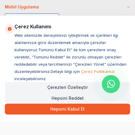
Mobil Uygulama
Çerez Kullanımı
Web sitemizde deneyiminizi iyileştirmek ve içerikleri ilgi
alanlarınıza göre düzenlemek amacıyla çerezler
kullanıyoruz.Tümünü Kabul Et” ile tüm çerezlere onay
verebilir, “Tümünü Reddet” ile zorunlu olmayan çerezleri
reddedebilir veya tercihlerinizi “Çerezleri Yönet” üzerinden
düzenleyebilirsiniz.Detaylı bilgi için
Çerez Politikamızı
Müşteri Hizmetleri
inceleyebilirsiniz.
Çerezleri Özelleştir
Sıkça Sorulan Sorular
Hepsini Reddet
Adres
499,00
TL
Hızlı Teslimat
Ovacık Mah. Hacıoğlu Sok. No:13 Başiskele / KOCAELİ
Hepsini Kabul Et
Müşteri Destek Hattı
SEPETE EKLE
0850 532 1141
WhatsApp Destek
0554 871 66 20