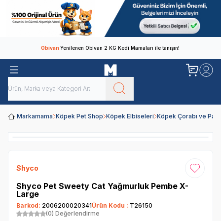
Obivan
Yenilenen Obivan 2 KG Kedi Mamaları ile tanışın!
Markamama
Köpek Pet Shop
Köpek Elbiseleri
Köpek Çorabı ve Patiğ
Shyco
Favoriye
Shyco Pet Sweety Cat Yağmurluk Pembe X-
Large
Barkod:
2006200020341
Ürün Kodu :
T26150
(0) Değerlendirme