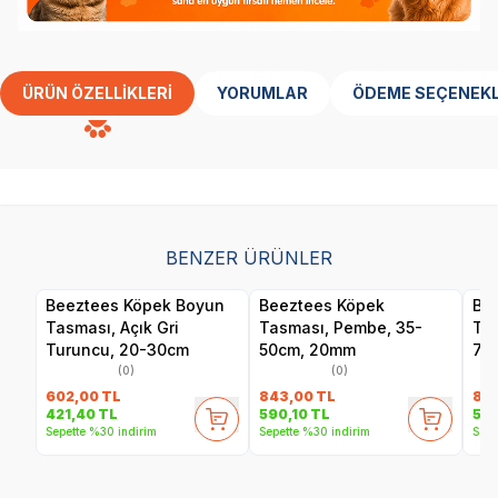
ÜRÜN ÖZELLIKLERI
YORUMLAR
ÖDEME SEÇENEKL
BENZER ÜRÜNLER
Beeztees Köpek Boyun
Beeztees Köpek
Be
Tasması, Açık Gri
Tasması, Pembe, 35-
Tas
Turuncu, 20-30cm
50cm, 20mm
70
(0)
(0)
602,00
TL
843,00
TL
83
421,40
TL
590,10
TL
58
Sepette %30 indirim
Sepette %30 indirim
Sepe