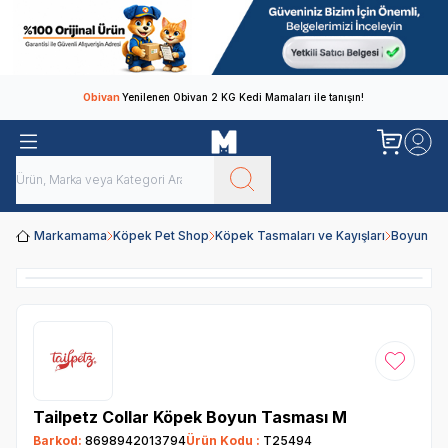
Obivan
Yenilenen Obivan 2 KG Kedi Mamaları ile tanışın!
Markamama
Köpek Pet Shop
Köpek Tasmaları ve Kayışları
Boyun Ta
Favoriye
Tailpetz Collar Köpek Boyun Tasması M
Barkod:
8698942013794
Ürün Kodu :
T25494