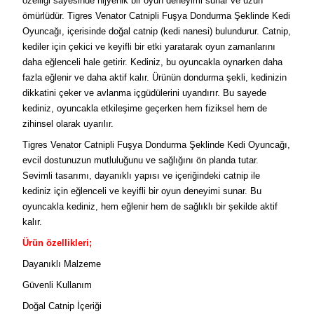
özelliği sayesinde hijyenik bir oyun deneyimi sunar ve uzun
ömürlüdür. Tigres Venator Catnipli Fuşya Dondurma Şeklinde Kedi
Oyuncağı, içerisinde doğal catnip (kedi nanesi) bulundurur. Catnip,
kediler için çekici ve keyifli bir etki yaratarak oyun zamanlarını
daha eğlenceli hale getirir. Kediniz, bu oyuncakla oynarken daha
fazla eğlenir ve daha aktif kalır. Ürünün dondurma şekli, kedinizin
dikkatini çeker ve avlanma içgüdülerini uyandırır. Bu sayede
kediniz, oyuncakla etkileşime geçerken hem fiziksel hem de
zihinsel olarak uyarılır.
Tigres Venator Catnipli Fuşya Dondurma Şeklinde Kedi Oyuncağı,
evcil dostunuzun mutluluğunu ve sağlığını ön planda tutar.
Sevimli tasarımı, dayanıklı yapısı ve içeriğindeki catnip ile
kediniz için eğlenceli ve keyifli bir oyun deneyimi sunar. Bu
oyuncakla kediniz, hem eğlenir hem de sağlıklı bir şekilde aktif
kalır.
Ürün özellikleri;
Dayanıklı Malzeme
Güvenli Kullanım
Doğal Catnip İçeriği