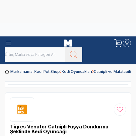
Obivan
Yenilenen Obivan 2 KG Kedi Mamaları ile tanışın!
Markamama
Kedi Pet Shop
Kedi Oyuncakları
Catnipli ve Matatabili 
Favoriye
Tigres Venator Catnipli Fuşya Dondurma
Şeklinde Kedi Oyuncağı