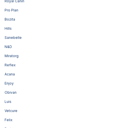
Royal Canin
Pro Plan
Bozita
Hills
Sanebelle
N&D
Miratorg
Reflex
Acana
Enjoy
Obivan
Luis
Vetcure
Felix