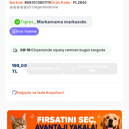
Barkod:
8683513801115
Ürün Kodu :
PL2840
(0) Değerlendirme
Tigres
, Markamama markasıdır.
✓
Hızlı Teslimat
08
:16
:01
içerisinde sipariş verirsen bugün kargoda
199,00
Gelince Haber
Gelince Haber Ver
Ver
TL
Değişim ve İade Koşulları!