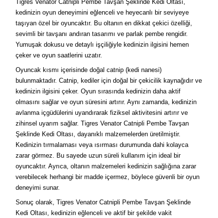
Tigres Venator Catnipli Pembe Tavşan Şeklinde Kedi Oltası,
kedinizin oyun deneyimini eğlenceli ve heyecanlı bir seviyeye
taşıyan özel bir oyuncaktır. Bu oltanın en dikkat çekici özelliği,
sevimli bir tavşanı andıran tasarımı ve parlak pembe rengidir.
Yumuşak dokusu ve detaylı işçiliğiyle kedinizin ilgisini hemen
çeker ve oyun saatlerini uzatır.
Oyuncak kısmı içerisinde doğal catnip (kedi nanesi)
bulunmaktadır. Catnip, kediler için doğal bir çekicilik kaynağıdır ve
kedinizin ilgisini çeker. Oyun sırasında kedinizin daha aktif
olmasını sağlar ve oyun süresini artırır. Aynı zamanda, kedinizin
avlanma içgüdülerini uyandırarak fiziksel aktivitesini artırır ve
zihinsel uyarım sağlar. Tigres Venator Catnipli Pembe Tavşan
Şeklinde Kedi Oltası, dayanıklı malzemelerden üretilmiştir.
Kedinizin tırmalaması veya ısırması durumunda dahi kolayca
zarar görmez. Bu sayede uzun süreli kullanım için ideal bir
oyuncaktır. Ayrıca, oltanın malzemeleri kedinizin sağlığına zarar
verebilecek herhangi bir madde içermez, böylece güvenli bir oyun
deneyimi sunar.
Sonuç olarak, Tigres Venator Catnipli Pembe Tavşan Şeklinde
Kedi Oltası, kedinizin eğlenceli ve aktif bir şekilde vakit