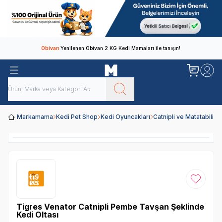
Obivan
Yenilenen Obivan 2 KG Kedi Mamaları ile tanışın!
Markamama
Kedi Pet Shop
Kedi Oyuncakları
Catnipli ve Matatabili 
Favoriye
Tigres Venator Catnipli Pembe Tavşan Şeklinde
Kedi Oltası