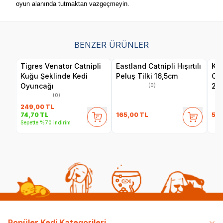
oyun alanında tutmaktan vazgeçmeyin.
BENZER ÜRÜNLER
Tigres Venator Catnipli
Eastland Catnipli Hışırtılı
Kon
Kuğu Şeklinde Kedi
Peluş Tilki 16,5cm
Cat
Oyuncağı
2'L
(0)
(0)
249,00
TL
165,00
TL
59
74,70
TL
Sepette %70 indirim
Popüler Kedi Kategorileri