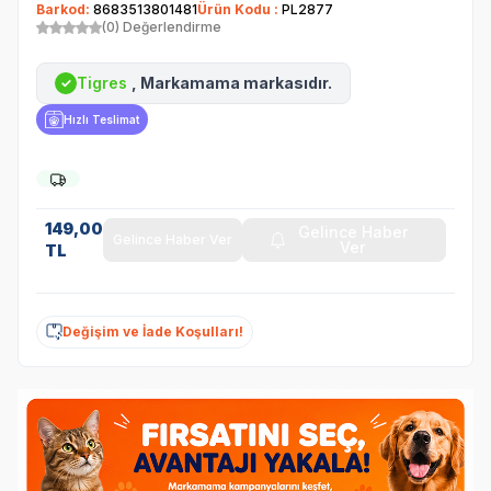
Barkod:
8683513801481
Ürün Kodu :
PL2877
(0) Değerlendirme
Tigres
, Markamama markasıdır.
✓
Hızlı Teslimat
149,00
Gelince Haber
Gelince Haber Ver
Ver
TL
Değişim ve İade Koşulları!