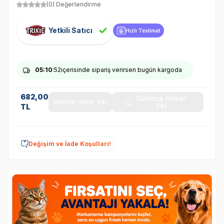
(0) Değerlendirme
Yetkili Satıcı
Hızlı Teslimat
05
:10
:51
içerisinde sipariş verirsen bugün kargoda
682,00
Gelince Haber
Gelince Haber Ver
Ver
TL
Değişim ve İade Koşulları!