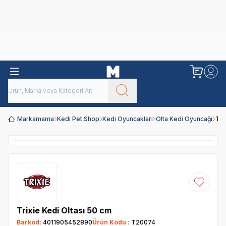
Obivan
Yenilenen Obivan 2 KG Kedi Mamaları ile tanışın!
Markamama
Kedi Pet Shop
Kedi Oyuncakları
Olta Kedi Oyuncağı
Tri
Favoriye
Trixie Kedi Oltası 50 cm
Barkod:
4011905452890
Ürün Kodu :
T20074