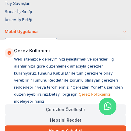
Tüy Savaşları
Socar İş Birliği
İyzico İş Birliği
Mobil Uygulama
Çerez Kullanımı
Web sitemizde deneyiminizi iyileştirmek ve içerikleri ilgi
alanlarınıza göre düzenlemek amacıyla çerezler
kullanıyoruz.Tümünü Kabul Et” ile tüm çerezlere onay
verebilir, “Tümünü Reddet” ile zorunlu olmayan çerezleri
reddedebilir veya tercihlerinizi “Çerezleri Yönet” üzerinden
düzenleyebilirsiniz.Detaylı bilgi için
Çerez Politikamızı
Müşteri Hizmetleri
inceleyebilirsiniz.
Çerezleri Özelleştir
Sıkça Sorulan Sorular
Hepsini Reddet
Adres
682,00
TL
Hızlı Teslimat
Ovacık Mah. Hacıoğlu Sok. No:13 Başiskele / KOCAELİ
Hepsini Kabul Et