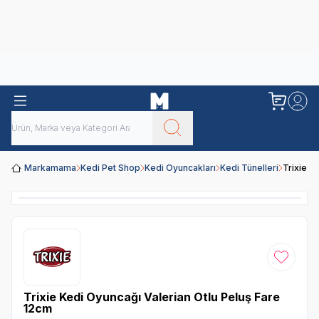
Obivan
Yenilenen Obivan 2 KG Kedi Mamaları ile tanışın!
Markamama
Kedi Pet Shop
Kedi Oyuncakları
Kedi Tünelleri
Trixie K
Favoriye
Trixie Kedi Oyuncağı Valerian Otlu Peluş Fare
12cm