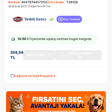
Barkod:
4047974457252
Ürün Kodu :
T26126
(0) Değerlendirme
Yetkili Satıcı
Hızlı Teslimat
10
:50
:07
içerisinde sipariş verirsen bugün kargoda
334,54
Gelince Haber
Gelince Haber Ver
Ver
TL
Değişim ve İade Koşulları!