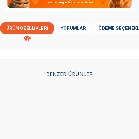
ÜRÜN ÖZELLIKLERI
YORUMLAR
ÖDEME SEÇENEKL
BENZER ÜRÜNLER
Eastland Pati Desenli Üç
Yollu Kedi Oyun Tüneli
25x35cm (Pembe-Siyah)
(0)
858,00
TL