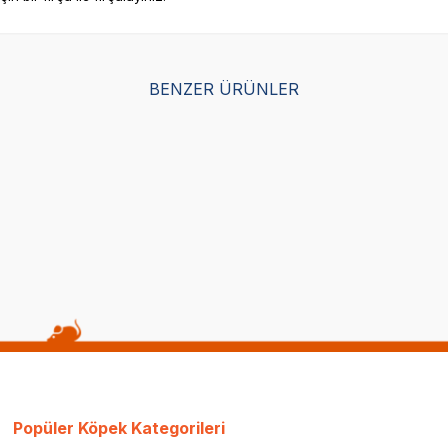
BENZER ÜRÜNLER
Yetkili
Yetkili
Satıcı
Satıcı
y Kedi Şeklinde Kedi ve Köpek
Tigres Puffy Dinozor Şeklinde
Köpek Yatağı
(0)
1.899,00
TL
949,50
TL
Sepette %50 indirim
Popüler Köpek Kategorileri