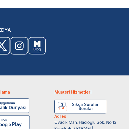
EDYA
ulama
Müşteri Hizmetleri
Sıkça Sorulan
Sorular
Adres
Ovacık Mah. Hacıoğlu Sok. No:13
Başiskele / KOCAELİ