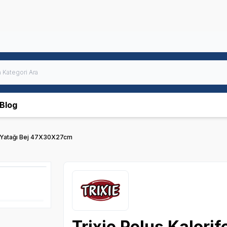
Blog
di Yatağı Bej 47X30X27cm
Trixie Peluş Kalorif