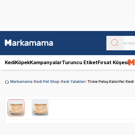
Obivan
Yenilenen Obivan 2 KG Kedi Mamaları ile tanışın!
Kedi
Köpek
Kampanyalar
Turuncu Etiket
Fırsat Köşesi
Markamama
Kedi Pet Shop
Kedi Yatakları
Trixie Peluş Kalorifer Ke