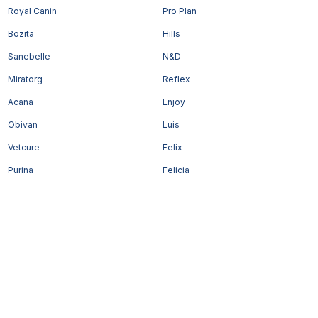
Royal Canin
Pro Plan
Bozita
Hills
Sanebelle
N&D
Miratorg
Reflex
Acana
Enjoy
Obivan
Luis
Vetcure
Felix
Purina
Felicia