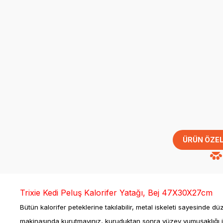
ÜRÜN ÖZEL
Trixie Kedi Peluş Kalorifer Yatağı, Bej 47X30X27cm
Bütün kalorifer peteklerine takılabilir, metal iskeleti sayesinde
makinasında kurutmayınız, kuruduktan sonra yüzey yumuşaklığı için 