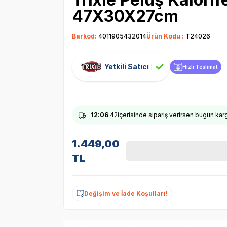
47X30X27cm
Barkod:
4011905432014
Ürün Kodu :
T24026
Yetkili Satıcı
Hızlı Teslimat
12
:06
:41
içerisinde sipariş verirsen bugün ka
1.449,00
TL
Değişim ve İade Koşulları!