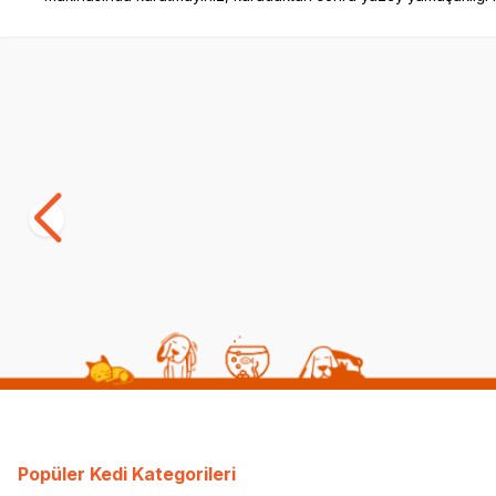
Yetkili
Satıcı
Tigres Puffy Çinçila Simit Şeklinde Kedi
Tigres Puff
ve Köpek Yatağı 50 Cm
Yatağı
(6)
(3)
499,00
TL
899,00
TL
249,50
TL
Sepette %50 indirim
Popüler Kedi Kategorileri