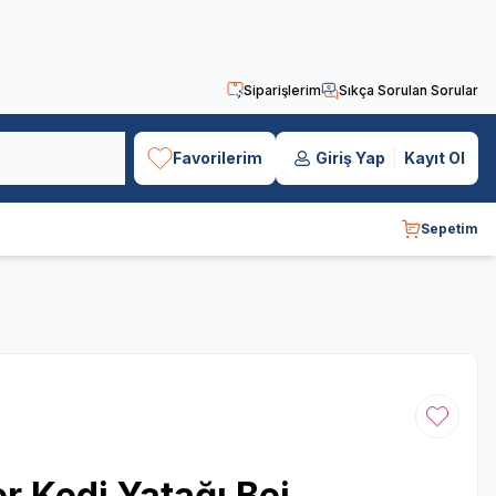
Siparişlerim
Sıkça Sorulan Sorular
Favorilerim
Giriş Yap
Kayıt Ol
Sepetim
Favoriye
er Kedi Yatağı Bej