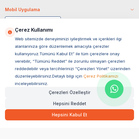
Mobil Uygulama
Çerez Kullanımı
Web sitemizde deneyiminizi iyileştirmek ve içerikleri ilgi
alanlarınıza göre düzenlemek amacıyla çerezler
kullanıyoruz.Tümünü Kabul Et” ile tüm çerezlere onay
verebilir, “Tümünü Reddet” ile zorunlu olmayan çerezleri
reddedebilir veya tercihlerinizi “Çerezleri Yönet” üzerinden
düzenleyebilirsiniz.Detaylı bilgi için
Çerez Politikamızı
Müşteri Hizmetleri
inceleyebilirsiniz.
Çerezleri Özelleştir
Sıkça Sorulan Sorular
Hepsini Reddet
Adres
Ovacık Mah. Hacıoğlu Sok. No:13 Başiskele / KOCAELİ
Hepsini Kabul Et
Müşteri Destek Hattı
0850 532 1141
WhatsApp Destek