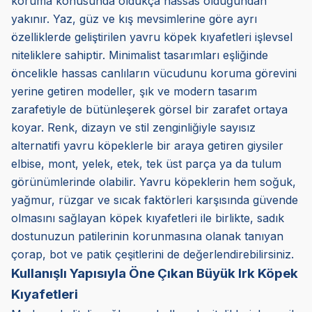
koruma konusunda oldukça hassas olduğundan
yakınır. Yaz, güz ve kış mevsimlerine göre ayrı
özelliklerde geliştirilen yavru köpek kıyafetleri işlevsel
niteliklere sahiptir. Minimalist tasarımları eşliğinde
öncelikle hassas canlıların vücudunu koruma görevini
yerine getiren modeller, şık ve modern tasarım
zarafetiyle de bütünleşerek görsel bir zarafet ortaya
koyar. Renk, dizayn ve stil zenginliğiyle sayısız
alternatifi yavru köpeklerle bir araya getiren giysiler
elbise, mont, yelek, etek, tek üst parça ya da tulum
görünümlerinde olabilir. Yavru köpeklerin hem soğuk,
yağmur, rüzgar ve sıcak faktörleri karşısında güvende
olmasını sağlayan köpek kıyafetleri ile birlikte, sadık
dostunuzun patilerinin korunmasına olanak tanıyan
çorap, bot ve patik çeşitlerini de değerlendirebilirsiniz.
Kullanışlı Yapısıyla Öne Çıkan Büyük Irk Köpek
Kıyafetleri