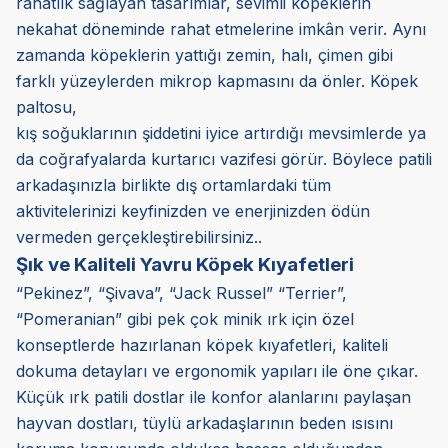
rahatlık sağlayan tasarımlar, sevimli köpeklerin
nekahat döneminde rahat etmelerine imkân verir. Aynı
zamanda köpeklerin yattığı zemin, halı, çimen gibi
farklı yüzeylerden mikrop kapmasını da önler. Köpek
paltosu,
kış soğuklarının şiddetini iyice artırdığı mevsimlerde ya
da coğrafyalarda kurtarıcı vazifesi görür. Böylece patili
arkadaşınızla birlikte dış ortamlardaki tüm
aktivitelerinizi keyfinizden ve enerjinizden ödün
vermeden gerçekleştirebilirsiniz..
Şık ve Kaliteli Yavru Köpek Kıyafetleri
“Pekinez”, “Şivava”, “Jack Russel” “Terrier”,
“Pomeranian” gibi pek çok minik ırk için özel
konseptlerde hazırlanan köpek kıyafetleri, kaliteli
dokuma detayları ve ergonomik yapıları ile öne çıkar.
Küçük ırk patili dostlar ile konfor alanlarını paylaşan
hayvan dostları, tüylü arkadaşlarının beden ısısını