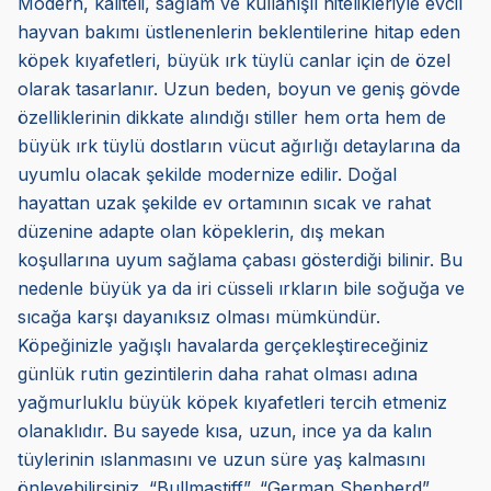
Modern, kaliteli, sağlam ve kullanışlı nitelikleriyle evcil
hayvan bakımı üstlenenlerin beklentilerine hitap eden
köpek kıyafetleri, büyük ırk tüylü canlar için de özel
olarak tasarlanır. Uzun beden, boyun ve geniş gövde
özelliklerinin dikkate alındığı stiller hem orta hem de
büyük ırk tüylü dostların vücut ağırlığı detaylarına da
uyumlu olacak şekilde modernize edilir. Doğal
hayattan uzak şekilde ev ortamının sıcak ve rahat
düzenine adapte olan köpeklerin, dış mekan
koşullarına uyum sağlama çabası gösterdiği bilinir. Bu
nedenle büyük ya da iri cüsseli ırkların bile soğuğa ve
sıcağa karşı dayanıksız olması mümkündür.
Köpeğinizle yağışlı havalarda gerçekleştireceğiniz
günlük rutin gezintilerin daha rahat olması adına
yağmurluklu büyük köpek kıyafetleri tercih etmeniz
olanaklıdır. Bu sayede kısa, uzun, ince ya da kalın
tüylerinin ıslanmasını ve uzun süre yaş kalmasını
önleyebilirsiniz. “Bullmastiff”, “German Shepherd”,