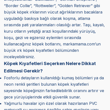
“Border Collie”, “Rottweiler”, “Golden Retriever” gibi
büyük köpek ırklarının vücut ağırlıklarının bacaklara
uyguladığı baskıya bağlı olarak koşma, atlama
sırasında pati yaralanmaları olasılığı artar. Taşı, kayalı,
kuru otların yetiştiği arazi koşullarındaki yürüyüş,
koşu, gezi ve egzersiz eylemleri sırasında
kullanacağınız köpek botlarını, markamama.com’un
büyük ırk köpek kıyafetleri bölümünden
inceleyebilirsiniz.
Köpek Kıyafetleri Seçerken Nelere Dikkat
Edilmesi Gerekir?
Fosforlu detayların kullanıldığı kumaş bölümleri ya da
neon renkli şeritleri bulunan köpek kıyafetleri
sayesinde köpeğinizin farkedilebilirlik oranını artırır ve
gece yürüyüşlerinde etkili güvenlik sunar.
Yağmurlu havalar için özel olarak hazırlanan PVC
materyalli su geçirmez özelliğe sahip giysilerin yanı