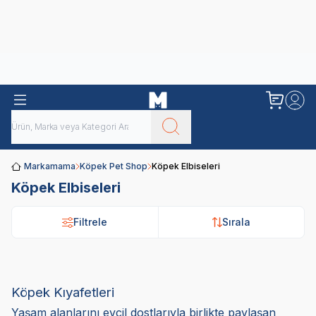
Obivan
Yenilenen Obivan 2 KG Kedi Mamaları ile tanışın!
Markamama
Köpek Pet Shop
Köpek Elbiseleri
Köpek Elbiseleri
Filtrele
Filtrele
Sırala
Sırala
Köpek Kıyafetleri
Yaşam alanlarını evcil dostlarıyla birlikte paylaşan