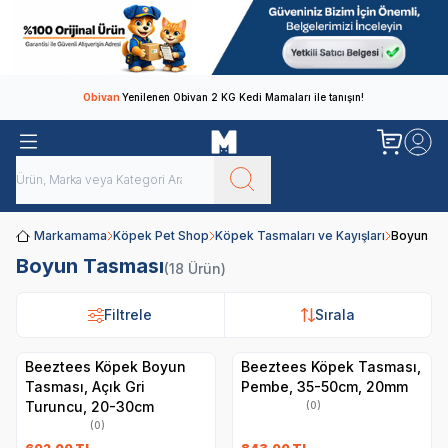
Obivan
Yenilenen Obivan 2 KG Kedi Mamaları ile tanışın!
Markamama
Köpek Pet Shop
Köpek Tasmaları ve Kayışları
Boyun Ta
Boyun Tasması
(18 Ürün)
Filtrele
Filtrele
Sırala
Sırala
Beeztees Köpek Boyun
Beeztees Köpek Tasması,
Tasması, Açık Gri
Pembe, 35-50cm, 20mm
Turuncu, 20-30cm
(0)
(0)