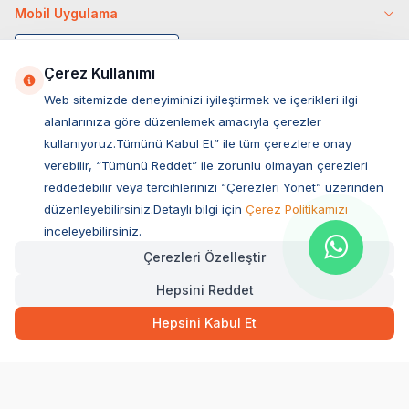
Mobil Uygulama
Çerez Kullanımı
Web sitemizde deneyiminizi iyileştirmek ve içerikleri ilgi
alanlarınıza göre düzenlemek amacıyla çerezler
kullanıyoruz.Tümünü Kabul Et” ile tüm çerezlere onay
verebilir, “Tümünü Reddet” ile zorunlu olmayan çerezleri
reddedebilir veya tercihlerinizi “Çerezleri Yönet” üzerinden
düzenleyebilirsiniz.Detaylı bilgi için
Çerez Politikamızı
Müşteri Hizmetleri
inceleyebilirsiniz.
Çerezleri Özelleştir
Sıkça Sorulan Sorular
Hepsini Reddet
Adres
Ovacık Mah. Hacıoğlu Sok. No:13 Başiskele / KOCAELİ
Hepsini Kabul Et
Müşteri Destek Hattı
0850 532 1141
WhatsApp Destek
0554 871 66 20