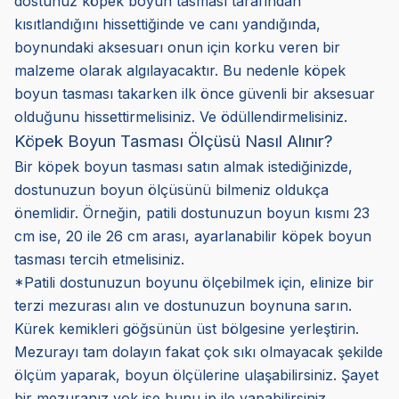
dostunuz köpek boyun tasması tarafından
kısıtlandığını hissettiğinde ve canı yandığında,
boynundaki aksesuarı onun için korku veren bir
malzeme olarak algılayacaktır. Bu nedenle köpek
boyun tasması takarken ilk önce güvenli bir aksesuar
olduğunu hissettirmelisiniz. Ve ödüllendirmelisiniz.
Köpek Boyun Tasması Ölçüsü Nasıl Alınır?
Bir köpek boyun tasması satın almak istediğinizde,
dostunuzun boyun ölçüsünü bilmeniz oldukça
önemlidir. Örneğin, patili dostunuzun boyun kısmı 23
cm ise, 20 ile 26 cm arası, ayarlanabilir köpek boyun
tasması tercih etmelisiniz.
*Patili dostunuzun boyunu ölçebilmek için, elinize bir
terzi mezurası alın ve dostunuzun boynuna sarın.
Kürek kemikleri göğsünün üst bölgesine yerleştirin.
Mezurayı tam dolayın fakat çok sıkı olmayacak şekilde
ölçüm yaparak, boyun ölçülerine ulaşabilirsiniz. Şayet
bir mezuranız yok ise bunu ip ile yapabilirsiniz.