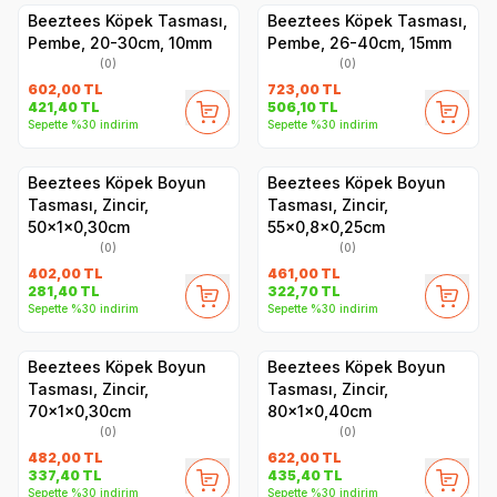
Beeztees Köpek Tasması,
Beeztees Köpek Tasması,
Pembe, 20-30cm, 10mm
Pembe, 26-40cm, 15mm
(0)
(0)
602,00
TL
723,00
TL
421,40
TL
506,10
TL
Sepette %30 indirim
Sepette %30 indirim
Beeztees Köpek Boyun
Beeztees Köpek Boyun
Tasması, Zincir,
Tasması, Zincir,
50x1x0,30cm
55x0,8x0,25cm
(0)
(0)
402,00
TL
461,00
TL
281,40
TL
322,70
TL
Sepette %30 indirim
Sepette %30 indirim
Beeztees Köpek Boyun
Beeztees Köpek Boyun
Tasması, Zincir,
Tasması, Zincir,
70x1x0,30cm
80x1x0,40cm
(0)
(0)
482,00
TL
622,00
TL
337,40
TL
435,40
TL
Sepette %30 indirim
Sepette %30 indirim