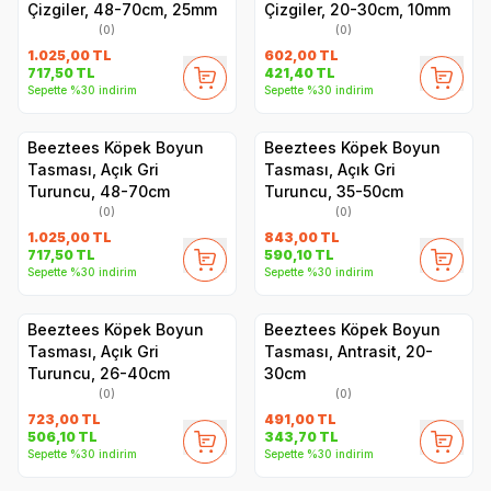
Çizgiler, 48-70cm, 25mm
Çizgiler, 20-30cm, 10mm
(0)
(0)
1.025,00
TL
602,00
TL
717,50
TL
421,40
TL
Sepette %30 indirim
Sepette %30 indirim
Beeztees Köpek Boyun
Beeztees Köpek Boyun
Tasması, Açık Gri
Tasması, Açık Gri
Turuncu, 48-70cm
Turuncu, 35-50cm
(0)
(0)
1.025,00
TL
843,00
TL
717,50
TL
590,10
TL
Sepette %30 indirim
Sepette %30 indirim
Beeztees Köpek Boyun
Beeztees Köpek Boyun
Tasması, Açık Gri
Tasması, Antrasit, 20-
Turuncu, 26-40cm
30cm
(0)
(0)
723,00
TL
491,00
TL
506,10
TL
343,70
TL
Sepette %30 indirim
Sepette %30 indirim