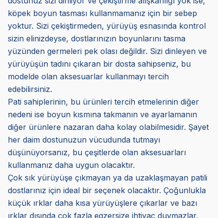
dostunuz sizi dinliyor ve çekiştirme alışkanlığı yok ise,
köpek boyun tasması kullanmamanız için bir sebep
yoktur. Sizi çekiştirmeden, yürüyüş esnasında kontrol
sizin elinizdeyse, dostlarınızın boyunlarını tasma
yüzünden germeleri pek olası değildir. Sizi dinleyen ve
yürüyüşün tadını çıkaran bir dosta sahipseniz, bu
modelde olan aksesuarlar kullanmayı tercih
edebilirsiniz.
Pati sahiplerinin, bu ürünleri tercih etmelerinin diğer
nedeni ise boyun kısmına takmanın ve ayarlamanın
diğer ürünlere nazaran daha kolay olabilmesidir. Şayet
her daim dostunuzun vücudunda tutmayı
düşünüyorsanız, bu çeşitlerde olan aksesuarları
kullanmanız daha uygun olacaktır.
Çok sık yürüyüşe çıkmayan ya da uzaklaşmayan patili
dostlarınız için ideal bir seçenek olacaktır. Çoğunlukla
küçük ırklar daha kısa yürüyüşlere çıkarlar ve bazı
ırklar dışında çok fazla egzersize ihtiyaç duymazlar.