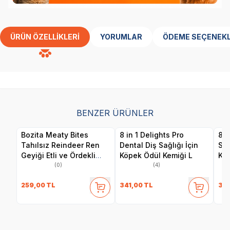
ÜRÜN ÖZELLIKLERI
YORUMLAR
ÖDEME SEÇENEKL
BENZER ÜRÜNLER
Bozita Meaty Bites
8 in 1 Delights Pro
8 i
Tahılsız Reindeer Ren
Dental Diş Sağlığı İçin
Sağ
Geyiği Etli ve Ördekli
Köpek Ödül Kemiği L
Kem
Köpek Ödül Maması 70
(0)
(4)
gr
259,00
TL
341,00
TL
341