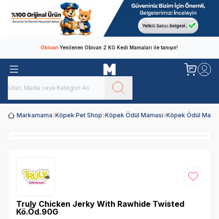
Obivan
Yenilenen Obivan 2 KG Kedi Mamaları ile tanışın!
Markamama
Köpek Pet Shop
Köpek Ödül Maması
Köpek Ödül Mamal
Favoriye
Truly Chicken Jerky With Rawhide Twisted
Kö.Öd.90G