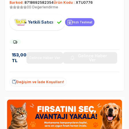
Barkod:
8718692582354
Ürün Kodu :
XTU0776
(0) Değerlendirme
Yetkili Satıcı
Hızlı Teslimat
153,00
Gelince Haber
Gelince Haber Ver
Ver
TL
Değişim ve İade Koşulları!