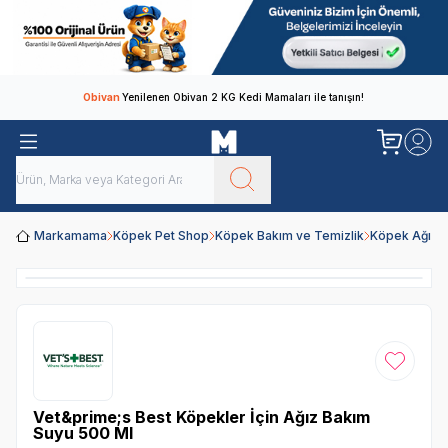
Obivan
Yenilenen Obivan 2 KG Kedi Mamaları ile tanışın!
Markamama
Köpek Pet Shop
Köpek Bakım ve Temizlik
Köpek Ağız v
Favoriye
Vet&prime;s Best Köpekler İçin Ağız Bakım
Suyu 500 Ml