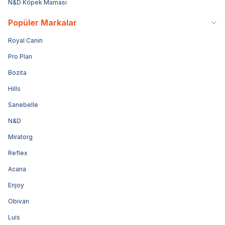
N&D Köpek Maması
Popüler Markalar
Royal Canin
Pro Plan
Bozita
Hills
Sanebelle
N&D
Miratorg
Reflex
Acana
Enjoy
Obivan
Luis