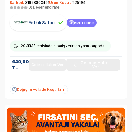
Barkod:
31658803491
Ürün Kodu :
T25194
(0) Değerlendirme
Yetkili Satıcı
Hızlı Teslimat
20
:33
:13
içerisinde sipariş verirsen yarın kargoda
649,00
Gelince Haber
Gelince Haber Ver
Ver
TL
Değişim ve İade Koşulları!