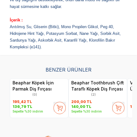
hayat sürmesine katkı sağlar.
İçerik :
Arıtılmış Su, Gliserin (Bitki), Mono Propilen Glikol, Peg 40,
Hidrojene Hint Yağı, Potasyum Sorbat, Nane Yağı, Sorbik Asit,
Sardunya Yağı, Askorbik Asit, Karanfil Yağı, Klorofilin Bakır
Kompleksi (e141).
BENZER ÜRÜNLER
Beaphar Köpek İçin
Beaphar Toothbrush Çift
Vet
Parmak Diş Fırçası
Taraflı Köpek Diş Fırçası
Üç 
(0)
(2)
195,42
TL
200,00
TL
199
136,79
TL
140,00
TL
Sepette %30 indirim
Sepette %30 indirim