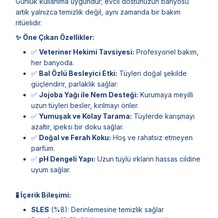
Günlük kullanıma uygundur; evcil dostunuzun banyosu
artık yalnızca temizlik değil, aynı zamanda bir bakım
ritüelidir.
✨ Öne Çıkan Özellikler:
✅
Veteriner Hekimi Tavsiyesi:
Profesyonel bakım,
her banyoda.
✅
Bal Özlü Besleyici Etki:
Tüyleri doğal şekilde
güçlendirir, parlaklık sağlar.
✅
Jojoba Yağı ile Nem Desteği:
Kurumaya meyilli
uzun tüyleri besler, kırılmayı önler.
✅
Yumuşak ve Kolay Tarama:
Tüylerde karışmayı
azaltır, ipeksi bir doku sağlar.
✅
Doğal ve Ferah Koku:
Hoş ve rahatsız etmeyen
parfüm.
✅
pH Dengeli Yapı:
Uzun tüylü ırkların hassas cildine
uyum sağlar.
🧪 İçerik Bileşimi:
SLES
(%8): Derinlemesine temizlik sağlar