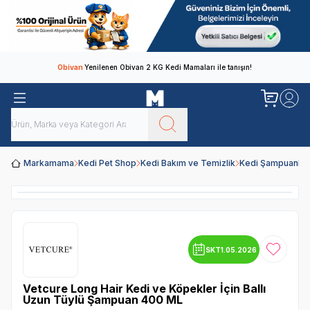
Obivan
Yenilenen Obivan 2 KG Kedi Mamaları ile tanışın!
Markamama
Kedi Pet Shop
Kedi Bakım ve Temizlik
Kedi Şampuanları
SKT
1.05.2026
Favoriye
Vetcure Long Hair Kedi ve Köpekler İçin Ballı
Uzun Tüylü Şampuan 400 ML