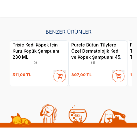
BENZER ÜRÜNLER
Trixie Kedi Köpek Için
Purele Bütün Tüylere
Fer
Kuru Köpük Şampuanı
Özel Dermatolojik Kedi
Tal
230 ML
ve Köpek Şampuanı 450
Tem
ml
ve 
(0)
(1)
511,00
TL
397,00
TL
199