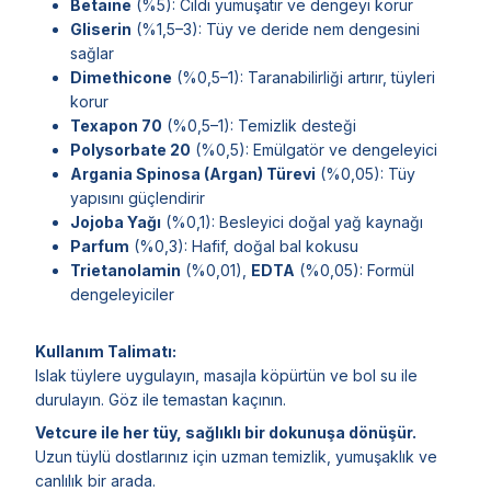
Betaine
(%5): Cildi yumuşatır ve dengeyi korur
Gliserin
(%1,5–3): Tüy ve deride nem dengesini
sağlar
Dimethicone
(%0,5–1): Taranabilirliği artırır, tüyleri
korur
Texapon 70
(%0,5–1): Temizlik desteği
Polysorbate 20
(%0,5): Emülgatör ve dengeleyici
Argania Spinosa (Argan) Türevi
(%0,05): Tüy
yapısını güçlendirir
Jojoba Yağı
(%0,1): Besleyici doğal yağ kaynağı
Parfum
(%0,3): Hafif, doğal bal kokusu
Trietanolamin
(%0,01),
EDTA
(%0,05): Formül
dengeleyiciler
Kullanım Talimatı:
Islak tüylere uygulayın, masajla köpürtün ve bol su ile
durulayın. Göz ile temastan kaçının.
Vetcure ile her tüy, sağlıklı bir dokunuşa dönüşür.
Uzun tüylü dostlarınız için uzman temizlik, yumuşaklık ve
canlılık bir arada.