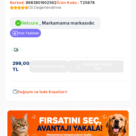
Barkod:
8683801902562
Ürün Kodu :
T25878
(3) Değerlendirme
Vetcure
, Markamama markasıdır.
✓
Hızlı Teslimat
299,00
Gelince Haber
Gelince Haber Ver
Ver
TL
Değişim ve İade Koşulları!