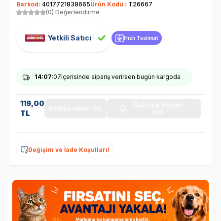
Barkod:
4017721838665
Ürün Kodu :
T26667
(0) Değerlendirme
Yetkili Satıcı
Hızlı Teslimat
14
:07
:07
içerisinde sipariş verirsen bugün kargoda
119,00
Gelince Haber
Gelince Haber Ver
Ver
TL
Değişim ve İade Koşulları!