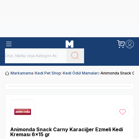
Obivan
Yenilenen Obivan 2 KG Kedi Mamaları ile tanışın!
Markamama
Kedi Pet Shop
Kedi Ödül Mamaları
Animonda Snack Carn
Favoriye
Animonda Snack Carny Karaciğer Ezmeli Kedi
Kreması 6x15 gr