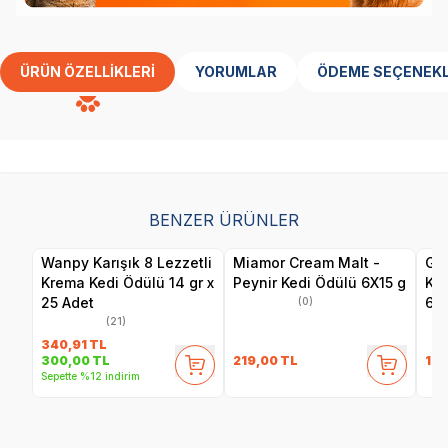
ÜRÜN ÖZELLIKLERI
YORUMLAR
ÖDEME SEÇENEKL
BENZER ÜRÜNLER
Wanpy Karışık 8 Lezzetli
Miamor Cream Malt -
Gim
Krema Kedi Ödülü 14 gr x
Peynir Kedi Ödülü 6X15 g
Ked
25 Adet
60
(0)
(21)
340,91
TL
219,00
TL
129
300,00
TL
Sepette %12 indirim