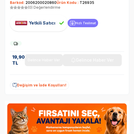
Barkod:
2006200020860
Ürün Kodu :
T26935
(0) Değerlendirme
Yetkili Satıcı
Hızlı Teslimat
19,90
Gelince Haber Ver
Gelince Haber Ver
TL
Değişim ve İade Koşulları!