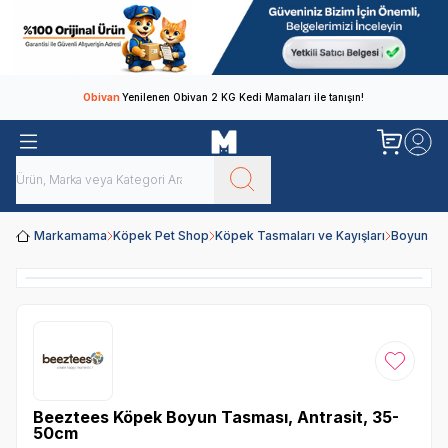
Obivan
Yenilenen Obivan 2 KG Kedi Mamaları ile tanışın!
Markamama
Köpek Pet Shop
Köpek Tasmaları ve Kayışları
Boyun Ta
Favoriye
Beeztees Köpek Boyun Tasması, Antrasit, 35-
50cm