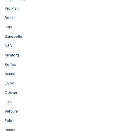
Pro Plan
Bozita
Hills
Sanebelle
N&D
Miratorg
Reflex
Acana
Enjoy
Obivan
Luis
Vetcure
Felix
Purina