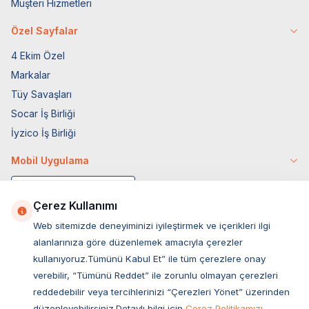
Müşteri Hizmetleri
Özel Sayfalar
4 Ekim Özel
Markalar
Tüy Savaşları
Socar İş Birliği
İyzico İş Birliği
Mobil Uygulama
Çerez Kullanımı
Web sitemizde deneyiminizi iyileştirmek ve içerikleri ilgi
alanlarınıza göre düzenlemek amacıyla çerezler
kullanıyoruz.Tümünü Kabul Et” ile tüm çerezlere onay
verebilir, “Tümünü Reddet” ile zorunlu olmayan çerezleri
reddedebilir veya tercihlerinizi “Çerezleri Yönet” üzerinden
düzenleyebilirsiniz.Detaylı bilgi için
Çerez Politikamızı