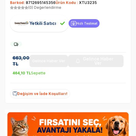
Barkod:
8712695145356
Ürün Kodu :
XTU3235
(0) Değerlendirme
Yetkili Satıcı
Hızlı Teslimat
663,00
Gelince Haber
Gelince Haber Ver
Ver
TL
464,10
TL
Sepette
Değişim ve İade Koşulları!