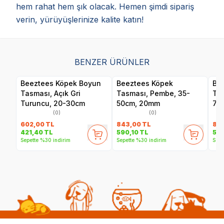
hem rahat hem şık olacak. Hemen şimdi sipariş
verin, yürüyüşlerinize kalite katın!
BENZER ÜRÜNLER
Beeztees Köpek Boyun
Beeztees Köpek
Be
Tasması, Açık Gri
Tasması, Pembe, 35-
Tas
Turuncu, 20-30cm
50cm, 20mm
70
(0)
(0)
602,00
TL
843,00
TL
83
421,40
TL
590,10
TL
58
Sepette %30 indirim
Sepette %30 indirim
Sepe