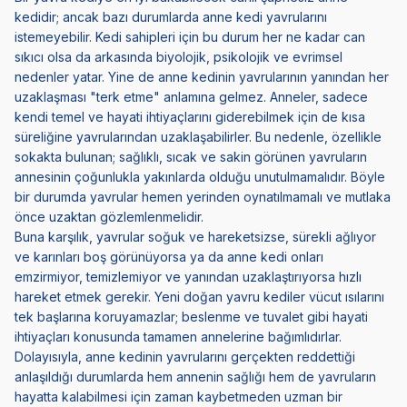
kedidir; ancak bazı durumlarda anne kedi yavrularını
istemeyebilir. Kedi sahipleri için bu durum her ne kadar can
sıkıcı olsa da arkasında biyolojik, psikolojik ve evrimsel
nedenler yatar. Yine de anne kedinin yavrularının yanından her
uzaklaşması "terk etme" anlamına gelmez. Anneler, sadece
kendi temel ve hayati ihtiyaçlarını giderebilmek için de kısa
süreliğine yavrularından uzaklaşabilirler. Bu nedenle, özellikle
sokakta bulunan; sağlıklı, sıcak ve sakin görünen yavruların
annesinin çoğunlukla yakınlarda olduğu unutulmamalıdır. Böyle
bir durumda yavrular hemen yerinden oynatılmamalı ve mutlaka
önce uzaktan gözlemlenmelidir.
Buna karşılık, yavrular soğuk ve hareketsizse, sürekli ağlıyor
ve karınları boş görünüyorsa ya da anne kedi onları
emzirmiyor, temizlemiyor ve yanından uzaklaştırıyorsa hızlı
hareket etmek gerekir. Yeni doğan yavru kediler vücut ısılarını
tek başlarına koruyamazlar; beslenme ve tuvalet gibi hayati
ihtiyaçları konusunda tamamen annelerine bağımlıdırlar.
Dolayısıyla, anne kedinin yavrularını gerçekten reddettiği
anlaşıldığı durumlarda hem annenin sağlığı hem de yavruların
hayatta kalabilmesi için zaman kaybetmeden uzman bir