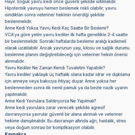
Hayır. Soğuk yavru kedi önce güvenli şekilde ısıtılmalıdır.
Hipotermik yavruyu hemen beslemek riskli olabilir; yavru
ısındıktan sonra veteriner hekimin önerdiği şekilde
beslenmelidir.
Anne Kedi Yoksa Yavru Kedi Kaç Saatte Bir Beslenir?
VCA’ya göre yetim yavru kediler ilk hafta genellikle 2-4 saatte
bir beslenmelidir. Sonraki haftalarda besleme aralığı kademeli
olarak uzatılabilir. Ancak yavrunun yaşı, kilosu ve sağlık durumu
beslenme planını değiştirebileceği için veteriner hekim önerisi
alınmalıdır.
Yavru Kediler Ne Zaman Kendi Tuvaletini Yapabilir?
Yavru kediler yaklaşık üç haftalık olana kadar idrar ve dışkılama
için anneye veya bakıcıya ihtiyaç duyar. Anne yoksa her
beslenmeden sonra ılık nemli pamuk ya da bezle nazik uyarım
yapılmalıdır.
Anne Kedi Yavrulara Saldırıyorsa Ne Yapılmalı?
Anne kedi yavrulara zarar verecek şekilde agresif
davranıyorsa yavrular güvenli bir alana alınmalı ve veteriner
hekime danışılmalıdır. Bu davranışın altında ağrı, hastalık, stres
veya doğum sonrası bir komplikasyon olabilir.
Kaynakça