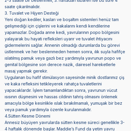
2-3 saatte bir beslenmeli, 3. haftadan itibaren ise bu süre 4
saate çıkarılmalıdır.
3. Tuvalet ve Hijyen Desteği
Yeni doğan kediler, kasları ve boşaltım sistemleri henüz tam
gelişmediği için çişlerini ve kakalarını kendi kendilerine
yapamazlar. Doğada anne kedi, yavrularının popo bölgesini
yalayarak bu hayati refleksleri uyarır ve tuvalet ihtiyacını
gidermelerini sağlar. Annenin olmadığı durumlarda bu görevi
üstlenmek ve her beslenmeden hemen sonra, ılık suyla hafifçe
ıslatılmış pamuk veya gazlı bez yardımıyla yavrunun popo ve
genital bölgesine son derece nazik, dairesel hareketlerle
masaj yapmak gerekir.
Uygulanan bu hafif stimülasyon sayesinde minik dostlarımız çiş
ve kaka refleksini tetikleyerek rahatça tuvaletlerini
yapacaklardır. İşlem tamamlandıktan sonra, yavrunun vücut
ısısının düşmesini ve hassas cildinin tahriş olmasını önlemek
amacıyla bölge kesinlikle ıslak bırakılmamalı, yumuşak bir bez
veya pamuk yardımıyla özenle kurulanmalıdır.
4.Sütten Kesme Dönemi
Annesiz büyüyen
yavrularda sütten kesme süreci
genellikle 3-
4 haftalık dönemde başlar. Maddie’s Fund da yetim yavru