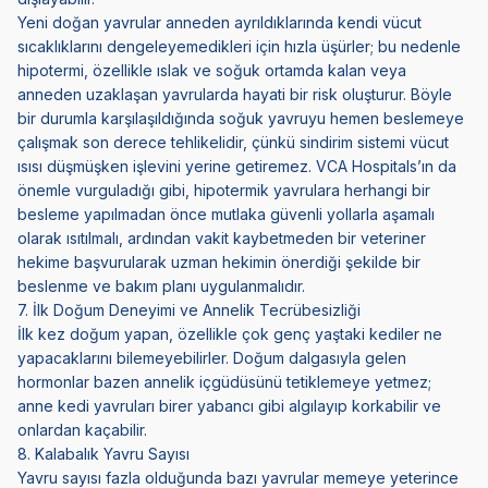
Yeni doğan yavrular anneden ayrıldıklarında kendi vücut
sıcaklıklarını dengeleyemedikleri için hızla üşürler; bu nedenle
hipotermi, özellikle ıslak ve soğuk ortamda kalan veya
anneden uzaklaşan yavrularda hayati bir risk oluşturur. Böyle
bir durumla karşılaşıldığında soğuk yavruyu hemen beslemeye
çalışmak son derece tehlikelidir, çünkü sindirim sistemi vücut
ısısı düşmüşken işlevini yerine getiremez. VCA Hospitals’ın da
önemle vurguladığı gibi, hipotermik yavrulara herhangi bir
besleme yapılmadan önce mutlaka güvenli yollarla aşamalı
olarak ısıtılmalı, ardından vakit kaybetmeden bir veteriner
hekime başvurularak uzman hekimin önerdiği şekilde bir
beslenme ve bakım planı uygulanmalıdır.
7. İlk Doğum Deneyimi ve Annelik Tecrübesizliği
İlk kez doğum yapan, özellikle çok genç yaştaki kediler ne
yapacaklarını bilemeyebilirler. Doğum dalgasıyla gelen
hormonlar bazen annelik içgüdüsünü tetiklemeye yetmez;
anne kedi yavruları birer yabancı gibi algılayıp korkabilir ve
onlardan kaçabilir.
8. Kalabalık Yavru Sayısı
Yavru sayısı fazla olduğunda bazı yavrular memeye yeterince