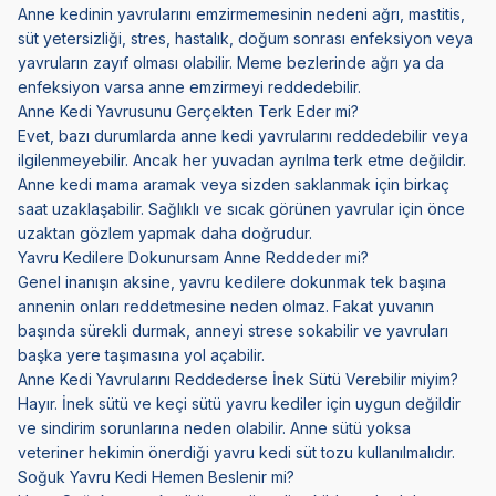
Anne kedinin yavrularını emzirmemesinin nedeni ağrı, mastitis,
süt yetersizliği, stres, hastalık, doğum sonrası enfeksiyon veya
yavruların zayıf olması olabilir. Meme bezlerinde ağrı ya da
enfeksiyon varsa anne emzirmeyi reddedebilir.
Anne Kedi Yavrusunu Gerçekten Terk Eder mi?
Evet, bazı durumlarda anne kedi yavrularını reddedebilir veya
ilgilenmeyebilir. Ancak her yuvadan ayrılma terk etme değildir.
Anne kedi mama aramak veya sizden saklanmak için birkaç
saat uzaklaşabilir. Sağlıklı ve sıcak görünen yavrular için önce
uzaktan gözlem yapmak daha doğrudur.
Yavru Kedilere Dokunursam Anne Reddeder mi?
Genel inanışın aksine, yavru kedilere dokunmak tek başına
annenin onları reddetmesine neden olmaz. Fakat yuvanın
başında sürekli durmak, anneyi strese sokabilir ve yavruları
başka yere taşımasına yol açabilir.
Anne Kedi Yavrularını Reddederse İnek Sütü Verebilir miyim?
Hayır. İnek sütü ve keçi sütü yavru kediler için uygun değildir
ve sindirim sorunlarına neden olabilir. Anne sütü yoksa
veteriner hekimin önerdiği yavru kedi süt tozu kullanılmalıdır.
Soğuk Yavru Kedi Hemen Beslenir mi?