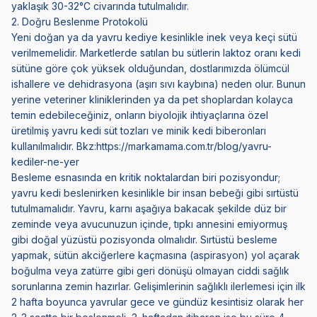
yaklaşık 30-32°C civarında tutulmalıdır.
2. Doğru Beslenme Protokolü
Yeni doğan ya da yavru kediye kesinlikle inek veya keçi sütü
verilmemelidir. Marketlerde satılan bu sütlerin laktoz oranı kedi
sütüne göre çok yüksek olduğundan, dostlarımızda ölümcül
ishallere ve dehidrasyona (aşırı sıvı kaybına) neden olur. Bunun
yerine veteriner kliniklerinden ya da pet shoplardan kolayca
temin edebileceğiniz, onların biyolojik ihtiyaçlarına özel
üretilmiş
yavru kedi süt tozları
ve minik kedi biberonları
kullanılmalıdır. Bkz:
https://markamama.com.tr/blog/yavru-
kediler-ne-yer
Besleme esnasında en kritik noktalardan biri pozisyondur;
yavru kedi beslenirken kesinlikle bir insan bebeği gibi sırtüstü
tutulmamalıdır. Yavru, karnı aşağıya bakacak şekilde düz bir
zeminde veya avucunuzun içinde, tıpkı annesini emiyormuş
gibi doğal yüzüstü pozisyonda olmalıdır. Sırtüstü besleme
yapmak, sütün akciğerlere kaçmasına (aspirasyon) yol açarak
boğulma veya zatürre gibi geri dönüşü olmayan ciddi sağlık
sorunlarına zemin hazırlar. Gelişimlerinin sağlıklı ilerlemesi için ilk
2 hafta boyunca yavrular gece ve gündüz kesintisiz olarak her