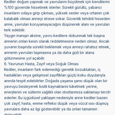
Kediler doğum yapmak ve yavrularını büyütmek için kendilerini
%100 güvende hissetmek isterler. Sürekli gürültü, yabancı
insanların odaya girip çıkması, yüksek sesler veya ortamın çok
kalabalık olması anneyi strese sokar. Güvenlik tehdidi hisseden
anne, yavruları koruyamayacağını düşünerek alanı ve yavruları
terk edebilir.
Yaygın inanışın aksine, yavru kedilere dokunmak tek başına
annenin onları kesin olarak reddetmesine neden olmaz. Ancak
yuvanın başında sürekli beklemek veya anneyi rahatsız etmek,
annenin yavruları taşımasına ya da daha gizli bir alana
götürmesine yol açabilir.
6. Yavrunun Hasta, Zayıf veya Soğuk Olması
Kediler, insanların fark edemediği genetik bozuklukları, iç
hastalıkları veya gelişimsel zayıflıkları güçlü koku duyularıyla
anında tespit edebilirler. Doğada yaşama şansı düşük olan bir
yavruyu besleyerek kısıtlı kaynaklarını tüketmek yerine,
enerjilerini ve sütlerini sağlıklı olan dostlarımıza saklamayı tercih
ederler. Bu içgüdüsel yaklaşım nedeniyle anne kediler bazen
çok zayıf, hasta, emme refleksi düşük veya vücut ısısı düşmüş
yavrulara daha az ilgi gösterebilir ya da onları tamamen
dışlayabilir.