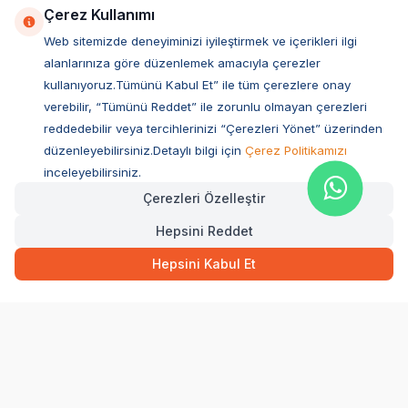
İyzico İş Birliği
Çerez Kullanımı
Web sitemizde deneyiminizi iyileştirmek ve içerikleri ilgi
Mobil Uygulama
alanlarınıza göre düzenlemek amacıyla çerezler
kullanıyoruz.Tümünü Kabul Et” ile tüm çerezlere onay
verebilir, “Tümünü Reddet” ile zorunlu olmayan çerezleri
reddedebilir veya tercihlerinizi “Çerezleri Yönet” üzerinden
düzenleyebilirsiniz.Detaylı bilgi için
Çerez Politikamızı
inceleyebilirsiniz.
Çerezleri Özelleştir
Hepsini Reddet
Müşteri Hizmetleri
Hepsini Kabul Et
Sıkça Sorulan Sorular
Adres
Ovacık Mah. Hacıoğlu Sok. No:13 Başiskele / KOCAELİ
Müşteri Destek Hattı
0850 532 1141