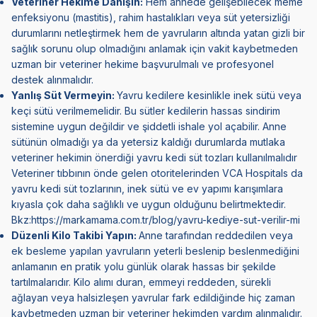
Veteriner Hekime Danışın:
Hem annede gelişebilecek meme
enfeksiyonu (mastitis), rahim hastalıkları veya süt yetersizliği
durumlarını netleştirmek hem de yavruların altında yatan gizli bir
sağlık sorunu olup olmadığını anlamak için vakit kaybetmeden
uzman bir veteriner hekime başvurulmalı ve profesyonel
destek alınmalıdır.
Yanlış Süt Vermeyin:
Yavru kedilere kesinlikle inek sütü veya
keçi sütü verilmemelidir. Bu sütler kedilerin hassas sindirim
sistemine uygun değildir ve şiddetli ishale yol açabilir. Anne
sütünün olmadığı ya da yetersiz kaldığı durumlarda mutlaka
veteriner hekimin önerdiği yavru kedi süt tozları kullanılmalıdır
Veteriner tıbbının önde gelen otoritelerinden VCA Hospitals da
yavru kedi süt tozlarının, inek sütü ve ev yapımı karışımlara
kıyasla çok daha sağlıklı ve uygun olduğunu belirtmektedir.
Bkz:
https://markamama.com.tr/blog/yavru-kediye-sut-verilir-mi
Düzenli Kilo Takibi Yapın:
Anne tarafından reddedilen veya
ek besleme yapılan yavruların yeterli beslenip beslenmediğini
anlamanın en pratik yolu günlük olarak hassas bir şekilde
tartılmalarıdır. Kilo alımı duran, emmeyi reddeden, sürekli
ağlayan veya halsizleşen yavrular fark edildiğinde hiç zaman
kaybetmeden uzman bir veteriner hekimden yardım alınmalıdır.