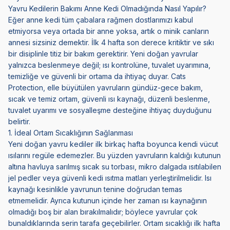
Yavru Kedilerin Bakımı Anne Kedi Olmadığında Nasıl Yapılır?
Eğer anne kedi tüm çabalara rağmen dostlarımızı kabul
etmiyorsa veya ortada bir anne yoksa, artık o minik canların
annesi sizsiniz demektir. İlk 4 hafta son derece kritiktir ve sıkı
bir disiplinle titiz bir bakım gerektirir. Yeni doğan yavrular
yalnızca beslenmeye değil; ısı kontrolüne, tuvalet uyarımına,
temizliğe ve güvenli bir ortama da ihtiyaç duyar. Cats
Protection, elle büyütülen yavruların gündüz-gece bakım,
sıcak ve temiz ortam, güvenli ısı kaynağı, düzenli beslenme,
tuvalet uyarımı ve sosyalleşme desteğine ihtiyaç duyduğunu
belirtir.
1. İdeal Ortam Sıcaklığının Sağlanması
Yeni doğan yavru kediler ilk birkaç hafta boyunca kendi vücut
ısılarını regüle edemezler. Bu yüzden yavruların kaldığı kutunun
altına havluya sarılmış sıcak su torbası, mikro dalgada ısıtılabilen
jel pedler veya güvenli kedi ısıtma matları yerleştirilmelidir. Isı
kaynağı kesinlikle yavrunun tenine doğrudan temas
etmemelidir. Ayrıca kutunun içinde her zaman ısı kaynağının
olmadığı boş bir alan bırakılmalıdır; böylece yavrular çok
bunaldıklarında serin tarafa geçebilirler. Ortam sıcaklığı ilk hafta