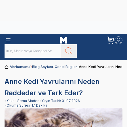
Obivan
Yenilenen Obivan 2 KG Kedi Mamaları ile tanışın!
Markamama
Blog Sayfası
Genel Bilgiler
Anne Kedi Yavrularını Nede
Anne Kedi Yavrularını Neden
Reddeder ve Terk Eder?
•
Yazar:
Sema Maden
•
Yayın Tarihi:
01.07.2026
•
Okuma Süresi:
17 Dakika