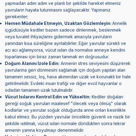
yapmadan adım adım ve planlı bir şekilde hareket etmeniz
yavruların hayata tutunmasını sağlayacaktır. Yapmanız
gerekenler;
Hemen Müdahale Etmeyin, Uzaktan Gözlemleyin:
Annelik
içgüdüsüyle kediler bazen sadece dinlenmek, beslenmek
veya tuvalet ihtiyaçlarını gidermek amacıyla yavruların
yanından kısa süreliğine ayrılabilirler. Eğer yavrular sürekli ve
acı acı ağlamıyorsa, vücut ısıları da normalse anneye kendini
toparlaması için biraz zaman tanımak en doğrusudur.
Doğum Alanını İzole Edin:
Annenin stres seviyesini düşürerek
yavrularına geri dönmesini sağlamak için doğum yapılan alan
tamamen sessiz, loş, hava akımından uzak ve korunaklı bir hale
getirilmelidir. Evdeki insan trafiği ve diğer evcil hayvanlar o
odadan tamamen uzak tutulmalıdır.
Vücut Isılarını Kontrol Edin ve Yükseltin:
Kediler doğaları
gereği soğuk yavruları maalesef "ölecek veya ölmüş" olarak
kodlarlar ve yavrular soğuk olduğunda anne onları kesinlikle
kabul etmez. Bu yüzden yavrular öncelikle güvenli ve nazik bir
şekilde ısıtılmalı, vücut ısıları normale döndükten sonra tekrar
annenin yanına koyulmayı denenmelidir.