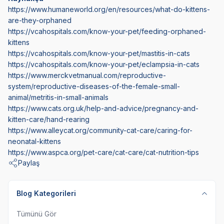
https://www.humaneworld.org/en/resources/what-do-kittens-
are-they-orphaned
https://vcahospitals.com/know-your-pet/feeding-orphaned-
kittens
https://vcahospitals.com/know-your-pet/mastitis-in-cats
https://vcahospitals.com/know-your-pet/eclampsia-in-cats
https://www.merckvetmanual.com/reproductive-
system/reproductive-diseases-of-the-female-small-
animal/metritis-in-small-animals
https://www.cats.org.uk/help-and-advice/pregnancy-and-
kitten-care/hand-rearing
https://www.alleycat.org/community-cat-care/caring-for-
neonatal-kittens
https://www.aspca.org/pet-care/cat-care/cat-nutrition-tips
Paylaş
Blog Kategorileri
Tümünü Gör