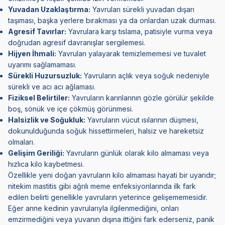
Yuvadan Uzaklaştırma:
Yavruları sürekli yuvadan dışarı
taşıması, başka yerlere bırakması ya da onlardan uzak durması.
Agresif Tavırlar:
Yavrulara karşı tıslama, patisiyle vurma veya
doğrudan agresif davranışlar sergilemesi.
Hijyen İhmali:
Yavruları yalayarak temizlememesi ve tuvalet
uyarımı sağlamaması.
Sürekli Huzursuzluk:
Yavruların açlık veya soğuk nedeniyle
sürekli ve acı acı ağlaması.
Fiziksel Belirtiler:
Yavruların karınlarının gözle görülür şekilde
boş, sönük ve içe çökmüş görünmesi.
Halsizlik ve Soğukluk:
Yavruların vücut ısılarının düşmesi,
dokunulduğunda soğuk hissettirmeleri, halsiz ve hareketsiz
olmaları.
Gelişim Geriliği:
Yavruların günlük olarak kilo almaması veya
hızlıca kilo kaybetmesi.
Özellikle yeni doğan yavruların kilo almaması hayati bir uyarıdır;
nitekim mastitis gibi ağrılı meme enfeksiyonlarında ilk fark
edilen belirti genellikle yavruların yeterince gelişememesidir.
Eğer anne kedinin yavrularıyla ilgilenmediğini, onları
emzirmediğini veya yuvanın dışına ittiğini fark ederseniz, panik