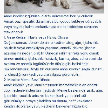
Anne kediler içgüdüsel olarak mükemmel koruyuculardır.
Ancak bazı spesifik durumlarda bu içgüdü sekteye uğrayabilir
veya hayatta kalma mekanizması olarak reddetme davranışı
tetiklenebilir.
1. Anne Kedinin Hasta veya Halsiz Olması
Doğum sonrası dönemde anne kedinin ateş, ağrı, iştahsızlık,
halsizlik veya enfeksiyon yaşaması annelik davranışlarının
azalmasına neden olabilir. Örneğin rahim enfeksiyonu olarak
bilinen metritis; iştahsızlık, halsizlik, kusma, ateş, süt üretiminde
azalma ve annelik içgüdüsünde düşüş gibi belirtilerle
ilişkilendirilebilir. Böyle bir durumda anne kedinin sağlık durumu
iyi olmadığı için kedi yavrulara ilgisiz görünebilir.
2. Mastitis: Meme Bezi İltihabı
Anne kedinin yavrularını emzirmek istememesinin en önemli
tıbbi nedenlerinden biri mastitistir. Meme bezlerinde şişlik, ağrı,
kızarıklık, sıcaklık artışı ve bazen kanlı ya da irinli süt
görünümüyle ortaya çıkabilen bu durum, hafif vakalarda
kendini ilk olarak yavru kedilerin beklenen hızda kilo