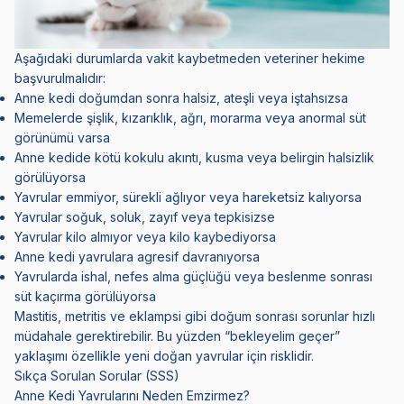
Aşağıdaki durumlarda vakit kaybetmeden veteriner hekime
başvurulmalıdır:
Anne kedi doğumdan sonra halsiz, ateşli veya iştahsızsa
Memelerde şişlik, kızarıklık, ağrı, morarma veya anormal süt
görünümü varsa
Anne kedide kötü kokulu akıntı, kusma veya belirgin halsizlik
görülüyorsa
Yavrular emmiyor, sürekli ağlıyor veya hareketsiz kalıyorsa
Yavrular soğuk, soluk, zayıf veya tepkisizse
Yavrular kilo almıyor veya kilo kaybediyorsa
Anne kedi yavrulara agresif davranıyorsa
Yavrularda ishal, nefes alma güçlüğü veya beslenme sonrası
süt kaçırma görülüyorsa
Mastitis, metritis ve eklampsi gibi doğum sonrası sorunlar hızlı
müdahale gerektirebilir. Bu yüzden “bekleyelim geçer”
yaklaşımı özellikle yeni doğan yavrular için risklidir.
Sıkça Sorulan Sorular (SSS)
Anne Kedi Yavrularını Neden Emzirmez?