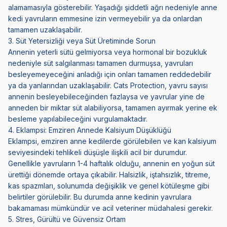
alamamasıyla gösterebilir. Yaşadığı şiddetli ağrı nedeniyle anne
kedi yavruların emmesine izin vermeyebilir ya da onlardan
tamamen uzaklaşabilir.
3. Süt Yetersizliği veya Süt Üretiminde Sorun
Annenin yeterli sütü gelmiyorsa veya hormonal bir bozukluk
nedeniyle süt salgılanması tamamen durmuşsa, yavruları
besleyemeyeceğini anladığı için onları tamamen reddedebilir
ya da yanlarından uzaklaşabilir. Cats Protection, yavru sayısı
annenin besleyebileceğinden fazlaysa ve yavrular yine de
anneden bir miktar süt alabiliyorsa, tamamen ayırmak yerine ek
besleme yapılabileceğini vurgulamaktadır.
4. Eklampsi: Emziren Annede Kalsiyum Düşüklüğü
Eklampsi, emziren anne kedilerde görülebilen ve kan kalsiyum
seviyesindeki tehlikeli düşüşle ilişkili acil bir durumdur.
Genellikle yavruların 1-4 haftalık olduğu, annenin en yoğun süt
ürettiği dönemde ortaya çıkabilir. Halsizlik, iştahsızlık, titreme,
kas spazmları, solunumda değişiklik ve genel kötüleşme gibi
belirtiler görülebilir. Bu durumda anne kedinin yavrulara
bakamaması mümkündür ve acil veteriner müdahalesi gerekir.
5. Stres, Gürültü ve Güvensiz Ortam