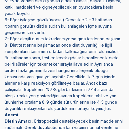
5- Evde verilen diet dışındaki gıdaları alması, başka su içmesi,
katkı maddeleri ve çiğneyebilecekleri oyuncaklara kesin
yasak koyulur.
6- Eğer iyileşme gözüküyorsa ( Genellikle 2 – 3 haftadan
itibaren görülür) distile sudan kullanılagelen içme suyuna
geçmesine izin verilir.
7- Eğer alerjili durum tekrarlanmıyorsa gıda testlerine başlanır.
8- Diet testlerine başlamadan önce diet duyarlılığı ile ilgili
semptomların tamamen ortadan kalkacağına emin olunmalıdır.
Bu safhadan sonra, test edilecek gıdalar hipoallerjenik diete
belirli süreler için teker teker sırayla ilave edilir. Aynı anda
birden fazla gıdanın ilavesi hangisinin allerjenik olduğu
konusunda yanılgıya yol açabilir. Genellikle ilk 7 gün içinde
alerjene karşı reaksiyon görülmeye başlar. Ancak bazı
çalışmalar köpeklerin %7-8 gibi bir kısmının 7-14 arasında
alerjik reaksiyon gösterdiğini ayrıca köpeklerin tahıl ve yan
ürünlerine ortalama 8-9 günde süt ürünlerine ise 4-5 günde
duyarlılık reaksiyonları oluşturduklarını ortaya koymuştur.
Anemi
Dietin Amacı :
Eritropoezisi destekleyecek besin maddelerini
sağlamak. Gerek duyulduğunda kan yapımı normal yenileme