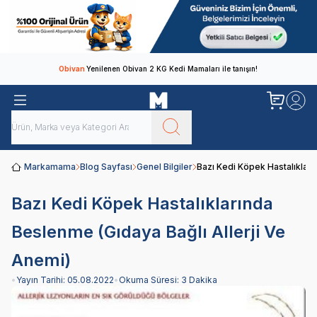
Obivan
Yenilenen Obivan 2 KG Kedi Mamaları ile tanışın!
Markamama
Blog Sayfası
Genel Bilgiler
Bazı Kedi Köpek Hastalıkları
Bazı Kedi Köpek Hastalıklarında
Beslenme (Gıdaya Bağlı Allerji Ve
Anemi)
•
Yayın Tarihi:
05.08.2022
•
Okuma Süresi:
3 Dakika