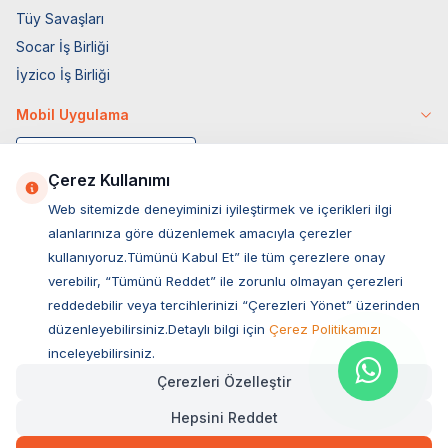
Tüy Savaşları
Socar İş Birliği
İyzico İş Birliği
Mobil Uygulama
Çerez Kullanımı
Web sitemizde deneyiminizi iyileştirmek ve içerikleri ilgi
alanlarınıza göre düzenlemek amacıyla çerezler
kullanıyoruz.Tümünü Kabul Et” ile tüm çerezlere onay
verebilir, “Tümünü Reddet” ile zorunlu olmayan çerezleri
reddedebilir veya tercihlerinizi “Çerezleri Yönet” üzerinden
düzenleyebilirsiniz.Detaylı bilgi için
Çerez Politikamızı
Müşteri Hizmetleri
inceleyebilirsiniz.
Çerezleri Özelleştir
Sıkça Sorulan Sorular
Hepsini Reddet
Adres
Ovacık Mah. Hacıoğlu Sok. No:13 Başiskele / KOCAELİ