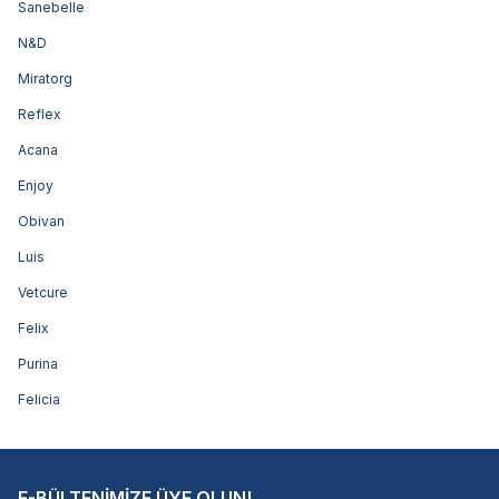
Sanebelle
N&D
Miratorg
Reflex
Acana
Enjoy
Obivan
Luis
Vetcure
Felix
Purina
Felicia
E-BÜLTENİMİZE ÜYE OLUN!