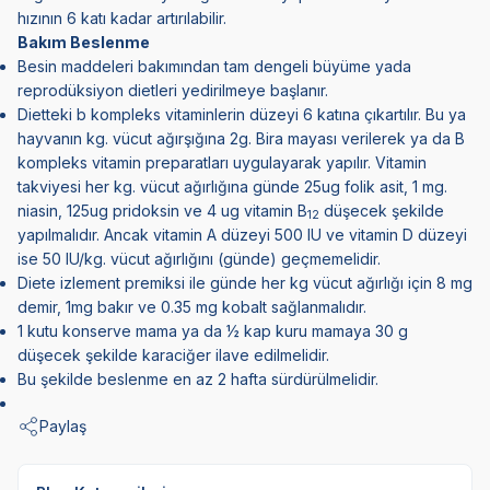
hızının 6 katı kadar artırılabilir.
Bakım Beslenme
Besin maddeleri bakımından tam dengeli büyüme yada
reprodüksiyon dietleri yedirilmeye başlanır.
Dietteki b kompleks vitaminlerin düzeyi 6 katına çıkartılır. Bu ya
hayvanın kg. vücut ağırşığına 2g. Bira mayası verilerek ya da B
kompleks vitamin preparatları uygulayarak yapılır. Vitamin
takviyesi her kg. vücut ağırlığına günde 25ug folik asit, 1 mg.
niasin, 125ug pridoksin ve 4 ug vitamin B
düşecek şekilde
12
yapılmalıdır. Ancak vitamin A düzeyi 500 IU ve vitamin D düzeyi
ise 50 IU/kg. vücut ağırlığını (günde) geçmemelidir.
Diete izlement premiksi ile günde her kg vücut ağırlığı için 8 mg
demir, 1mg bakır ve 0.35 mg kobalt sağlanmalıdır.
1 kutu konserve mama ya da ½ kap kuru mamaya 30 g
düşecek şekilde karaciğer ilave edilmelidir.
Bu şekilde beslenme en az 2 hafta sürdürülmelidir.
Paylaş