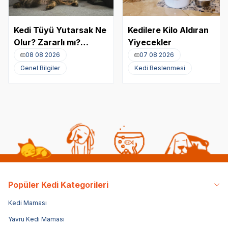
Kedi Tüyü Yutarsak Ne
Kedilere Kilo Aldıran
Olur? Zararlı mı?
Yiyecekler
Akciğere Kedi Tüyü
08 08 2026
07 08 2026
Kaçması
Genel Bilgiler
Kedi Beslenmesi
Popüler Kedi Kategorileri
Kedi Maması
Yavru Kedi Maması