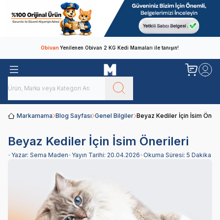
Obivan
Yenilenen Obivan 2 KG Kedi Mamaları ile tanışın!
Markamama
Blog Sayfası
Genel Bilgiler
Beyaz Kediler İçin İsim Öneri
Beyaz Kediler İçin İsim Önerileri
•
Yazar:
Sema Maden
•
Yayın Tarihi:
20.04.2026
•
Okuma Süresi:
5 Dakika