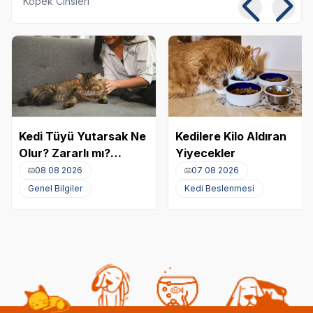
Köpek Cinsleri
Kedi Tüyü Yutarsak Ne
Kedilere Kilo Aldıran
Olur? Zararlı mı?
Yiyecekler
Akciğere Kedi Tüyü
08 08 2026
07 08 2026
Kaçması
Genel Bilgiler
Kedi Beslenmesi