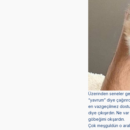
Üzerinden seneler geçt
“yavrum” diye çağırır
en vazgeçilmez dostu
diye çıkışırdın. Ne va
göbeğimi okşardın.
Çok meşguldün o arala