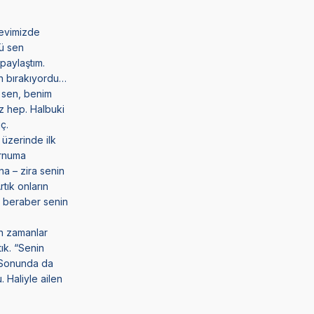
 evimizde
ü sen
paylaştım.
n bırakıyordu…
 sen, benim
z hep. Halbuki
ç.
üzerinde ilk
burnuma
na – zira senin
tık onların
la beraber senin
ın zamanlar
tık. “Senin
ı.Sonunda da
 Haliyle ailen