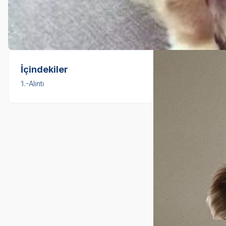
İçindekiler
1.
-Alıntı