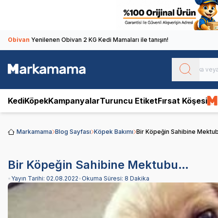
Obivan
Yenilenen Obivan 2 KG Kedi Mamaları ile tanışın!
Kedi
Köpek
Kampanyalar
Turuncu Etiket
Fırsat Köşesi
Markamama
Blog Sayfası
Köpek Bakımı
Bir Köpeğin Sahibine Mekt
Bir Köpeğin Sahibine Mektubu…
•
Yayın Tarihi:
02.08.2022
•
Okuma Süresi:
8 Dakika