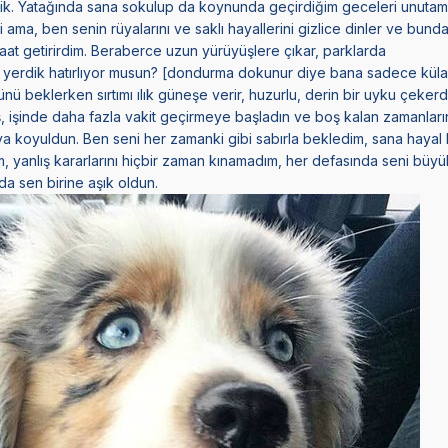
dik. Yatağında sana sokulup da koynunda geçirdiğim geceleri unuta
i ama, ben senin rüyalarını ve saklı hayallerini gizlice dinler ve bun
t getirirdim. Beraberce uzun yürüyüşlere çıkar, parklarda
yerdik hatırlıyor musun? [dondurma dokunur diye bana sadece külah
ü beklerken sırtımı ılık güneşe verir, huzurlu, derin bir uyku çekerd
 işinde daha fazla vakit geçirmeye başladın ve boş kalan zamanlar
 koyuldun. Ben seni her zamanki gibi sabırla bekledim, sana hayal kı
um, yanlış kararlarını hiçbir zaman kınamadım, her defasında seni büyü
a sen birine aşık oldun.