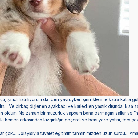
i, şimdi hatırlıyorum da, ben yavruyken şirinliklerime katıla katıla gü
dın… Ve birkaç dişlenen ayakkabı ve katledilen yastık dışında, kısa
n oldum. Ne zaman bir muzurluk yapsam bana parmağını sallar ve “na
r ki hemen arkasından kızgınlığın geçerdi ve beni yere yatırır, ters çev
r çok… Dolayısıyla tuvalet eğitimim tahminimizden uzun sürdü… Ama 