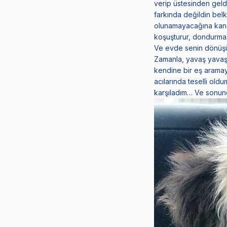
verip üstesinden gel
farkında değildin belk
olunamayacağına kanaa
koşuşturur, dondurma 
Ve evde senin dönüşün
Zamanla, yavaş yavaş,
kendine bir eş aramaya
acılarında teselli old
karşıladım… Ve sonund