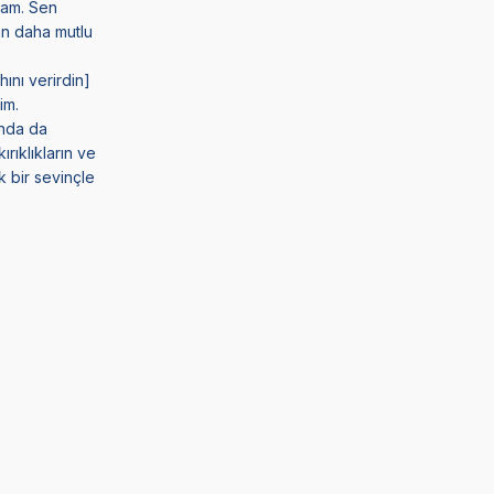
mam. Sen
dan daha mutlu
ını verirdin]
im.
ında da
rıklıkların ve
k bir sevinçle