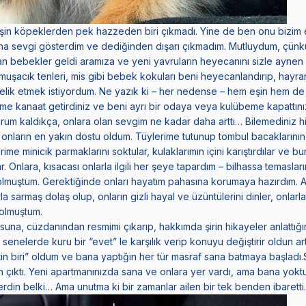
eşin köpeklerden pek hazzeden biri çıkmadı. Yine de ben onu bizim
ona sevgi gösterdim ve dediğinden dışarı çıkmadım. Mutluydum, çünk
an bebekler geldi aramıza ve yeni yavruların heyecanını sizle aynen 
şacık tenleri, mis gibi bebek kokuları beni heyecanlandırıp, hayra
elik etmek istiyordum. Ne yazık ki – her nedense – hem eşin hem de
me kanaat getirdiniz ve beni ayrı bir odaya veya kulübeme kapattını
m kaldıkça, onlara olan sevgim ne kadar daha arttı… Bilemediniz hi
nların en yakın dostu oldum. Tüylerime tutunup tombul bacaklarının 
lerime minicik parmaklarını soktular, kulaklarımın içini karıştırdılar ve 
 Onlara, kısacası onlarla ilgili her şeye tapardım – bilhassa temasları
olmuştum. Gerektiğinde onları hayatım pahasına korumaya hazırdım. Ar
rla sarmaş dolaş olup, onların gizli hayal ve üzüntülerini dinler, onlar
 olmuştum.
suna, cüzdanından resmimi çıkarıp, hakkımda şirin hikayeler anlattığ
 senelerde kuru bir “evet” le karşılık verip konuyu değiştirir oldun ar
tin biri” oldum ve bana yaptığın her tür masraf sana batmaya başlad
n çıktı. Yeni apartmanınızda sana ve onlara yer vardı, ama bana yoktu.
erdin belki… Ama unutma ki bir zamanlar ailen bir tek benden ibaretti.