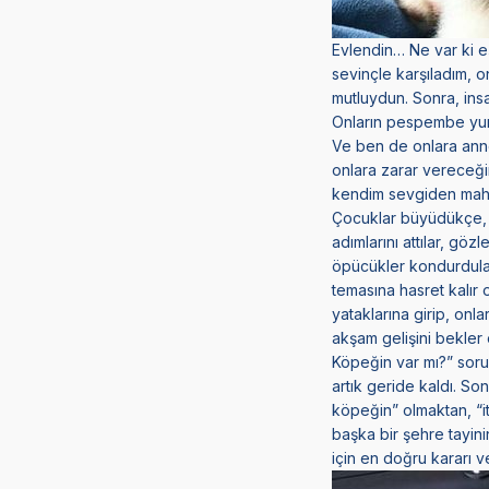
Evlendin… Ne var ki 
sevinçle karşıladım, 
mutluydun. Sonra, ins
Onların pespembe yumu
Ve ben de onlara ann
onlara zarar vereceği
kendim sevgiden mahru
Çocuklar büyüdükçe, o
adımlarını attılar, göz
öpücükler kondurdular.
temasına hasret kalır 
yataklarına girip, onla
akşam gelişini bekler
Köpeğin var mı?” soru
artık geride kaldı. Son
köpeğin” olmaktan, “i
başka bir şehre tayini
için en doğru kararı v