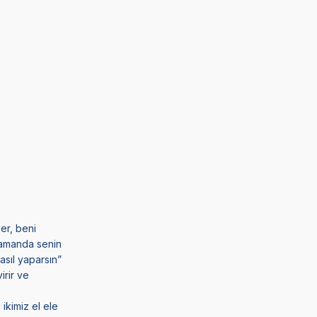
ler, beni
 zamanda senin
sıl yaparsın”
irir ve
ikimiz el ele