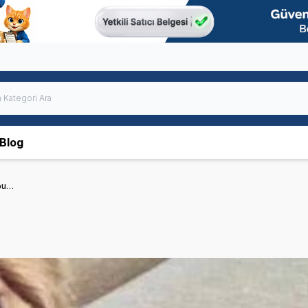
Blog
ubu…