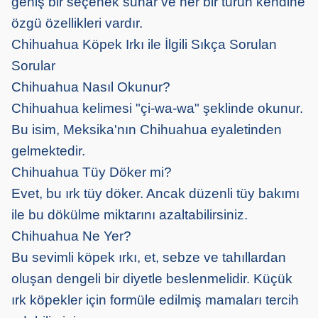
geniş bir seçenek sunar ve her bir türün kendine
özgü özellikleri vardır.
Chihuahua Köpek Irkı ile İlgili Sıkça Sorulan
Sorular
Chihuahua Nasıl Okunur?
Chihuahua kelimesi "çi-wa-wa" şeklinde okunur.
Bu isim, Meksika'nın Chihuahua eyaletinden
gelmektedir.
Chihuahua Tüy Döker mi?
Evet, bu ırk tüy döker. Ancak düzenli tüy bakımı
ile bu dökülme miktarını azaltabilirsiniz.
Chihuahua Ne Yer?
Bu sevimli köpek ırkı, et, sebze ve tahıllardan
oluşan dengeli bir diyetle beslenmelidir. Küçük
ırk köpekler için formüle edilmiş mamaları tercih