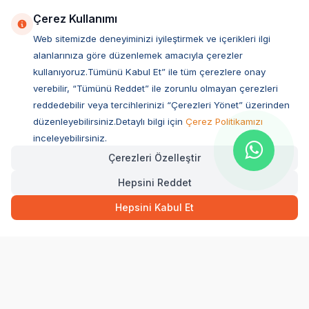
İyzico İş Birliği
Çerez Kullanımı
Web sitemizde deneyiminizi iyileştirmek ve içerikleri ilgi
Mobil Uygulama
alanlarınıza göre düzenlemek amacıyla çerezler
kullanıyoruz.Tümünü Kabul Et” ile tüm çerezlere onay
verebilir, “Tümünü Reddet” ile zorunlu olmayan çerezleri
reddedebilir veya tercihlerinizi “Çerezleri Yönet” üzerinden
düzenleyebilirsiniz.Detaylı bilgi için
Çerez Politikamızı
inceleyebilirsiniz.
Çerezleri Özelleştir
Hepsini Reddet
Müşteri Hizmetleri
Hepsini Kabul Et
Sıkça Sorulan Sorular
Adres
Ovacık Mah. Hacıoğlu Sok. No:13 Başiskele / KOCAELİ
Müşteri Destek Hattı
0850 532 1141