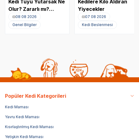
Kedi Tüyü Yutarsak Ne
Kedilere Kilo Aldıran
Olur? Zararlı mı?
Yiyecekler
Akciğere Kedi Tüyü
08 08 2026
07 08 2026
Kaçması
Genel Bilgiler
Kedi Beslenmesi
Popüler Kedi Kategorileri
Kedi Maması
Yavru Kedi Maması
Kısırlaştırılmış Kedi Maması
Yetişkin Kedi Maması