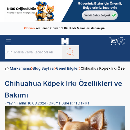
Obivan
Yenilenen Obivan 2 KG Kedi Mamaları ile tanışın!
Markamama
Blog Sayfası
Genel Bilgiler
Chihuahua Köpek Irkı Özellik
Chihuahua Köpek Irkı Özellikleri ve
Bakımı
•
Yayın Tarihi:
16.08.2024
•
Okuma Süresi:
11 Dakika