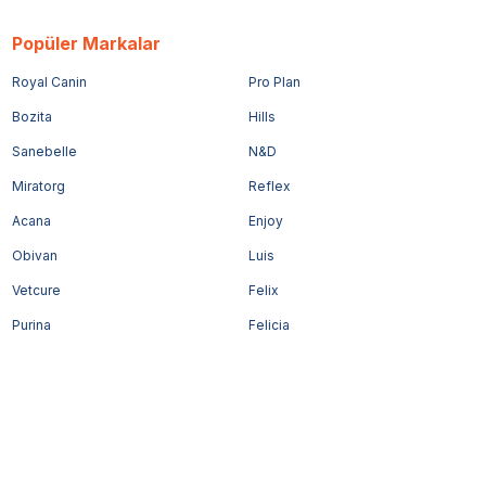
Popüler Markalar
Royal Canin
Pro Plan
Bozita
Hills
Sanebelle
N&D
Miratorg
Reflex
Acana
Enjoy
Obivan
Luis
Vetcure
Felix
Purina
Felicia