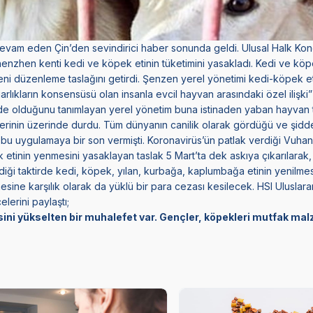
 devam eden Çin’den sevindirici haber sonunda geldi. Ulusal Halk Kon
enzhen kenti kedi ve köpek etinin tüketimini yasakladı. Kedi ve köp
eni düzenleme taslağını getirdi. Şenzen yerel yönetimi kedi-köpek et
rlıkların konsensüsü olan insanla evcil hayvan arasındaki özel ilişki”
nde olduğunu tanımlayan yerel yönetim buna istinaden yaban hayvan t
erinin üzerinde durdu. Tüm dünyanın canilik olarak gördüğü ve şidde
bu uygulamaya bir son vermişti. Koronavirüs’ün patlak verdiği Vuha
tinin yenmesini yasaklayan taslak 5 Mart’ta dek askıya çıkarılara
ği taktirde kedi, köpek, yılan, kurbağa, kaplumbağa etinin yenilmes
esine karşılık olarak da yüklü bir para cezası kesilecek. HSI Uluslar
erini paylaştı;
esini yükselten bir muhalefet var. Gençler, köpekleri mutfak ma