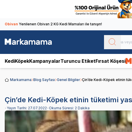
Obivan
Yenilenen Obivan 2 KG Kedi Mamaları ile tanışın!
Kedi
Köpek
Kampanyalar
Turuncu Etiket
Fırsat Köşesi
Markamama
Blog Sayfası
Genel Bilgiler
Çin’de Kedi-Köpek etinin tük
Çin’de Kedi-Köpek etinin tüketimi ya
•
Yayın Tarihi:
27.07.2022
•
Okuma Süresi:
2 Dakika