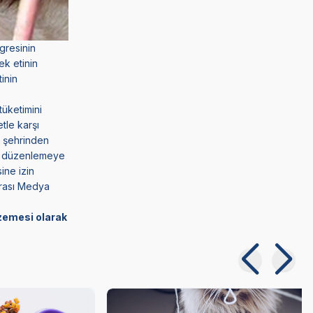
gresinin
ek etinin
inin
üketimini
tle karşı
n şehrinden
k, düzenlemeye
ine izin
arası Medya
lzemesi olarak