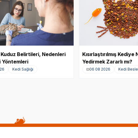
Kuduz Belirtileri, Nedenleri
Kısırlaştırılmış Kediy
 Yöntemleri
Yedirmek Zararlı mı?
026
Kedi Sağlığı
06 08 2026
Kedi Besl