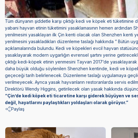
Tüm dünyanın şiddetle karşı çıktığı kedi ve köpek eti tüketimine
yabani hayvan etinin tüketimini yasaklamasının hemen ardından Sh
yenilmesini yasaklayan ilk Çin kenti olacak olan Shenzhen kenti y
yenilmesini yasakladıkları düzenleme taslağı hakkında ” Bütün uyga
açıklamalarında bulundu. Kedi ve köpekleri evcil hayvan statüsü
yasaklayarak modern uygarlığın evrensel şartını yerine getirecekl
çıktığı kedi-köpek etinin yenmesini Tayvan 2017’de yasaklayarak 
daha büyük olduğu söylenilen Shenzhen kentinde, kedi ve köpek e
geçeceği tarih belirlenecek. Düzenleme taslağı uygulamaya geçildi
verilmeyecek. Ayrıca yasak hayvanların restoranlarda servis edilm
Direktörü Wendy Higgins, getirilecek olan yasak hakkında düşüncel
“Çin’de kedi köpek eti ticaretine karşı giderek büyüyen ve s
değil, hayatlarını paylaştıkları yoldaşları olarak görüyor.”
Paylaş