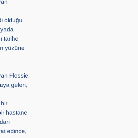
ayan
i olduğu
nyada
ı tarihe
gün yüzüne
ayan Flossie
yaya gelen,
bir
bir hastane
ndan
fat edince,