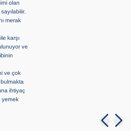
imi olan
sayılabilir.
ını merak
ile karşı
ulunuyor ve
ibinin
ni ve çok
i bulmakta
ına ihtiyaç
, yemek