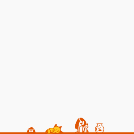
ka Sendromu:
Yangında Zarar Gören Hayvanlara
Nasıl Yardım Edebiliriz?
ler
02 08 2026
Genel Bilgiler