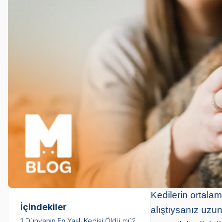
Kedilerin ortala
İçindekiler
alıştıysanız uzun
1.
Dünyanın En Yaşlı Kedisi Öldü mü?