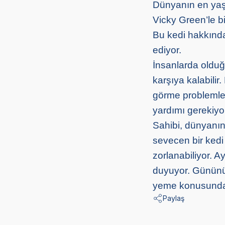
Dünyanın en yaşl
Vicky Green’le bir
Bu kedi hakkında
ediyor.
İnsanlarda olduğu
karşıya kalabili
görme problemler
yardımı gerekiyo
Sahibi, dünyanın
sevecen bir kedi 
zorlanabiliyor. 
duyuyor. Günün
yeme konusunda h
Paylaş