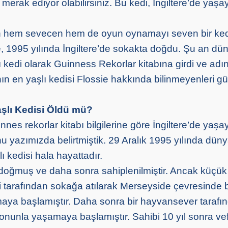
” merak ediyor olabilirsiniz. Bu kedi, İngiltere’de yaş
an hem sevecen hem de oyun oynamayı seven bir ked
, 1995 yılında İngiltere’de sokakta doğdu. Şu an dü
kedi olarak Guinness Rekorlar kitabına girdi ve adın
ın en yaşlı kedisi Flossie hakkında bilinmeyenleri 
şlı Kedisi Öldü mü?
nnes rekorlar kitabı bilgilerine göre İngiltere’de yaş
nu yazımızda belirtmiştik. 29 Aralık 1995 yılında dün
 kedisi hala hayattadır.
doğmuş ve daha sonra sahiplenilmiştir. Ancak küçük 
 tarafından sokağa atılarak Merseyside çevresinde 
aya başlamıştır. Daha sonra bir hayvansever tarafı
 onunla yaşamaya başlamıştır. Sahibi 10 yıl sonra ve