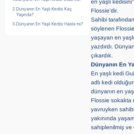
en yaşlı kedisini
2.
Dünyanın En Yaşlı Kedisi Kaç
Flossie’dir.
Yaşında?
Sahibi tarafınd
3.
Dünyanın En Yaşlı Kedisi Hasta mı?
söylenen Flossie
yaşayan en yaşlı 
yazdırdı. Dünyan
çıkardık.
Dünyanın En Ya
En yaşlı kedi Gui
adlı kedi olduğu
dünyanın en yaşlı
Flossie sokakta 
yavruyken sahibi
yakınında yaşam
sahiplenilmiş ve