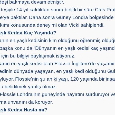
rdeşi bakmaya devam etmiştir.
deşiyle 14 yıl kaldıktan sonra belirli bir süre Cats Pro
sie’ye baktılar. Daha sonra Güney Londra bölgesinde
bakımı konusunda deneyimi olan Vicki sahiplendi.
şlı Kedisi Kaç Yaşında?
nın en yaşlı kedisinin kim olduğunu öğrenmiş olduğ
 başka konu da “Dünyanın en yaşlı kedisi kaç yaşın
 için bu bilgiyi paylaşmak istiyoruz.
nın en yaşlı kedisi olan Flossie İngiltere’de yaşamın
kedinin dünyada yaşayan, en yaşlı kedi olduğunu Gu
öylüyor. Flossie’nin şu an ki yaşı, 120 yaşında bir ins
 belirtilmek yanlış olmaz.
Flossie Londra’nın güneyinde hayatını sürdürüyor 
olma unvanını da koruyor.
şlı Kedisi Hasta mı?