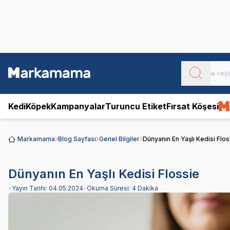
Obivan
Yenilenen Obivan 2 KG Kedi Mamaları ile tanışın!
Kedi
Köpek
Kampanyalar
Turuncu Etiket
Fırsat Köşesi
Markamama
Blog Sayfası
Genel Bilgiler
Dünyanın En Yaşlı Kedisi Flos
Dünyanın En Yaşlı Kedisi Flossie
•
Yayın Tarihi:
04.05.2024
•
Okuma Süresi:
4 Dakika