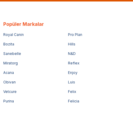
Popüler Markalar
Royal Canin
Pro Plan
Bozita
Hills
Sanebelle
N&D
Miratorg
Reflex
Acana
Enjoy
Obivan
Luis
Vetcure
Felix
Purina
Felicia