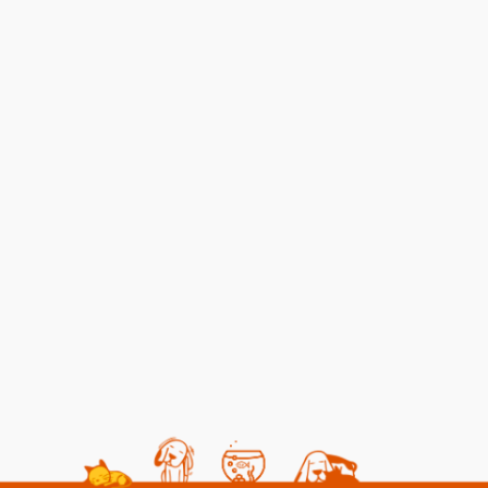
Kedilerde Kuduz Belirtileri, Nedenleri
Kısırlaşt
ve Tedavi Yöntemleri
Yedirmek 
06 08 2026
Kedi Sağlığı
06 08 2