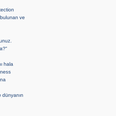
tection
 bulunan ve
unuz.
da?”
ı hala
iness
ana
ve dünyanın