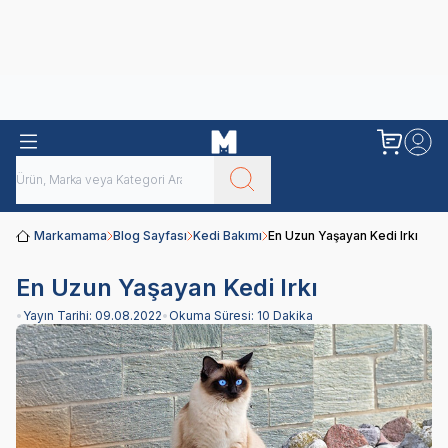
Obivan
Yenilenen Obivan 2 KG Kedi Mamaları ile tanışın!
Markamama
Blog Sayfası
Kedi Bakımı
En Uzun Yaşayan Kedi Irkı
En Uzun Yaşayan Kedi Irkı
•
Yayın Tarihi:
09.08.2022
•
Okuma Süresi:
10 Dakika