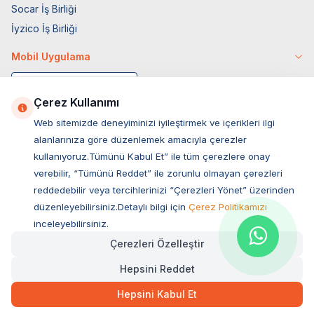
Socar İş Birliği
İyzico İş Birliği
Mobil Uygulama
Çerez Kullanımı
Web sitemizde deneyiminizi iyileştirmek ve içerikleri ilgi
alanlarınıza göre düzenlemek amacıyla çerezler
kullanıyoruz.Tümünü Kabul Et” ile tüm çerezlere onay
verebilir, “Tümünü Reddet” ile zorunlu olmayan çerezleri
reddedebilir veya tercihlerinizi “Çerezleri Yönet” üzerinden
düzenleyebilirsiniz.Detaylı bilgi için
Çerez Politikamızı
Müşteri Hizmetleri
inceleyebilirsiniz.
Çerezleri Özelleştir
Sıkça Sorulan Sorular
Hepsini Reddet
Adres
Ovacık Mah. Hacıoğlu Sok. No:13 Başiskele / KOCAELİ
Hepsini Kabul Et
Müşteri Destek Hattı