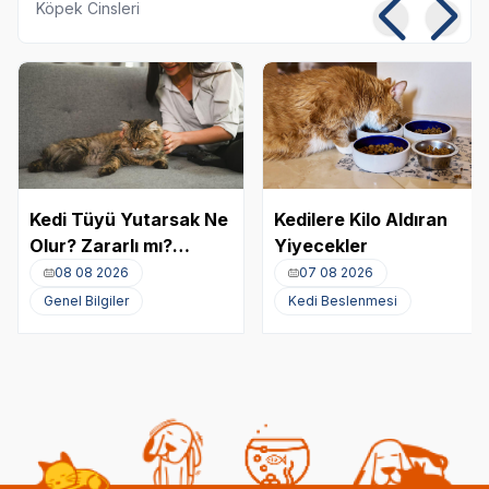
Köpek Cinsleri
Kedi Tüyü Yutarsak Ne
Kedilere Kilo Aldıran
Olur? Zararlı mı?
Yiyecekler
Akciğere Kedi Tüyü
08 08 2026
07 08 2026
Kaçması
Genel Bilgiler
Kedi Beslenmesi