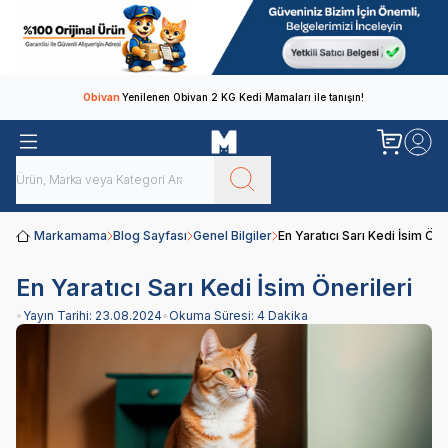
Obivan
Yenilenen Obivan 2 KG Kedi Mamaları ile tanışın!
Markamama
Blog Sayfası
Genel Bilgiler
En Yaratıcı Sarı Kedi İsim Öne
En Yaratıcı Sarı Kedi İsim Önerileri
•
Yayın Tarihi:
23.08.2024
•
Okuma Süresi:
4 Dakika