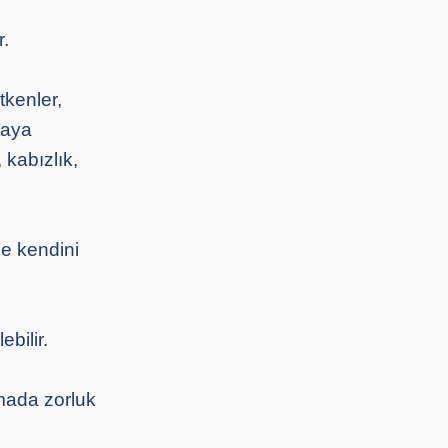
r.
tkenler,
taya
, kabızlık,
le kendini
bilir.
amada zorluk