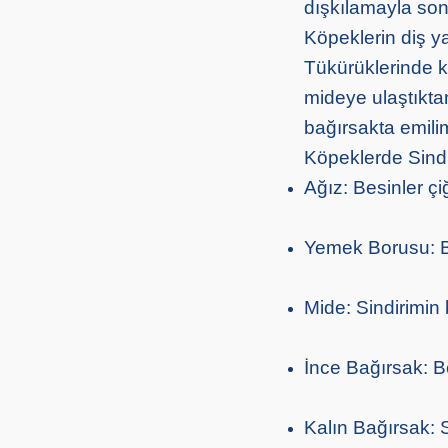
dışkılamayla son
Köpeklerin diş ya
Tükürüklerinde k
mideye ulaştıkta
bağırsakta emilim
Köpeklerde Sindi
Ağız: Besinler çiğn
Yemek Borusu: Bes
Mide: Sindirimin
İnce Bağırsak: Be
Kalın Bağırsak: S