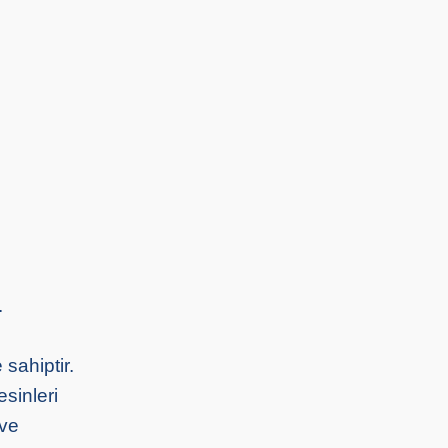
.
sahiptir.
sinleri
 ve