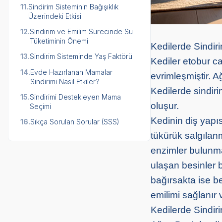
11.
Sindirim Sisteminin Bağışıklık
Üzerindeki Etkisi
12.
Sindirim ve Emilim Sürecinde Su
Tüketiminin Önemi
Kedilerde Sindiri
13.
Sindirim Sisteminde Yaş Faktörü
Kediler etobur ca
14.
Evde Hazırlanan Mamalar
evrimleşmiştir. 
Sindirimi Nasıl Etkiler?
Kedilerde sindir
15.
Sindirimi Destekleyen Mama
oluşur.
Seçimi
Kedinin diş yapı
16.
Sıkça Sorulan Sorular (SSS)
tükürük salgılan
enzimler bulunma
ulaşan besinler 
bağırsakta ise b
emilimi sağlanır 
Kedilerde Sindir