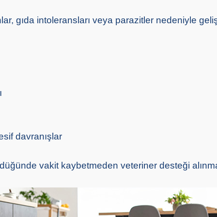
ar, gıda intoleransları veya parazitler nedeniyle gelişe
ı
esif davranışlar
üldüğünde vakit kaybetmeden veteriner desteği alınmal