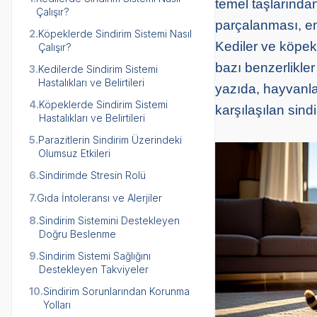
temel taşlarından
Çalışır?
parçalanması, em
2.
Köpeklerde Sindirim Sistemi Nasıl
Kediler ve köpek
Çalışır?
bazı benzerlikler
3.
Kedilerde Sindirim Sistemi
Hastalıkları ve Belirtileri
yazıda, hayvanlar
4.
Köpeklerde Sindirim Sistemi
karşılaşılan sind
Hastalıkları ve Belirtileri
5.
Parazitlerin Sindirim Üzerindeki
Olumsuz Etkileri
6.
Sindirimde Stresin Rolü
7.
Gıda İntoleransı ve Alerjiler
8.
Sindirim Sistemini Destekleyen
Doğru Beslenme
9.
Sindirim Sistemi Sağlığını
Destekleyen Takviyeler
10.
Sindirim Sorunlarından Korunma
Yolları