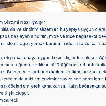
m Sistemi Nasıl Çalışır?
nlılardır ve sindirim sistemleri bu yapıya uygun olara
Ağızda başlayan sindirim, mide ve ince bağırsakta de
im sistemi; ağız, yemek borusu, mide, ince ve kalın b
sı, eti parçalamaya uygun kesici dişlerden oluşur. Ağ
masına rağmen, kedilerin tükürüğünde karbonhidratlar
z. Bu nedenle karbonhidratları sindirmekte zorlanırl
burada mide asidi ve enzimler sayesinde parçalanır. 
esin öğeleri emilerek kana karışır. Kalın bağırsakta 
ve dışkı oluşur.
im Süreci: