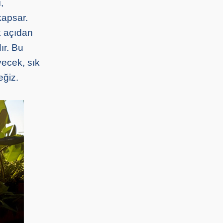
,
kapsar.
k açıdan
ır. Bu
yecek, sık
eğiz.