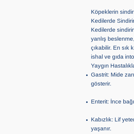
Köpeklerin sindir
Kedilerde Sindirim
Kedilerde sindirim
yanlış beslenme, 
çıkabilir. En sık 
ishal ve gıda into
Yaygın Hastalıkl
Gastrit: Mide zar
gösterir.
Enterit: İnce bağ
Kabızlık: Lif yet
yaşanır.