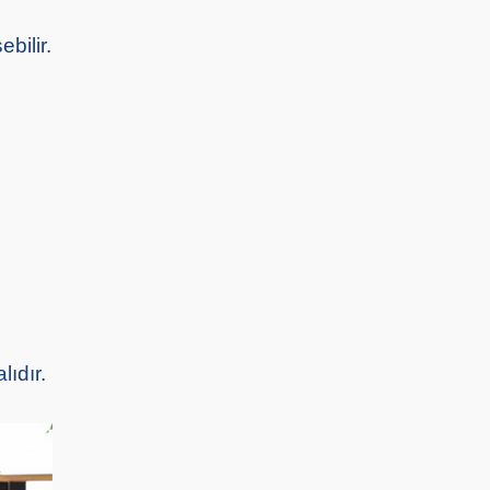
bilir.
ıdır.