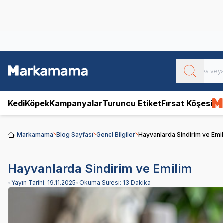
Obivan
Yenilenen Obivan 2 KG Kedi Mamaları ile tanışın!
Kedi
Köpek
Kampanyalar
Turuncu Etiket
Fırsat Köşesi
Markamama
Blog Sayfası
Genel Bilgiler
Hayvanlarda Sindirim ve Emi
Hayvanlarda Sindirim ve Emilim
•
Yayın Tarihi:
19.11.2025
•
Okuma Süresi:
13 Dakika