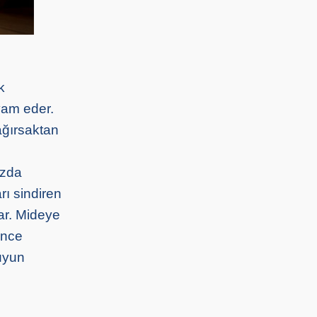
k
vam eder.
ağırsaktan
ızda
ı sindiren
ar. Mideye
İnce
suyun