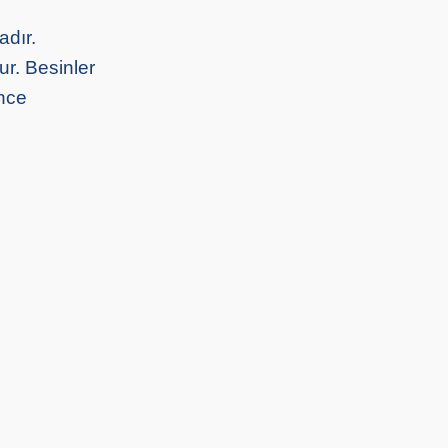
adır.
ur. Besinler
İnce