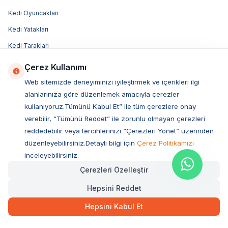
Kedi Oyuncakları
Kedi Yatakları
Kedi Tarakları
Kedi Taşıma Çantaları
Çerez Kullanımı
Kedi Mama Kabı
Web sitemizde deneyiminizi iyileştirmek ve içerikleri ilgi
alanlarınıza göre düzenlemek amacıyla çerezler
Decent Kedi Maması
kullanıyoruz.Tümünü Kabul Et” ile tüm çerezlere onay
Felicia Kedi Maması
verebilir, “Tümünü Reddet” ile zorunlu olmayan çerezleri
Sanabelle Kedi Maması
reddedebilir veya tercihlerinizi “Çerezleri Yönet” üzerinden
düzenleyebilirsiniz.Detaylı bilgi için
Çerez Politikamızı
Advance Kedi Maması
inceleyebilirsiniz.
Obivan Kedi Maması
Çerezleri Özelleştir
Luis Kedi Maması
Hepsini Reddet
Acana Kedi Maması
Hepsini Kabul Et
Hill's Kedi Maması
Bozita Kedi Maması