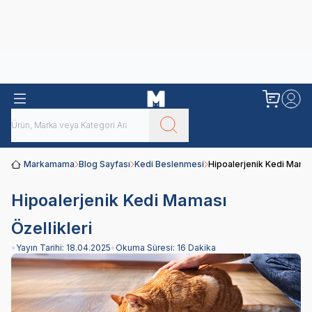
Obivan
Yenilenen Obivan 2 KG Kedi Mamaları ile tanışın!
Markamama
Blog Sayfası
Kedi Beslenmesi
Hipoalerjenik Kedi Mamas
Hipoalerjenik Kedi Maması
Özellikleri
•
Yayın Tarihi:
18.04.2025
•
Okuma Süresi:
16 Dakika