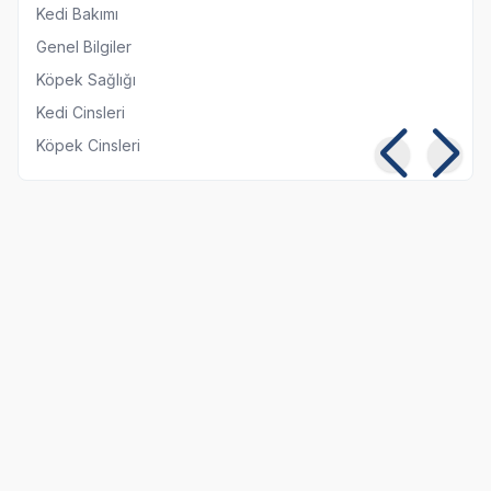
Kedi Bakımı
Genel Bilgiler
Köpek Sağlığı
Kedi Cinsleri
Köpek Cinsleri
Kısırlaştırılmış Kediye
Kedi ve Köpeklerde
Normal Mama
Pika Sendromu:
Yedirmek Zararlı mı?
Belirtileri ve Tedavisi
06 08 2026
05 08 2026
Kedi Beslenmesi
Genel Bilgiler