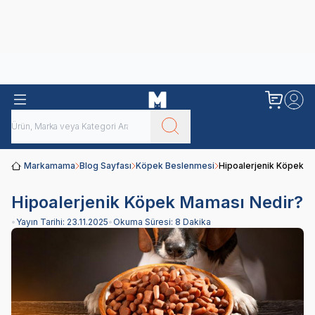
Obivan
Yenilenen Obivan 2 KG Kedi Mamaları ile tanışın!
Markamama
Blog Sayfası
Köpek Beslenmesi
Hipoalerjenik Köpek M
Hipoalerjenik Köpek Maması Nedir?
•
Yayın Tarihi:
23.11.2025
•
Okuma Süresi:
8 Dakika