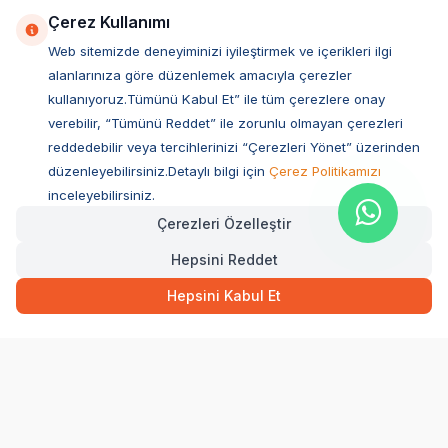
İyzico İş Birliği
Çerez Kullanımı
Web sitemizde deneyiminizi iyileştirmek ve içerikleri ilgi
Mobil Uygulama
alanlarınıza göre düzenlemek amacıyla çerezler
kullanıyoruz.Tümünü Kabul Et” ile tüm çerezlere onay
verebilir, “Tümünü Reddet” ile zorunlu olmayan çerezleri
reddedebilir veya tercihlerinizi “Çerezleri Yönet” üzerinden
düzenleyebilirsiniz.Detaylı bilgi için
Çerez Politikamızı
inceleyebilirsiniz.
Çerezleri Özelleştir
Hepsini Reddet
Müşteri Hizmetleri
Hepsini Kabul Et
Sıkça Sorulan Sorular
Adres
Ovacık Mah. Hacıoğlu Sok. No:13 Başiskele / KOCAELİ
Müşteri Destek Hattı
0850 532 1141