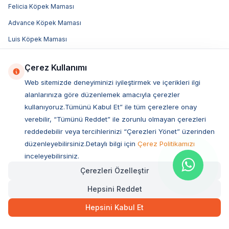
Felicia Köpek Maması
Advance Köpek Maması
Luis Köpek Maması
Obivan Köpek Maması
Çerez Kullanımı
Bozita Köpek Maması
Web sitemizde deneyiminizi iyileştirmek ve içerikleri ilgi
Acana Köpek Maması
alanlarınıza göre düzenlemek amacıyla çerezler
Royal Canin Köpek Maması
kullanıyoruz.Tümünü Kabul Et” ile tüm çerezlere onay
verebilir, “Tümünü Reddet” ile zorunlu olmayan çerezleri
Hill's Köpek Maması
reddedebilir veya tercihlerinizi “Çerezleri Yönet” üzerinden
Pro Plan Köpek Maması
düzenleyebilirsiniz.Detaylı bilgi için
Çerez Politikamızı
N&D Köpek Maması
inceleyebilirsiniz.
Çerezleri Özelleştir
Popüler Markalar
Hepsini Reddet
Royal Canin
Hepsini Kabul Et
Pro Plan
Bozita