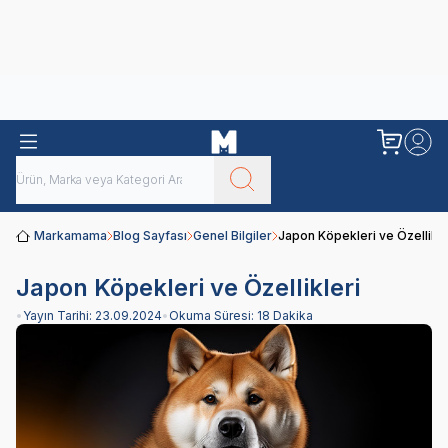
Obivan
Yenilenen Obivan 2 KG Kedi Mamaları ile tanışın!
Markamama
Blog Sayfası
Genel Bilgiler
Japon Köpekleri ve Özellikle
Japon Köpekleri ve Özellikleri
•
Yayın Tarihi:
23.09.2024
•
Okuma Süresi:
18 Dakika