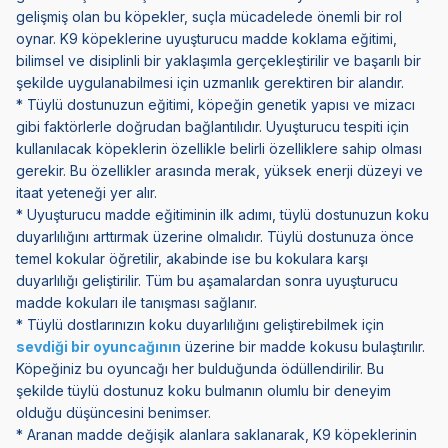
gelişmiş olan bu köpekler, suçla mücadelede önemli bir rol
oynar. K9 köpeklerine uyuşturucu madde koklama eğitimi,
bilimsel ve disiplinli bir yaklaşımla gerçekleştirilir ve başarılı bir
şekilde uygulanabilmesi için uzmanlık gerektiren bir alandır.
* Tüylü dostunuzun eğitimi, köpeğin genetik yapısı ve mizacı
gibi faktörlerle doğrudan bağlantılıdır. Uyuşturucu tespiti için
kullanılacak köpeklerin özellikle belirli özelliklere sahip olması
gerekir. Bu özellikler arasında merak, yüksek enerji düzeyi ve
itaat yeteneği yer alır.
* Uyuşturucu madde eğitiminin ilk adımı, tüylü dostunuzun koku
duyarlılığını arttırmak üzerine olmalıdır. Tüylü dostunuza önce
temel kokular öğretilir, akabinde ise bu kokulara karşı
duyarlılığı geliştirilir. Tüm bu aşamalardan sonra uyuşturucu
madde kokuları ile tanışması sağlanır.
* Tüylü dostlarınızın koku duyarlılığını geliştirebilmek için
sevdiği bir oyuncağının
üzerine bir madde kokusu bulaştırılır.
Köpeğiniz bu oyuncağı her bulduğunda ödüllendirilir. Bu
şekilde tüylü dostunuz koku bulmanın olumlu bir deneyim
olduğu düşüncesini benimser.
* Aranan madde değişik alanlara saklanarak, K9 köpeklerinin