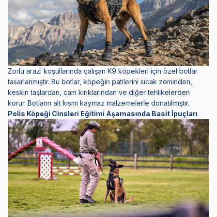
Zorlu arazi koşullarında çalışan K9 köpekleri için özel botlar
tasarlanmıştır. Bu botlar, köpeğin patilerini sıcak zeminden,
keskin taşlardan, cam kırıklarından ve diğer tehlikelerden
korur. Botların alt kısmı kaymaz malzemelerle donatılmıştır.
Polis Köpeği Cinsleri Eğitimi Aşamasında Basit İpuçları