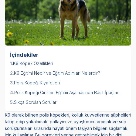
İçindekiler
1.
K9 Köpek Özellikleri
2.
K9 Eğitimi Nedir ve Eğitim Adımları Nelerdir?
3.
Polis Köpeği Kıyafetleri
4.
Polis Köpeği Cinsleri Eğitimi Aşamasında Basit İpuçları
5.
Sıkça Sorulan Sorular
K9 olarak bilinen polis köpekleri, kolluk kuvvetlerine şüphelileri
takip edip yakalamak, patlayıcı ve uyuşturucu aramak ve suç
soruşturmaları sırasında hayati önem taşıyan bilgileri sağlamak
için kullanılırlar. Bu görevleri yerine getirebilmek için bir dizi