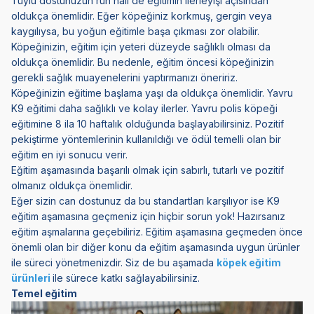
Tüylü dostunuzun ruh hali de eğitimin ilerleyişi açısından
oldukça önemlidir. Eğer köpeğiniz korkmuş, gergin veya
kaygılıysa, bu yoğun eğitimle başa çıkması zor olabilir.
Köpeğinizin, eğitim için yeteri düzeyde sağlıklı olması da
oldukça önemlidir. Bu nedenle, eğitim öncesi köpeğinizin
gerekli sağlık muayenelerini yaptırmanızı öneririz.
Köpeğinizin eğitime başlama yaşı da oldukça önemlidir. Yavru
K9 eğitimi daha sağlıklı ve kolay ilerler. Yavru polis köpeği
eğitimine 8 ila 10 haftalık olduğunda başlayabilirsiniz. Pozitif
pekiştirme yöntemlerinin kullanıldığı ve ödül temelli olan bir
eğitim en iyi sonucu verir.
Eğitim aşamasında başarılı olmak için sabırlı, tutarlı ve pozitif
olmanız oldukça önemlidir.
Eğer sizin can dostunuz da bu standartları karşılıyor ise K9
eğitim aşamasına geçmeniz için hiçbir sorun yok! Hazırsanız
eğitim aşmalarına geçebiliriz. Eğitim aşamasına geçmeden önce
önemli olan bir diğer konu da eğitim aşamasında uygun ürünler
ile süreci yönetmenizdir. Siz de bu aşamada
köpek eğitim
ürünleri
ile sürece katkı sağlayabilirsiniz.
Temel eğitim