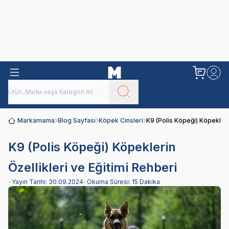
Obivan
Yenilenen Obivan 2 KG Kedi Mamaları ile tanışın!
Markamama
Blog Sayfası
Köpek Cinsleri
K9 (Polis Köpeği) Köpeklerin
K9 (Polis Köpeği) Köpeklerin
Özellikleri ve Eğitimi Rehberi
•
Yayın Tarihi:
30.09.2024
•
Okuma Süresi:
15 Dakika