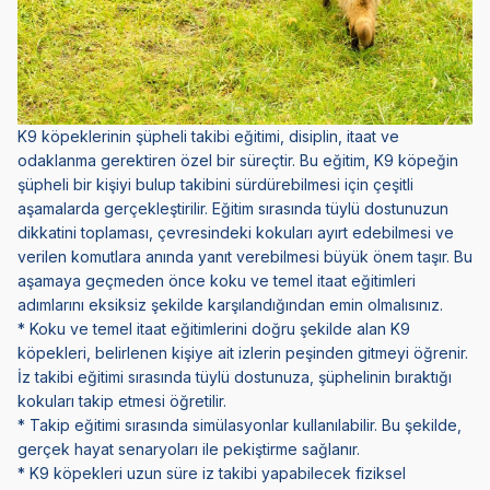
K9 köpeklerinin şüpheli takibi eğitimi, disiplin, itaat ve
odaklanma gerektiren özel bir süreçtir. Bu eğitim, K9 köpeğin
şüpheli bir kişiyi bulup takibini sürdürebilmesi için çeşitli
aşamalarda gerçekleştirilir. Eğitim sırasında tüylü dostunuzun
dikkatini toplaması, çevresindeki kokuları ayırt edebilmesi ve
verilen komutlara anında yanıt verebilmesi büyük önem taşır. Bu
aşamaya geçmeden önce koku ve temel itaat eğitimleri
adımlarını eksiksiz şekilde karşılandığından emin olmalısınız.
* Koku ve temel itaat eğitimlerini doğru şekilde alan K9
köpekleri, belirlenen kişiye ait izlerin peşinden gitmeyi öğrenir.
İz takibi eğitimi sırasında tüylü dostunuza, şüphelinin bıraktığı
kokuları takip etmesi öğretilir.
* Takip eğitimi sırasında simülasyonlar kullanılabilir. Bu şekilde,
gerçek hayat senaryoları ile pekiştirme sağlanır.
* K9 köpekleri uzun süre iz takibi yapabilecek fiziksel