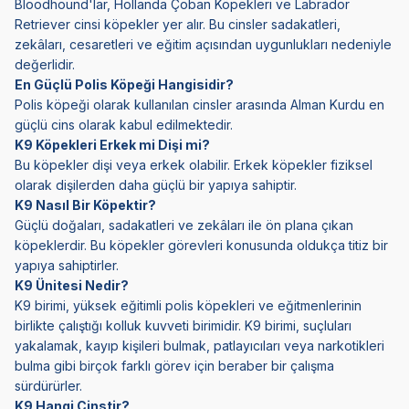
Bloodhound'lar, Hollanda Çoban Köpekleri ve Labrador
Retriever cinsi köpekler yer alır. Bu cinsler sadakatleri,
zekâları, cesaretleri ve eğitim açısından uygunlukları nedeniyle
değerlidir.
En Güçlü Polis Köpeği Hangisidir?
Polis köpeği olarak kullanılan cinsler arasında Alman Kurdu en
güçlü cins olarak kabul edilmektedir.
K9 Köpekleri Erkek mi Dişi mi?
Bu köpekler dişi veya erkek olabilir. Erkek köpekler fiziksel
olarak dişilerden daha güçlü bir yapıya sahiptir.
K9 Nasıl Bir Köpektir?
Güçlü doğaları, sadakatleri ve zekâları ile ön plana çıkan
köpeklerdir. Bu köpekler görevleri konusunda oldukça titiz bir
yapıya sahiptirler.
K9 Ünitesi Nedir?
K9 birimi, yüksek eğitimli polis köpekleri ve eğitmenlerinin
birlikte çalıştığı kolluk kuvveti birimidir. K9 birimi, suçluları
yakalamak, kayıp kişileri bulmak, patlayıcıları veya narkotikleri
bulma gibi birçok farklı görev için beraber bir çalışma
sürdürürler.
K9 Hangi Cinstir?