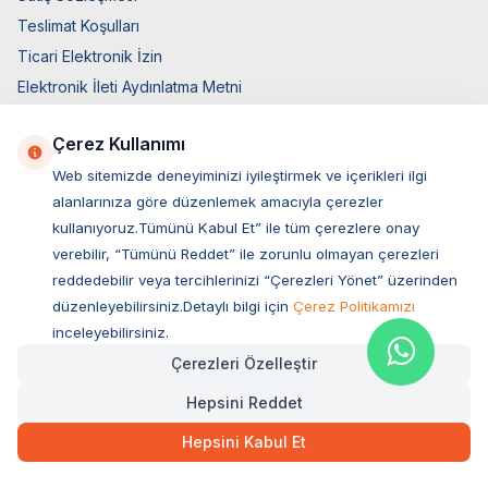
Teslimat Koşulları
Ticari Elektronik İzin
Elektronik İleti Aydınlatma Metni
Hızlı Erişim
Çerez Kullanımı
Üye Giriş
Web sitemizde deneyiminizi iyileştirmek ve içerikleri ilgi
Yeni Üyelik
alanlarınıza göre düzenlemek amacıyla çerezler
kullanıyoruz.Tümünü Kabul Et” ile tüm çerezlere onay
Orijinal Ürün Garantisi
verebilir, “Tümünü Reddet” ile zorunlu olmayan çerezleri
Hakkımızda
reddedebilir veya tercihlerinizi “Çerezleri Yönet” üzerinden
Bize Ulaşın
düzenleyebilirsiniz.Detaylı bilgi için
Çerez Politikamızı
Hesap Bilgileri
inceleyebilirsiniz.
Sepetim
Çerezleri Özelleştir
Blog Sayfası
Hepsini Reddet
Müşteri Hizmetleri
Hepsini Kabul Et
Özel Sayfalar