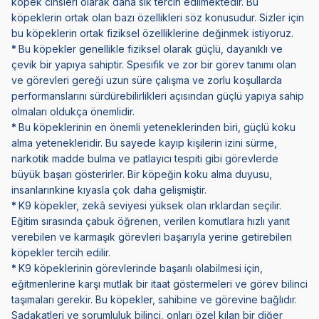
köpek cinsleri olarak daha sık tercih edilmektedir. Bu
köpeklerin ortak olan bazı özellikleri söz konusudur. Sizler için
bu köpeklerin ortak fiziksel özelliklerine değinmek istiyoruz.
*
Bu köpekler genellikle fiziksel olarak güçlü, dayanıklı ve
çevik bir yapıya sahiptir. Spesifik ve zor bir görev tanımı olan
ve görevleri gereği uzun süre çalışma ve zorlu koşullarda
performanslarını sürdürebilirlikleri açısından güçlü yapıya sahip
olmaları oldukça önemlidir.
*
Bu köpeklerinin en önemli yeteneklerinden biri, güçlü koku
alma yetenekleridir. Bu sayede kayıp kişilerin izini sürme,
narkotik madde bulma ve patlayıcı tespiti gibi görevlerde
büyük başarı gösterirler. Bir köpeğin koku alma duyusu,
insanlarınkine kıyasla çok daha gelişmiştir.
*
K9 köpekler, zekâ seviyesi yüksek olan ırklardan seçilir.
Eğitim sırasında çabuk öğrenen, verilen komutlara hızlı yanıt
verebilen ve karmaşık görevleri başarıyla yerine getirebilen
köpekler tercih edilir.
*
K9 köpeklerinin görevlerinde başarılı olabilmesi için,
eğitmenlerine karşı mutlak bir itaat göstermeleri ve görev bilinci
taşımaları gerekir. Bu köpekler, sahibine ve görevine bağlıdır.
Sadakatleri ve sorumluluk bilinci, onları özel kılan bir diğer