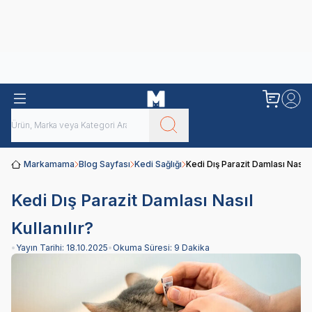
Obivan
Yenilenen Obivan 2 KG Kedi Mamaları ile tanışın!
Markamama
Blog Sayfası
Kedi Sağlığı
Kedi Dış Parazit Damlası Nasıl K
Kedi Dış Parazit Damlası Nasıl
Kullanılır?
•
Yayın Tarihi:
18.10.2025
•
Okuma Süresi:
9 Dakika