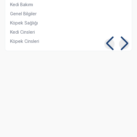
Kedi Bakımı
Genel Bilgiler
Köpek Sağlığı
Kedi Cinsleri
Köpek Cinsleri
Kısırlaştırılmış Kediye
Kedi ve Köpeklerde
Normal Mama
Pika Sendromu:
Yedirmek Zararlı mı?
Belirtileri ve Tedavisi
06 08 2026
05 08 2026
Kedi Beslenmesi
Genel Bilgiler