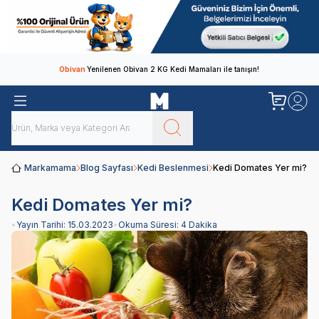
Obivan
Yenilenen Obivan 2 KG Kedi Mamaları ile tanışın!
Markamama
Blog Sayfası
Kedi Beslenmesi
Kedi Domates Yer mi?
Kedi Domates Yer mi?
•
Yayın Tarihi:
15.03.2023
•
Okuma Süresi:
4 Dakika