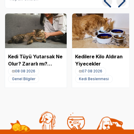
Kedi Tüyü Yutarsak Ne
Kedilere Kilo Aldıran
Olur? Zararlı mı?
Yiyecekler
Akciğere Kedi Tüyü
08 08 2026
07 08 2026
Kaçması
Genel Bilgiler
Kedi Beslenmesi