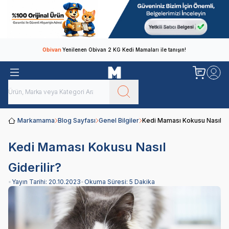
Obivan
Yenilenen Obivan 2 KG Kedi Mamaları ile tanışın!
Markamama
Blog Sayfası
Genel Bilgiler
Kedi Maması Kokusu Nasıl Gid
Kedi Maması Kokusu Nasıl
Giderilir?
•
Yayın Tarihi:
20.10.2023
•
Okuma Süresi:
5 Dakika