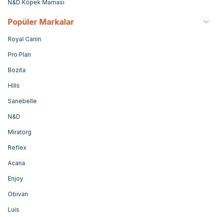
N&D Köpek Maması
Popüler Markalar
Royal Canin
Pro Plan
Bozita
Hills
Sanebelle
N&D
Miratorg
Reflex
Acana
Enjoy
Obivan
Luis