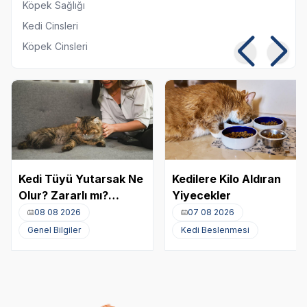
Köpek Sağlığı
Kedi Cinsleri
Köpek Cinsleri
Kedi Tüyü Yutarsak Ne
Kedilere Kilo Aldıran
Olur? Zararlı mı?
Yiyecekler
Akciğere Kedi Tüyü
08 08 2026
07 08 2026
Kaçması
Genel Bilgiler
Kedi Beslenmesi