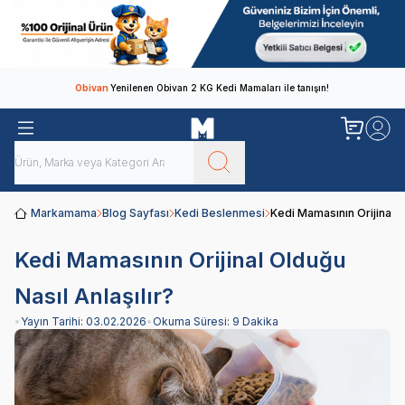
Obivan
Yenilenen Obivan 2 KG Kedi Mamaları ile tanışın!
Markamama
Blog Sayfası
Kedi Beslenmesi
Kedi Mamasının Orijinal O
Kedi Mamasının Orijinal Olduğu
Nasıl Anlaşılır?
•
Yayın Tarihi:
03.02.2026
•
Okuma Süresi:
9 Dakika