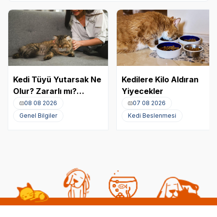
Kedi Tüyü Yutarsak Ne
Kedilere Kilo Aldıran
Olur? Zararlı mı?
Yiyecekler
Akciğere Kedi Tüyü
08 08 2026
07 08 2026
Kaçması
Genel Bilgiler
Kedi Beslenmesi