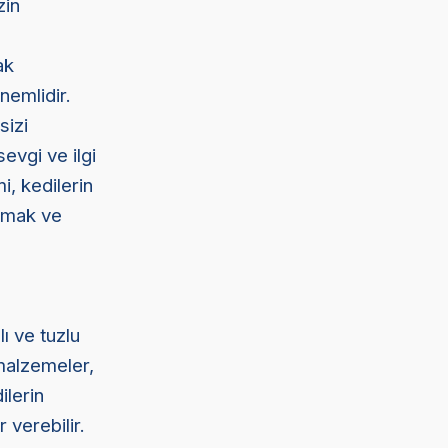
zin
n
ak
nemlidir.
sizi
sevgi ve ilgi
mi, kedilerin
lamak ve
lı ve tuzlu
 malzemeler,
ilerin
 verebilir.