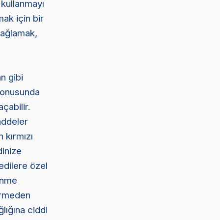
 kullanmayı
mak için bir
 sağlamak,
n gibi
 konusunda
açabilir.
addeler
n kırmızı
dinize
edilere özel
lenme
vermeden
lığına ciddi