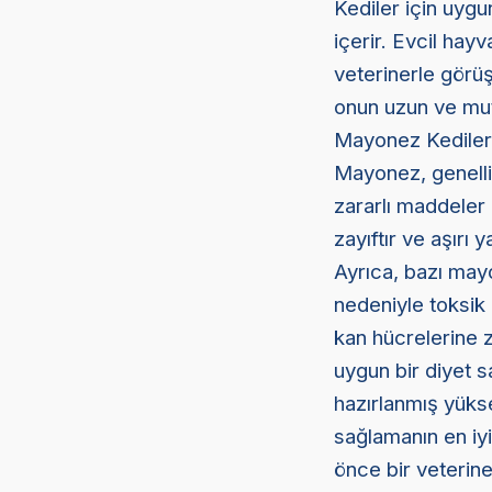
Kediler için uyg
içerir. Evcil hayv
veterinerle görüş
onun uzun ve mut
Mayonez Kedilere
Mayonez, genelli
zararlı maddeler 
zayıftır ve aşırı 
Ayrıca, bazı may
nedeniyle toksik 
kan hücrelerine z
uygun bir diyet s
hazırlanmış yükse
sağlamanın en iyi
önce bir veterine