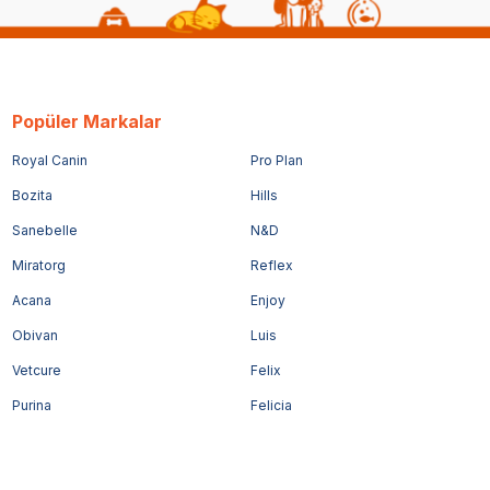
Popüler Markalar
Royal Canin
Pro Plan
Bozita
Hills
Sanebelle
N&D
Miratorg
Reflex
Acana
Enjoy
Obivan
Luis
Vetcure
Felix
Purina
Felicia