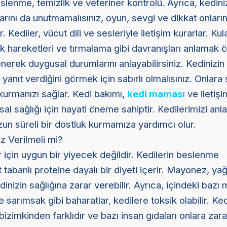
eslenme, temizlik ve veteriner kontrolü. Ayrıca, kedini
çlarını da unutmamalısınız, oyun, sevgi ve dikkat onları
r. Kediler, vücut dili ve sesleriyle iletişim kurarlar. Kul
 hareketleri ve tırmalama gibi davranışları anlamak ö
enerek duygusal durumlarını anlayabilirsiniz. Kedinizin 
 yanıt verdiğini görmek için sabırlı olmalısınız. Onlara 
urmanızı sağlar. Kedi bakımı,
kedi maması
ve iletişi
sal sağlığı için hayati öneme sahiptir. Kedilerimizi an
un süreli bir dostluk kurmamıza yardımcı olur.
 Verilmeli mi?
için uygun bir yiyecek değildir. Kedilerin beslenme
 tabanlı proteine dayalı bir diyeti içerir. Mayonez, yağ
dinizin sağlığına zarar verebilir. Ayrıca, içindeki bazı
 sarımsak gibi baharatlar, kedilere toksik olabilir. Ked
bizimkinden farklıdır ve bazı insan gıdaları onlara zarar