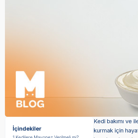
Kedi bakımı ve ile
İçindekiler
kurmak için hayati
1.
Kedilere Mayonez Verilmeli mi?