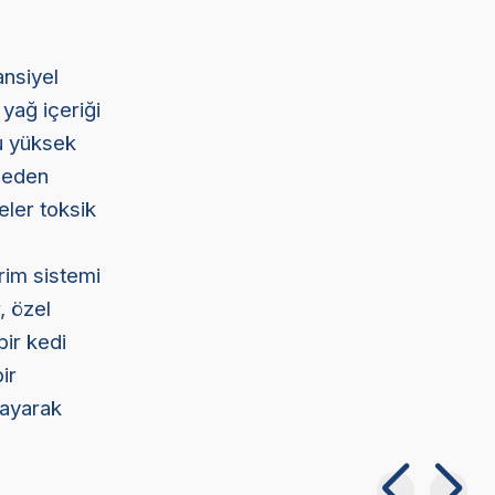
ansiyel
 yağ içeriği
Bu yüksek
 neden
eler toksik
rim sistemi
, özel
bir kedi
ir
layarak