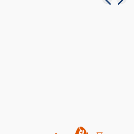
ka Sendromu:
Yangında Zarar Gören Hayvanlara
Nasıl Yardım Edebiliriz?
ler
02 08 2026
Genel Bilgiler