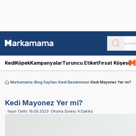
Obivan
Yenilenen Obivan 2 KG Kedi Mamaları ile tanışın!
Kedi
Köpek
Kampanyalar
Turuncu Etiket
Fırsat Köşesi
Markamama
Blog Sayfası
Kedi Beslenmesi
Kedi Mayonez Yer mi?
Kedi Mayonez Yer mi?
•
Yayın Tarihi:
16.09.2023
•
Okuma Süresi:
4 Dakika