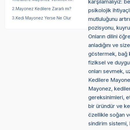
karşılamalıyız: b
2.
Mayonez Kedilere Zararlı mı?
psikolojik ihtiya
3.
Kedi Mayonez Yerse Ne Olur
mutluluğunu artırı
pozisyonu, kuyruk
Onların dilini öğr
anladığını ve size
göstermek, bağ k
fiziksel ve duygu
onları sevmek, uz
Kedilere Mayonez
Mayonez, kediler 
gereksinimleri, et
bir üründür ve ke
özellikle soğan ve
sindirim sistemi, 