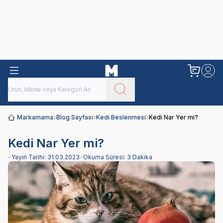
Obivan
Yenilenen Obivan 2 KG Kedi Mamaları ile tanışın!
Markamama
Blog Sayfası
Kedi Beslenmesi
Kedi Nar Yer mi?
Kedi Nar Yer mi?
•
Yayın Tarihi:
31.03.2023
•
Okuma Süresi:
3 Dakika