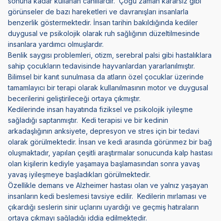
sonuna kadar kullanan canlılardır. Çoğu zaman kararsız gibi
görünseler de bazı hareketleri ve davranışları insanlarla
benzerlik göstermektedir. İnsan tarihin bakıldığında kediler
duygusal ve psikolojik olarak ruh sağlığının düzeltilmesinde
insanlara yardımcı olmuşlardır.
Benlik saygısı problemleri, otizm, serebral palsi gibi hastalıklara
sahip çocukların tedavisinde hayvanlardan yararlanılmıştır.
Bilimsel bir kanıt sunulmasa da atların özel çocuklar üzerinde
tamamlayıcı bir terapi olarak kullanılmasının motor ve duygusal
becerilerini geliştirileceği ortaya çıkmıştır.
Kedilerinde insan hayatında fiziksel ve psikolojik iyileşme
sağladığı saptanmıştır. Kedi terapisi ve bir kedinin
arkadaşlığının anksiyete, depresyon ve stres için bir tedavi
olarak görülmektedir. İnsan ve kedi arasında görünmez bir bağ
oluşmaktadır, yapılan çeşitli araştırmalar sonucunda kalp hastası
olan kişilerin kediyle yaşamaya başlamasından sonra yavaş
yavaş iyileşmeye başladıkları görülmektedir.
Özellikle demans ve Alzheimer hastası olan ve yalnız yaşayan
insanların kedi beslemesi tavsiye edilir. Kedilerin mırlaması ve
çıkardığı seslerin sinir uçlarını uyardığı ve geçmiş hatıraların
ortaya çıkmayı sağladığı iddia edilmektedir.