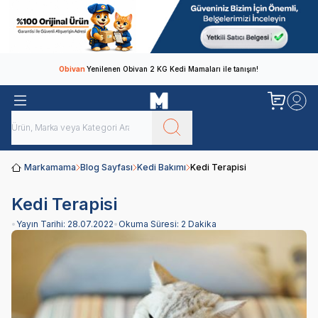
Obivan
Yenilenen Obivan 2 KG Kedi Mamaları ile tanışın!
Markamama
Blog Sayfası
Kedi Bakımı
Kedi Terapisi
Kedi Terapisi
•
Yayın Tarihi:
28.07.2022
•
Okuma Süresi:
2 Dakika